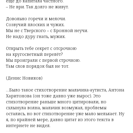
ещё до капитала частного.
– Не ври. Так долго не живут.
Довольно горечи и мелочи.
Созвучий плоских и чужих.
Мы не с Тверского – с Бронной неучи.
Не надо дуру гнать, мужик.
Открыть тебе секрет с отсрочкою
на кругосветный перелёт?
Мы проиграли с первой строчкою.
Там слов порядок был не тот.
(Денис Новиков)
…Было такое стихотворение мальчика-аутиста, Антона
Харитонова (он тоже давно уже вырос). Это
стихотворение раньше много цитировали, но
схлынула волна, мальчик возмужал, проблемы
остались, но вот стихотворение уже мало мелькает. Ну
я, по крайней мере, давно цитат из этого текста в
интернете не видел.