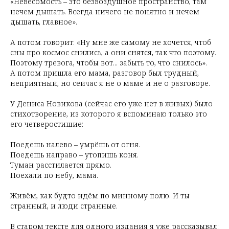
«Невесомость – это безвоздушное пространство, там
нечем дышать. Всегда ничего не понятно и нечем
дышать, главное».
А потом говорит: «Ну мне же самому не хочется, чтоб
сны про космос снились, а они снятся, так что поэтому.
Поэтому тревога, чтобы вот... забыть то, что снилось».
А потом пришла его мама, разговор был трудный,
неприятный, но сейчас я не о маме и не о разговоре.
У Дениса Новикова (сейчас его уже нет в живых) было
стихотворение, из которого я вспоминаю только это
его четверостишие:
Поедешь налево – умрёшь от огня.
Поедешь направо – утопишь коня.
Туман расстилается прямо.
Поехали по небу, мама.
Живём, как будто идём по минному полю. И ты
странный, и люди странные.
В старом тексте для одного издания я уже рассказывал: