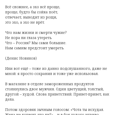
Всё сложнее, а эхо всё проще,
проще, будто бы сойка поёт,
отвечает, выводит из рощи,
это эхо, а эхо не врёт.
Что нам жизни и смерти чужие?
Не пора ли глаза утереть.
Что – Россия? Мы сами большие.
Нам самим предстоит умереть.
(Денис Новиков)
Или вот ещё – тоже из давно подслушанного, даже не
мной: я просто сохранил и тоже уже использовал.
В магазине в отделе замороженных продуктов
столкнулись двое мужчин. Один цветущий, толстый,
другой – худой. Слова приветствий. Привет-привет, как
дела.
Потом здоровяк зычным голосом: «Чота ты исхудал.
Жена не кормит, что ли?» – и в бок худого игриво