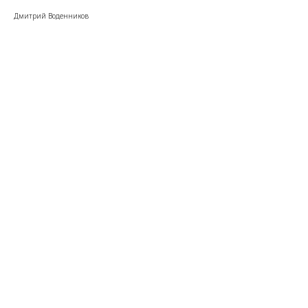
Дмитрий Воденников