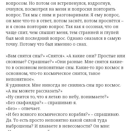
вопросом. Но потом он встрепенулся, вздрогнув,
очнулся, посмотрел на меня и попросил повторить
вопрос. Так мы с ним и разговаривали. Я ему вопрос,
он мне что-то в ответ, потом заснёт, потом проснётся –
и я снова повторяю вопрос. Так как я осознал, что он
чаще спит, чем слышит меня, тем странней и глупей
был мой последний вопрос. Однако оказался в самую
точку. Потому что был именно о снах.
«Вам снятся сны?» «Снятся». «А какие они? Простые или
сложные? Страшные?» «Они разные. Мне снятся какие-
то в основном непонятные сны. Какие-то про космос в
основном, что-то космическое снится, такое
непонятное».
Я удивился. Мне никогда не снились сны про космос.
«А вы можете рассказать?»
«Ну снится то, что я летаю по небу, понимаете?»
«Без скафандра?» – спрашиваю я.
«Без» – отвечает.
«И без всякого космического корабля?» – спрашиваю.
Да. То есть просто непонятно какой силой туда
выброшены? И плаваете в невесомости? Он мне: