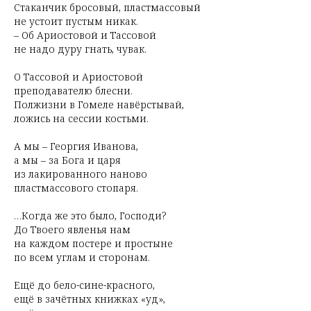
Стаканчик бросовый, пластмассовый
не устоит пустым никак.
– Об Ариостовой и Тассовой
не надо дуру гнать, чувак.
О Тассовой и Ариостовой
преподавателю блесни.
Полжизни в Гомеле навёрстывай,
ложись на сессии костьми.
А мы – Георгия Иванова,
а мы – за Бога и царя
из лакированного наново
пластмассового стопаря.
…Когда же это было, Господи?
До Твоего явленья нам
на каждом постере и простыне
по всем углам и сторонам.
Ещё до бело-сине-красного,
ещё в зачётных книжках «уд»,