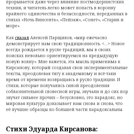
прорывается даже через влияние постмодернистских
техник, и читатель легко может попасть в воронку
крайнего одиночества и безысходности, переданных в
стихах «Ночь Винсента», «Пейзаж», «Сонет», «Старик и
море».
Как
сказал
Алексей Парщиков, «мир ежечасно
демонстрирует нам свою традиционность. <…> Новое
всегда рождается в русле традиций, мы в своих
поисках невольно ориентируемся на предыдущую
новую волну». Мне кажется, эта мысль применима к
Кирсанову, который создавал свои экспериментальные
тексты, преодолевая тягу к академизму и всё-таки
время от времени возвращаясь в русло традиции. И
стихи, которые получались силой преодоления
соблазнительной словесной игры, звучали и до сих пор
звучат сильнее прочих – безусловно, это парадокс, но
мировая культура доказывает нам снова и снова, что
её лучшие образцы по большей части парадоксальны.
Стихи Эдуарда Кирсанова: