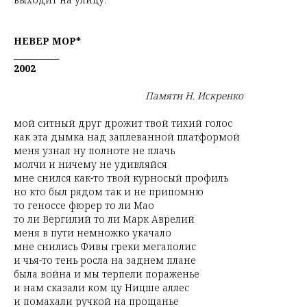
НЕВЕР МОР*
___________
2002
Памяти Н. Искренко
мой ситный друг дрожит твой тихий голос
как эта дымка над заплеванной платформой
меня узнал ну полноте не плачь
молчи и ничему не удивляйся
мне снился как-то твой курносый профиль
но кто был рядом так и не припомню
то геноссе фюрер то ли Мао
то ли Вергилий то ли Марк Аврелий
меня в пути немножко укачало
мне снились Фивы греки мегаполис
и чья-то тень росла на заднем плане
была война и мы терпели пораженье
и нам сказали ком цу Ницше аллес
и помахали ручкой на прощанье