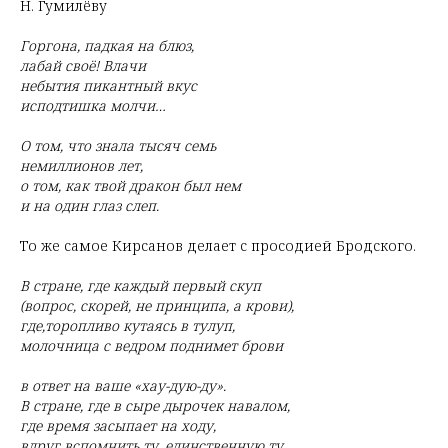
Н. Гумилёву
Горгона, падкая на блюз,
лабай своё! Влачи
небытия пикантный вкус
исподтишка молчи…
О том, что знала тысяч семь
немиллионов лет,
о том, как твой дракон был нем
и на один глаз слеп.
То же самое Кирсанов делает с просодией Бродского.
В стране, где каждый первый скуп
(вопрос, скорей, не принципа, а крови),
где,торопливо кутаясь в тулуп,
молочница с ведром поднимет брови
в ответ на ваше «хау-дую-ду».
В стране, где в сыре дырочек навалом,
где время засыпает на ходу,
вдруг вспомнить ту, единственную ту,