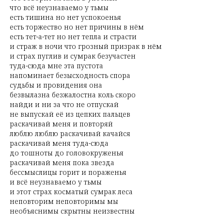
что всё неузнаваемо у тьмы
есть тишина но нет успокоенья
есть торжество но нет причины в нём
есть тет-а-тет но нет тепла и страсти
и страж в ночи что грозный призрак в нём
и страх пуглив и сумрак безучастен
туда-сюда мне эта пустота
напоминает безысходность спора
судьбы и провидения она
безвылазна безжалостна коль скоро
найди и ни за что не отпускай
не выпускай её из цепких пальцев
раскачивай меня и повторяй
люблю люблю раскачивай качайся
раскачивай меня туда-сюда
до тошноты до головокруженья
раскачивай меня пока звезда
бессмыслицы горит и пораженья
и всё неузнаваемо у тьмы
и этот страх косматый сумрак леса
неповторим неповторимы мы
необъяснимы скрытны неизвестны