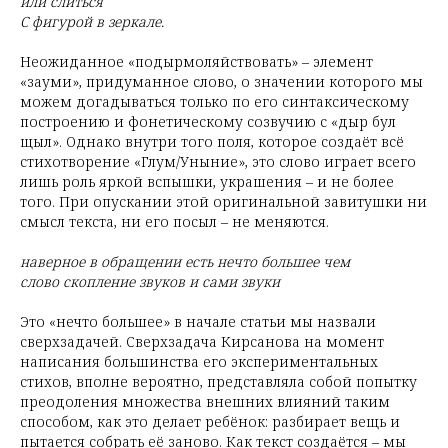
или слиться
С фигурой в зеркале.
Неожиданное «подырмоляйствовать» – элемент
«зауми», придуманное слово, о значении которого мы
можем догадываться только по его синтаксическому
построению и фонетическому созвучию с «дыр бул
щыл». Однако внутри того поля, которое создаёт всё
стихотворение «Глум/Уныние», это слово играет всего
лишь роль яркой вспышки, украшения – и не более
того. При опускании этой оригинальной завитушки ни
смысл текста, ни его посыл – не меняются.
наверное в обращении есть нечто большее чем
слово скопление звуков и сами звуки
Это «нечто большее» в начале статьи мы назвали
сверхзадачей. Сверхзадача Кирсанова на момент
написания большинства его экспериментальных
стихов, вполне вероятно, представляла собой попытку
преодоления множества внешних влияний таким
способом, как это делает ребёнок: разбирает вещь и
пытается собрать её заново. Как текст создаётся – мы