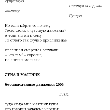
существую
Покинув М и р, как
комнату
Пустую.
Но если мёртв, то почему
Телес своих я чувствую движенье?
А если это ни к чему,
То отчего так скучно приближенье
желанной смерти? Постучали.
– Кто там? – спросил,
но ангелы молчали.
ЛУНА И МАЯТНИК
_______________________________
бессмысленные движения 2003
Л.П.Х.
туда-сюда мне маятник луны
что говорит качаясь в упоеньи