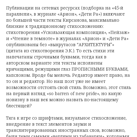
Публикации на сетевых ресурсах (подборка на «45-й
параллели», в журнале «Арион», «Дети Ра») включают
по большей части тексты Кирсанова, максимально
близкие к традиционному стихосложению:
стихотворения «Ускользающая композиция», «Пейзаж»
и «Чтение в темноте» в журналах «Арион» и «Дети Ра»
опубликованы без «выкрутасов “АРХИТЕКТУРЫ”»
(цитата из стихотворения Э.К.). То есть стихи эти
напечатаны строчными буквами, тогда как в
авторском варианте эти тексты исполнены
кричащими, режущими глаз ПРОПИСНЫМИ БУКВАМИ,
капслоком
.
Вроде бы мелочь. Редактор имеет право, на
то он и редактор. Но наш поэт уже не имеет
возможности отстоять свой стиль. Возможно, этот стиль
на первый взгляд «so barren of new pride», но какую
новизну в наш век можно назвать по-настоящему
блестящей?
Тяга к игре со шрифтами, визуальное стихосложение,
внедрение в текст элементов зауми и
транслитерированных иностранных слов, возможно,
были теми самыми «чертями из табакерки», которыми,