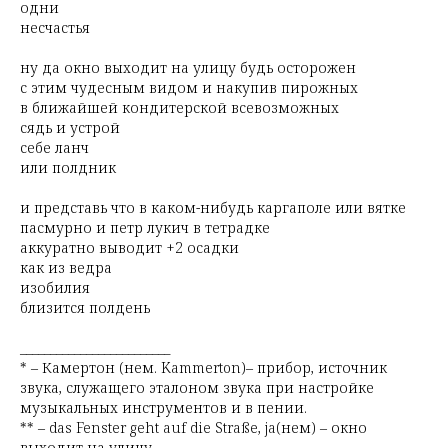
одни
несчастья
ну да окно выходит на улицу будь осторожен
с этим чудесным видом и накупив пирожных
в ближайшей кондитерской всевозможных
сядь и устрой
себе ланч
или полдник
и представь что в каком-нибудь каргаполе или вятке
пасмурно и петр лукич в тетрадке
аккуратно выводит +2 осадки
как из ведра
изобилия
близится полдень
_________________________
* – Камертон (нем. Kammerton)– прибор, источник
звука, служащего эталоном звука при настройке
музыкальных инструментов и в пении.
** – das Fenster geht auf die Straße, ja(нем) – окно
выходит на улицу.