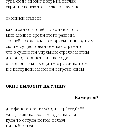
туда-сюда елозит дверь на петлях
скрипит вовсю то весело то грустно
оконный ставень
как странно что её спокойный голос
мне слышен среди этого разлада
что всё вокруг мы повторяем лишь одним
своим существованием как странно
что в сущности упрямым стрелкам этим
до нас двоих нет никакого дела
они спешат мы медлим с расставаньем
и с нетерпеньем новой встречи ждем
ОКНО ВЫХОДИТ НА УЛИЦУ
_____________________________
Камертон*
дас фéнстер гéет áуф ди штрáссе,йá**
улица извивается и уводит взгляд
куда-то откуда потом нельзя
ни выбраться