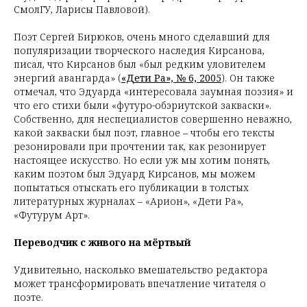
СмолГУ, Ларисы Павловой).
Поэт Сергей Бирюков, очень много сделавший для
популяризации творческого наследия Кирсанова,
писал, что Кирсанов был «был редким уловителем
энергий авангарда» (
«Дети Ра», № 6, 2005
). Он также
отмечал, что Эдуарда «интересовала заумная поэзия» и
что его стихи были «футуро-обэриутской закваски».
Собственно, для неспециалистов совершенно неважно,
какой закваски был поэт, главное – чтобы его тексты
резонировали при прочтении так, как резонирует
настоящее искусство. Но если уж мы хотим понять,
каким поэтом был Эдуард Кирсанов, мы можем
попытаться отыскать его публикации в толстых
литературных журналах – «Арион», «Дети Ра»,
«Футурум Арт».
Переводчик с живого на мёртвый
Удивительно, насколько вмешательство редактора
может трансформировать впечатление читателя о
поэте.