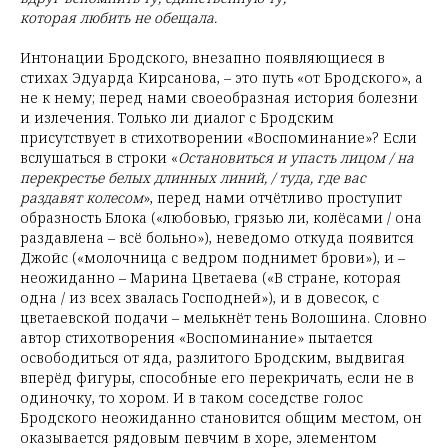
которая любить не обещала.
Интонации Бродского, внезапно появляющиеся в
стихах Эдуарда Кирсанова, – это путь «от Бродского», а
не к нему; перед нами своеобразная история болезни
и излечения. Только ли диалог с Бродским
присутствует в стихотворении «Воспоминание»? Если
вслушаться в строки «
Остановиться и упасть лицом / на
перекрестье белых длинных линий, / туда, где вас
раздавят колесом
», перед нами отчётливо проступит
образность Блока («любовью, грязью ли, колёсами / она
раздавлена – всё больно»), неведомо откуда появится
Джойс («молочница с ведром поднимет брови»), и –
неожиданно – Марина Цветаева («В стране, которая
одна / из всех звалась Господней»), и в довесок, с
цветаевской подачи – мелькнёт тень Волошина. Словно
автор стихотворения «Воспоминание» пытается
освободиться от яда, разлитого Бродским, выдвигая
вперёд фигуры, способные его перекричать, если не в
одиночку, то хором. И в таком соседстве голос
Бродского неожиданно становится общим местом, он
оказывается рядовым певчим в хоре, элементом