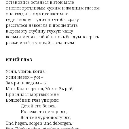
остановись останься в этой мгле
с неповоротливым чужим и жадным глазом
она глядит подмигивает мне
гудит вокруг гудит но чтобы сразу
расстаться навсегда и прошептать
в дремоту глубину глухую чащу
возьми меня с собой и ночь бездумно трать
раскачивай и упивайся счастьем
ЫРИЙ ГЛАЗ
Усни, упырь, когда –
Усни навек – у-и –
Замри неведом – ы
Мор, Коловёртыш, Мох и Вырей,
Приснился мортвый мне
Волшебный глаз упырий;
Детей его боюсь.
Их вежеств не терплю,
Яснимидурнопоступлю,
Und hegen, sorgen und deborgen,
Von Glückenstien ist schon gestorben.