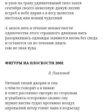
и упав на траву удивительный тихо запел
сентября своего невеселую дикую песню
ястреб в небе парил а в лесу шелестел
листопад или леший чудесный
4. мохов нить и течение неизвестности
одиночества этого страшного длинная нить
разорвавшись однажды завяжется вновь без следа
и останется он по течению плыть
сам не зная куда
ФИГУРЫ НА ПЛОСКОСТИ 2002
Л. Павловой
Уютный тихий дворик и она
о чём-то говорит а я киваю
в ответ рассеянно смотрю по сторонам
и улыбаюсь осторожно словно сну
шумит листва гудит протяжно воздух
апрельский ветер гонит пыль к подъезду