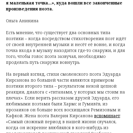
я маленькая точка…», куда вошли все законченные
произведения поэта.
Ольга Аникина
Есть мнение, что существует два основных типа
поэтики – когда посредством стихотворения поэт идёт
от своей внутренней музыки и несёт её вовне, и когда
точка входа в музыку находится где-то снаружи, и для
того, чтобы голос поэта зазвучал, необходимо
проделать путь снаружи вовнутрь.
На первый взгляд, стихи смоленского поэта Эдуарда
Кирсанова по большей части являются примером
поэтики второго типа – результатом некой цепной
реакции, диалога с «титанами, у которых мы стоим на
плечах». Если верить рассказам друзей Эдуарда, его
любимыми поэтами были Хармс и Гумилёв, из
прозаиков он больше всех восхищался Ремизовым и
Кафкой. Жена поэта Валерия Кирсанова
вспоминает
:
«Самый сложный период в нашей жизни случался,
когда он искренне влюблялся в кого-нибудь из