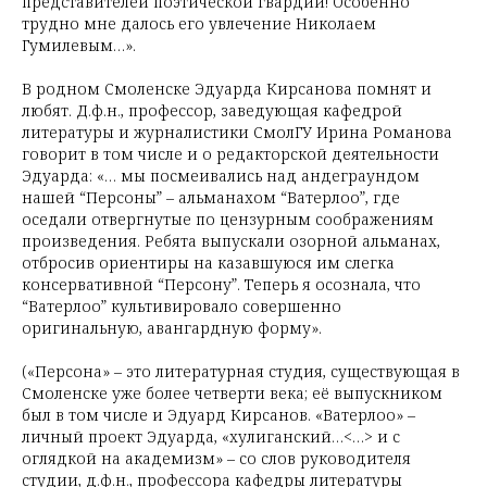
представителей поэтической гвардии! Особенно
трудно мне далось его увлечение Николаем
Гумилевым…».
В родном Смоленске Эдуарда Кирсанова помнят и
любят. Д.ф.н., профессор, заведующая кафедрой
литературы и журналистики СмолГУ Ирина Романова
говорит в том числе и о редакторской деятельности
Эдуарда: «… мы посмеивались над андеграундом
нашей “Персоны” – альманахом “Ватерлоо”, где
оседали отвергнутые по цензурным соображениям
произведения. Ребята выпускали озорной альманах,
отбросив ориентиры на казавшуюся им слегка
консервативной “Персону”. Теперь я осознала, что
“Ватерлоо” культивировало совершенно
оригинальную, авангардную форму».
(«Персона» – это литературная студия, существующая в
Смоленске уже более четверти века; её выпускником
был в том числе и Эдуард Кирсанов. «Ватерлоо» –
личный проект Эдуарда, «хулиганский…<…> и с
оглядкой на академизм» – со слов руководителя
студии, д.ф.н., профессора кафедры литературы