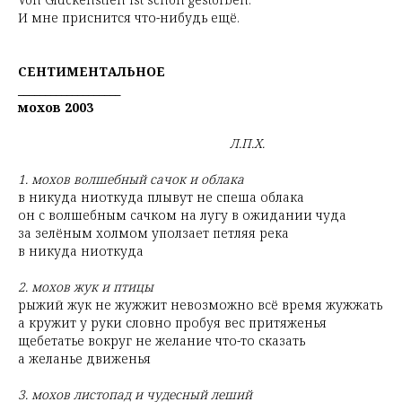
И мне приснится что-нибудь ещё.
СЕНТИМЕНТАЛЬНОЕ
___________________
мохов 2003
Л.П.Х.
1. мохов волшебный сачок и облака
в никуда ниоткуда плывут не спеша облака
он с волшебным сачком на лугу в ожидании чуда
за зелёным холмом уползает петляя река
в никуда ниоткуда
2. мохов жук и птицы
рыжий жук не жужжит невозможно всё время жужжать
а кружит у руки словно пробуя вес притяженья
щебетатье вокруг не желание что-то сказать
а желанье движенья
3. мохов листопад и чудесный леший