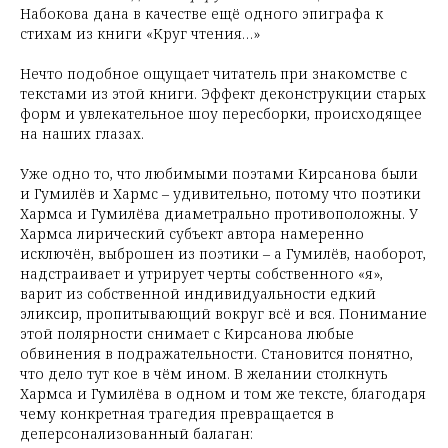
Набокова дана в качестве ещё одного эпиграфа к
стихам из книги «Круг чтения…»
Нечто подобное ощущает читатель при знакомстве с
текстами из этой книги. Эффект деконструкции старых
форм и увлекательное шоу пересборки, происходящее
на наших глазах.
Уже одно то, что любимыми поэтами Кирсанова были
и Гумилёв и Хармс – удивительно, потому что поэтики
Хармса и Гумилёва диаметрально противоположны. У
Хармса лирический субъект автора намеренно
исключён, выброшен из поэтики – а Гумилёв, наоборот,
надстраивает и утрирует черты собственного «я»,
варит из собственной индивидуальности едкий
эликсир, пропитывающий вокруг всё и вся. Понимание
этой полярности снимает с Кирсанова любые
обвинения в подражательности. Становится понятно,
что дело тут кое в чём ином. В желании столкнуть
Хармса и Гумилёва в одном и том же тексте, благодаря
чему конкретная трагедия превращается в
деперсонализованный балаган: