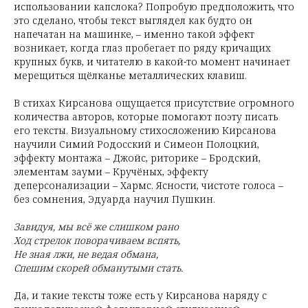
использовании капслока? Попробую предположить, что
это сделано, чтобы текст выглядел как будто он
напечатан на машинке, – именно такой эффект
возникает, когда глаз пробегает по ряду кричащих
крупных букв, и читателю в какой-то момент начинает
мерещиться щёлканье металлических клавиш.
В стихах Кирсанова ощущается присутствие огромного
количества авторов, которые помогают поэту писать
его тексты. Визуальному стихосложению Кирсанова
научили Симий Родосский и Симеон Полоцкий,
эффекту монтажа – Джойс, риторике – Бродский,
элементам зауми – Кручёных, эффекту
деперсонализации – Хармс. Ясности, чистоте голоса –
без сомнения, Эдуарда научил Пушкин.
Завидуя, мы всё же слишком рано
Ход стрелок поворачиваем вспять,
Не зная лжи, не ведая обмана,
Спешим скорей обманутыми стать.
Да, и такие тексты тоже есть у Кирсанова наряду с