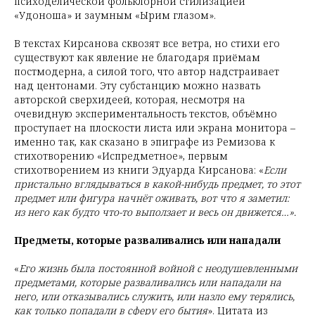
психоделической фольклорной стилизацией
«Удоноша» и заумным «Ырим глазом».
В текстах Кирсанова сквозят все ветра, но стихи его
существуют как явление не благодаря приёмам
постмодерна, а силой того, что автор надстраивает
над центонами. Эту субстанцию можно назвать
авторской сверхидеей, которая, несмотря на
очевидную экспериментальность текстов, объёмно
проступает на плоскости листа или экрана монитора –
именно так, как сказано в эпиграфе из Ремизова к
стихотворению «Испредметное», первым
стихотворением из книги Эдуарда Кирсанова: «
Если
пристально вглядываться в какой-нибудь предмет, то этот
предмет или фигура начнёт оживать, вот что я заметил:
из него как будто что-то выползает и весь он движется…».
Предметы, которые разваливались или нападали
«
Его жизнь была постоянной войной с неодушевленными
предметами, которые разваливались или нападали на
него, или отказывались служить, или назло ему терялись,
как только попадали в сферу его бытия
». Цитата из