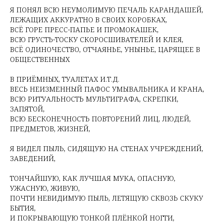
Я ПОНЯЛ ВСЮ НЕУМОЛИМУЮ ПЕЧАЛЬ КАРАНДАШЕЙ,
ЛЕЖАЩИХ АККУРАТНО В СВОИХ КОРОБКАХ,
ВСЁ ГОРЕ ПРЕСС-ПАПЬЕ И ПРОМОКАШЕК,
ВСЮ ГРУСТЬ-ТОСКУ СКОРОСШИВАТЕЛЕЙ И КЛЕЯ,
ВСЁ ОДИНОЧЕСТВО, ОТЧАЯНЬЕ, УНЫНЬЕ, ЦАРЯЩЕЕ В
ОБЩЕСТВЕННЫХ
МЕСТА
В ПРИЁМНЫХ, ТУАЛЕТАХ И.Т.Д.
ВЕСЬ НЕИЗМЕННЫЙ ПАФОС УМЫВАЛЬНИКА И КРАНА,
ВСЮ РИТУАЛЬНОСТЬ МУЛЬТИГРАФА, СКРЕПКИ,
ЗАПЯТОЙ,
ВСЮ БЕСКОНЕЧНОСТЬ ПОВТОРЕНИЙ ЛИЦ, ЛЮДЕЙ,
ПРЕДМЕТОВ, ЖИЗНЕЙ,
СУДЕ
Я ВИДЕЛ ПЫЛЬ, СИДЯЩУЮ НА СТЕНАХ УЧРЕЖДЕНИЙ,
ЗАВЕДЕНИЙ,
ИНСТИТУ
ТОНЧАЙШУЮ, КАК ЛУЧШАЯ МУКА, ОПАСНУЮ,
УЖАСНУЮ, ЖИВУЮ,
ПОЧТИ НЕВИДИМУЮ ПЫЛЬ, ЛЕТЯЩУЮ СКВОЗЬ СКУКУ
БЫТИЯ,
И ПОКРЫВАЮЩУЮ ТОНКОЙ ПЛЁНКОЙ НОГТИ,