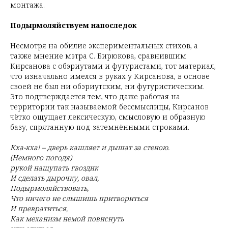
монтажа.
Подырмоляйствуем напоследок
Несмотря на обилие экспериментальных стихов, а
также мнение мэтра С. Бирюкова, сравнившим
Кирсанова с обэриутами и футуристами, тот материал,
что изначально имелся в руках у Кирсанова, в основе
своей не был ни обэриутским, ни футуристическим.
Это подтверждается тем, что даже работая на
территории так называемой бессмыслицы, Кирсанов
чётко ощущает лексическую, смысловую и образную
базу, спрятанную под затемнёнными строками.
Кха-кха! – дверь кашляет и дышат за стеною.
(Немного погодя)
рукой нащупать гвоздик
И сделать дырочку, овал,
Подырмоляйствовать,
Что ничего не слышишь притвориться
И превратиться,
Как механизм немой повиснуть