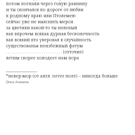
потом погнали через голую равнину
и ты скончался по дороге от любви
к родному краю или Птолемею
сейчас уже не выяснить мерси
за цветики какой-то ты нелепый
как впрочем всякая дурная бесконечность
как всякий кто уверовал в случайность
существованья неизбежный фатум
. . . . . . . . . . . . . . . . . . . . . . . . . . . (отточие)
летим скорее холодеет нам пора
_________________
*невер-мор (от англ. never more) – никогда больше
Ольга Аникина