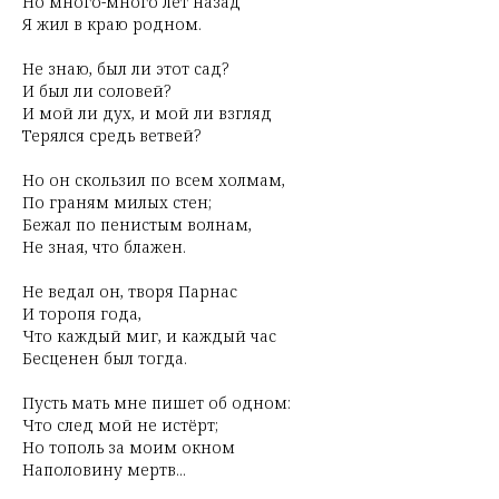
Но много-много лет назад
Я жил в краю родном.
Не знаю, был ли этот сад?
И был ли соловей?
И мой ли дух, и мой ли взгляд
Терялся средь ветвей?
Но он скользил по всем холмам,
По граням милых стен;
Бежал по пенистым волнам,
Не зная, что блажен.
Не ведал он, творя Парнас
И торопя года,
Что каждый миг, и каждый час
Бесценен был тогда.
Пусть мать мне пишет об одном:
Что след мой не истёрт;
Но тополь за моим окном
Наполовину мертв...