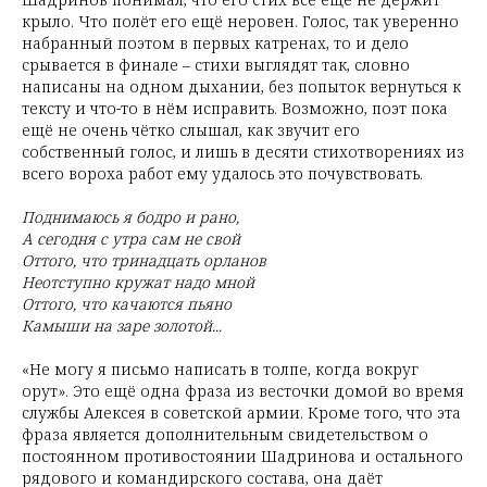
крыло. Что полёт его ещё неровен. Голос, так уверенно
набранный поэтом в первых катренах, то и дело
срывается в финале – стихи выглядят так, словно
написаны на одном дыхании, без попыток вернуться к
тексту и что-то в нём исправить. Возможно, поэт пока
ещё не очень чётко слышал, как звучит его
собственный голос, и лишь в десяти стихотворениях из
всего вороха работ ему удалось это почувствовать.
Поднимаюсь я бодро и рано,
А сегодня с утра сам не свой
Оттого, что тринадцать орланов
Неотступно кружат надо мной
Оттого, что качаются пьяно
Камыши на заре золотой...
«Не могу я письмо написать в толпе, когда вокруг
орут». Это ещё одна фраза из весточки домой во время
службы Алексея в советской армии. Кроме того, что эта
фраза является дополнительным свидетельством о
постоянном противостоянии Шадринова и остального
рядового и командирского состава, она даёт