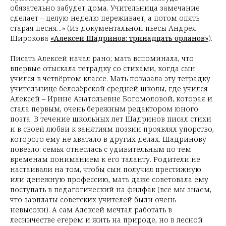
обязательно забудет дома. Учительница замечание
сделает – целую неделю переживает, а потом опять
старая песня...» (Из документальной пьесы Андрея
Широкова
«Алексей Шадринов: тринадцать орланов»
).
Писать Алексей начал рано; мать вспоминала, что
впервые отыскала тетрадку со стихами, когда сын
учился в четвёртом классе. Мать показала эту тетрадку
учительнице белозёрской средней школы, где учился
Алексей – Ирине Анатольевне Богомоловой, которая и
стала первым, очень бережным редактором юного
поэта. В течение школьных лет Шадринов писал стихи
и в своей любви к занятиям поэзии проявлял упорство,
которого ему не хватало в других делах. Шадринову
повезло: семья отнеслась с удивительным по тем
временам пониманием к его таланту. Родители не
настаивали на том, чтобы сын получил престижную
или денежную профессию, мать даже советовала ему
поступать в педагогический на филфак (все мы знаем,
что зарплаты советских учителей были очень
невысоки). А сам Алексей мечтал работать в
лесничестве егерем и жить на природе, но в лесной