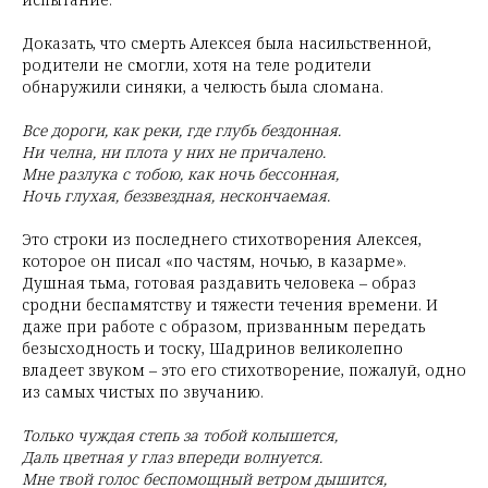
Доказать, что смерть Алексея была насильственной,
родители не смогли, хотя на теле родители
обнаружили синяки, а челюсть была сломана.
Все дороги, как реки, где глубь бездонная.
Ни челна, ни плота у них не причалено.
Мне разлука с тобою, как ночь бессонная,
Ночь глухая, беззвездная, нескончаемая.
Это строки из последнего стихотворения Алексея,
которое он писал «по частям, ночью, в казарме».
Душная тьма, готовая раздавить человека – образ
сродни беспамятству и тяжести течения времени. И
даже при работе с образом, призванным передать
безысходность и тоску, Шадринов великолепно
владеет звуком – это его стихотворение, пожалуй, одно
из самых чистых по звучанию.
Только чуждая степь за тобой колышется,
Даль цветная у глаз впереди волнуется.
Мне твой голос беспомощный ветром дышится,