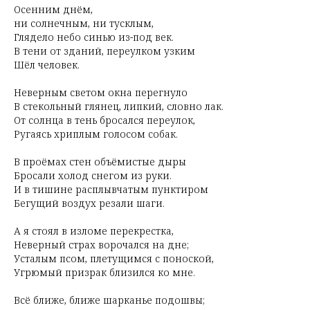
Осенним днём,
ни солнечным, ни тусклым,
Глядело небо синью из-под век.
В тени от зданий, переулком узким
Шёл человек.
Неверным светом окна перегнуло
В стекольный глянец, липкий, словно лак.
От солнца в тень бросался переулок,
Ругаясь хриплым голосом собак.
В проёмах стен объёмистые дыры
Бросали холод снегом из руки.
И в тишине расплывчатым пунктиром
Бегущий воздух резали шаги.
А я стоял в изломе перекрестка,
Неверный страх ворочался на дне;
Усталым псом, плетущимся с поноской,
Угрюмый призрак близился ко мне.
Всё ближе, ближе шарканье подошвы;