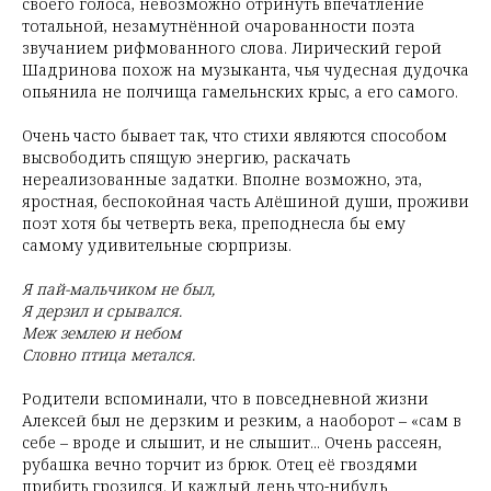
своего голоса, невозможно отринуть впечатление
тотальной, незамутнённой очарованности поэта
звучанием рифмованного слова. Лирический герой
Шадринова похож на музыканта, чья чудесная дудочка
опьянила не полчища гамельнских крыс, а его самого.
Очень часто бывает так, что стихи являются способом
высвободить спящую энергию, раскачать
нереализованные задатки. Вполне возможно, эта,
яростная, беспокойная часть Алёшиной души, проживи
поэт хотя бы четверть века, преподнесла бы ему
самому удивительные сюрпризы.
Я пай-мальчиком не был,
Я дерзил и срывался.
Меж землею и небом
Словно птица метался.
Родители вспоминали, что в повседневной жизни
Алексей был не дерзким и резким, а наоборот – «сам в
себе – вроде и слышит, и не слышит... Очень рассеян,
рубашка вечно торчит из брюк. Отец её гвоздями
прибить грозился. И каждый день что-нибудь