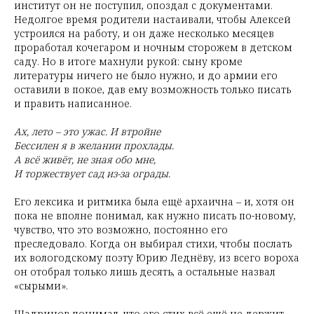
институт он не поступил, опоздал с документами.
Недолгое время родители настаивали, чтобы Алексей
устроился на работу, и он даже несколько месяцев
проработал кочегаром и ночным сторожем в детском
саду. Но в итоге махнули рукой: сыну кроме
литературы ничего не было нужно, и до армии его
оставили в покое, дав ему возможность только писать
и править написанное.
Ах, лето – это ужас. И втройне
Бессилен я в желании прохлады.
А всё живёт, не зная обо мне,
И торжествует сад из-за ограды.
Его лексика и ритмика была ещё архаична – и, хотя он
пока не вполне понимал, как нужно писать по-новому,
чувство, что это возможно, постоянно его
преследовало. Когда он выбирал стихи, чтобы послать
их вологодскому поэту Юрию Леднёву, из всего вороха
он отобрал только лишь десять, а остальные назвал
«сырыми».
Шадринов понимал, что его стих всё ещё не держит