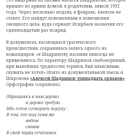
пришло из армии домой, к родителям, зимой 1992
года. Через несколько недель, в феврале, Алексея не
станет. Его найдут повешенным в помещении
овощного цеха, куда сержант Исирбаев назначил его
одиннадцатый раз подряд.
В документах, касающихся трагического
происшествия, сохранилась запись одного из
командиров: «к Шадринову насилия никогда не
применялось. По характеру Шадринов слабонервный,
при малейших трудностях терялся, был плаксивым,
служить не xотел» (Взято из документальной пьесы А.
Широкова
«Алексей Шадринов: тринадцать орланов»
.
Орфография сохранена).
Обращаюсь к вам дерзко
и дерзко требую,
Ибо готов сотворить поруку -
В том, что под этим же
небом
синим
В свой черёд отчитаюсь