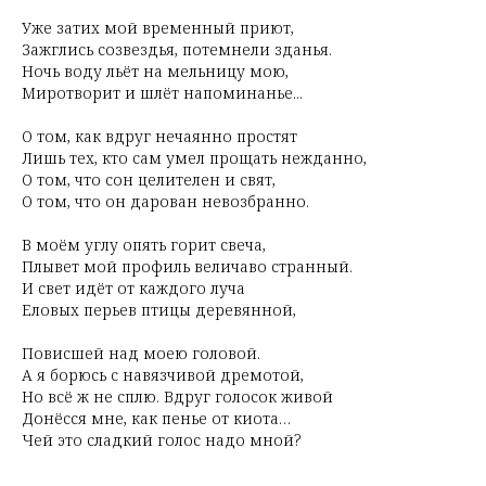
Уже затих мой временный приют,
Зажглись созвездья, потемнели зданья.
Ночь воду льёт на мельницу мою,
Миротворит и шлёт напоминанье...
О том, как вдруг нечаянно простят
Лишь тех, кто сам умел прощать нежданно,
О том, что сон целителен и свят,
О том, что он дарован невозбранно.
В моём углу опять горит свеча,
Плывет мой профиль величаво странный.
И свет идёт от каждого луча
Еловых перьев птицы деревянной,
Повисшей над моею головой.
А я борюсь с навязчивой дремотой,
Но всё ж не сплю. Вдруг голосок живой
Донёсся мне, как пенье от киота…
Чей это сладкий голос надо мной?