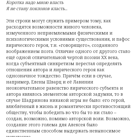
Коротка надо мною власть
Я не стану поклонов класть...
Эти строки могут служить примером тому, как
расходятся возможности живого человека,
измученного неприемлемыми физическими и
психологическими условиями существования, и пафос
лирического героя, т.н. «говорящего», созданного
воображением поэта. Отличие одного от другого стало
ещё одной отличительной чертой поэзии ХХ века,
когда субъектный синкретизм перестал определять
отношения автора и лирического героя как
однозначное тождество. Причём если в случае,
например, Елены Шварц и её Лавинии
неокончательное равенство лирического субъекта и
автора являлось элементом авторской задумки, то в
случае Шадринова никакой игры не было: его герой,
влюблённый в жизнь и романтически противостоящий
обществу, чтобы победить во что бы то ни стало –
создан, возможно, помимо авторской воли. Возможно,
создание этого голема для Алексея было
единственным способом выдержать невыносимое
испытание.