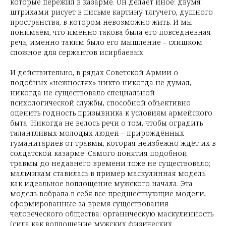
которые пережил в казарме. Он делает иное: двумя
штрихами рисует в письме картину тягучего, душного
пространства, в котором невозможно жить. И мы
понимаем, что именно такова была его повседневная
речь, именно таким было его мышление – слишком
сложное для сержантов исирбаевых.
И действительно, в рядах Советской Армии о
подобных «нежностях» никто никогда не думал,
никогда не существовало специальной
психологической службы, способной объективно
оценить годность призывника к условиям армейского
быта. Никогда не велось речи о том, чтобы оградить
талантливых молодых людей – прирождённых
гуманитариев от травмы, которая неизбежно ждёт их в
солдатской казарме. Самого понятия подобной
травмы до недавнего времени тоже не существовало;
мальчикам ставилась в пример маскулинная модель
как идеальное воплощение мужского начала. Эта
модель вобрала в себя все предшествующие модели,
сформированные за время существования
человеческого общества: органическую маскулинность
(сила как воплощение мужских физических