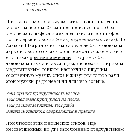
перед сыновьями
и внуками.
Читателю заметно сразу же: стихи написаны очень
молодым поэтом. Сказанное произнесено не без
юношеского пафоса и декларативности; этот пафос
почти лермонтовский («
а вы, надменные потомки
»). Но
Алексей Шадринов на самом деле не был человеком
лермонтовского склада, хотя лермонтовские нотки в
его стихах
критики отмечали
. Шадринов был
человеком тихим и мыслящим, а в поэзии – лириком
медитативным, тонким, настойчиво ищущим
собственную музыку стиха и живущим только ради
этой музыки, ради неё и ни для чего больше.
Река хранит причудливость изгиба,
Там след змеи пурпурной на песке,
Там расцветает лилия, там рыба
Взвилась клинком, сверкающим в прыжке.
При чтении этих юношеских стихов, ещё
несовершенных, но уже заполненных предчувствием