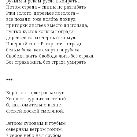
ручьям и рекам русла выбирать…
Потом страда – спины не разгибать.
Ржи золото, деревьев позолота –
всё позади. Уже ноябрь дохнул,
пригорки листьев вместо листопада,
пустых кустов колючая ограда,
деревьев голых черный караул.
И первый снег. Раскрытая тетрадь
белым бела, как смертная рубаха.
Свобода жить. Свобода жить без страха.
Без страха жить, без страха умирать.
***
Ворот на горле распахнут.
Хворост шуршит за стеной.
О, как томительно пахнет
свежей доской смоляной.
Ветром суровым и грубым,
северным ветром гоним,
в серое небо над срубом