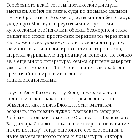
Серебряного века), театры, поэтические диспуты,
выставки. Любил он также, судя по письмам, целыми
днями бродить по Москве, с друзьями или без. Старую
уходящую Москву с переулочками и пузатыми
купеческими особнячками обожал безмерно, и этим
дышат его стихи, просто-таки переливаясь через край.
Из тех же писем узнаем, что он посещал литгруппу,
активно читал и анализировал стихи сверстников,
шерстил журнальную периодику и, конечно, не только
ее, а еще много литературы. Ремма Арштейн заверяет:
уже на тот момент – 16-17 лет – знания автора были
чрезвычайно широкими, если не
энциклопедическими.
Поучая Аллу Каюмову — у Володи уже, кстати, и
педагогические наклонности проявлялись – он
объясняет, как понять Блока, просит вчитаться,
осознать, что поэзию нужно чувствовать сердцем.
Добрыми словами поминает Станислава Лесневского,
Владимира Соколова (оказавшего серьезное влияние
на его поэтику), тогда еще юного его сверстника, а
ныне замечательного поэта и драматурга Виктора