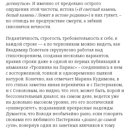
дотянуться
». И именно от предельно острого
ощущения этой чистоты, истока («
И светлый камень,
белый камень / Лежит в истоке родника
») в них гуляет, –
но отнюдь не предчувствие смерти, а зябкий
сквознячок вечности.
Педантичность, строгость, требовательность к себе, к
каждой строке — а по черновикам можно видеть, как
Владимир Полетаев скрупулезно работал над
стихотворением, создавая несколько вариантов,
правил строки даже в одной из первых публикаций в
альманахе «Тропинка на Парнас» – соединились в нем
с восторженной, тонкой и одновременно пылкой
натурой. Конечно, как отмечает Марина Кудимова, в
его стихах заметна явная перекличка и с Пастернаком,
и с Соколовым, но видно, что этот, может быть, порой и
бессознательный диалог, на самом деле, ведется уже
на довольно высоком уровне, это его поэтический
«университет», подававший прекрасные надежды.
Думается, что Володя необычайно рано, если говорить
словами его любимого Пастернака «
дошел до самой
сути
», повернув один из заветных ключиков к тому