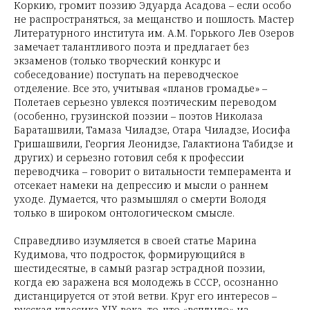
Коркию, громит поэзию Эдуарда Асадова – если особо
не распространяться, за мещанство и пошлость. Мастер
Литературного института им. А.М. Горького Лев Озеров
замечает талантливого поэта и предлагает без
экзаменов (только творческий конкурс и
собеседование) поступать на переводческое
отделение. Все это, учитывая «планов громадье» –
Полетаев серьезно увлекся поэтическим переводом
(особенно, грузинской поэзии – поэтов Николаза
Бараташвили, Тамаза Чиладзе, Отара Чиладзе, Иосифа
Гришашвили, Георгия Леонидзе, Галактиона Табидзе и
других) и серьезно готовил себя к профессии
переводчика – говорит о витальности темперамента и
отсекает намеки на депрессию и мысли о раннем
уходе. Думается, что размышлял о смерти Володя
только в широком онтологическом смысле.
Справедливо изумляется в своей статье Марина
Кудимова, что подросток, формирующийся в
шестидесятые, в самый разгар эстрадной поэзии,
когда ею заражена вся молодежь в СССР, осознанно
дистанцируется от этой ветви. Круг его интересов –
русская классика XIX века, то, что «всплыло» из