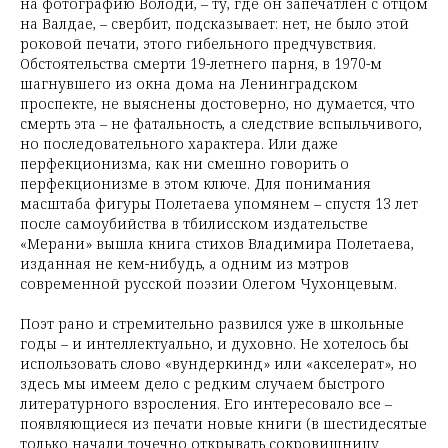
на фотографию Володи, – ту, где он запечатлен с отцом
на Валдае, – свербит, подсказывает: нет, не было этой
роковой печати, этого гибельного предчувствия.
Обстоятельства смерти 19-летнего парня, в 1970-м
шагнувшего из окна дома на Ленинградском
проспекте, не выяснены достоверно, но думается, что
смерть эта – не фатальность, а следствие вспыльчивого,
но последовательного характера. Или даже
перфекционизма, как ни смешно говорить о
перфекционизме в этом ключе. Для понимания
масштаба фигуры Полетаева упомянем – спустя 13 лет
после самоубийства в тбилисском издательстве
«Мерани» вышла книга стихов Владимира Полетаева,
изданная не кем-нибудь, а одним из мэтров
современной русской поэзии Олегом Чухонцевым.
Поэт рано и стремительно развился уже в школьные
годы – и интеллектуально, и духовно. Не хотелось бы
использовать слово «вундеркинд» или «акселерат», но
здесь мы имеем дело с редким случаем быстрого
литературного взросления. Его интересовало все –
появляющиеся из печати новые книги (в шестидесятые
только начали точечно открывать сокровищницу