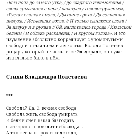
«Всю ночь до самого утра, / до сладкого изнеможенья /
слова срываются с пера / навстречу головокруженью»,
«Густая сладкая смола, / Дыхание греха / Да солнечная
шелуха, / Истлевшая дотла. // И только сыплются слова /
За пазуху и в рукава // Ой, наглотались города / Июльской
белены / И облака раскалены, / И кругом голова».
И это
изумление абсолютно коррелирует с упомянутыми
свободой, отчаянием и легкостью. Володя Полетаев –
рыцарь, который не искал свое Эльдорадо, оно уже
изначально было в нём.
Стихи Владимира Полетаева
***
Свобода? Да. О, вечная свобода!
Свобода жить, свобода умирать.
И белый снег, какая благодать,
с январского повалит небосвода…
А там весна и грохот ледохода,