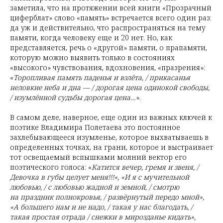
заметила, что на протяжении всей книги «Прозрачный
циферблат» слово «память» встречается всего один раз:
да уж и действительно, что распространяться на тему
памяти, когда человеку еще и 20 нет. Но, как
представляется, речь о «другой» памяти, о прапамяти,
которую можно выявить только в состояниях
«высокого» чувствования, вдохновения, «празрения»:
«
Торопливая память паденья и взлёта, / прикасанья
неловкие неба и дна — / дорогая цена одинокой свободы,
/ изумлённой судьбы дорогая цена…
».
В самом деле, наверное, еще один из важных ключей к
поэтике Владимира Полетаева это постоянное
захлебывающееся изумленье, которое выхватываешь в
определенных точках, на грани, которое и выстраивает
тот освещаемый вспышками молний вектор его
поэтического голоса: «
Катится вечер, гремя и звеня, /
Девочка в губы целует меня!!!», «И я с мучительной
любовью, / с любовью жадной и земной, / смотрю
на праздник полнокровья, / развёрнутый передо мной»,
«А большего нам и не надо, / такая у нас благодать, /
такая простая отрада / снежки в мирозданье кидать»,