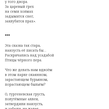
у того двора.
За царевый грех
на семи холмах
задымится снег,
заклубится прах».
***
Эта сказка так стара,
наизусть её писать бы…
Раскричались над усадьбой
Птицы чёрного пера.
Что же делать нам вдвоём
в этом парке окаянном,
зарастающем бурьяном,
порастающем быльём?
О, тургеневская грусть,
полутёмные аллеи,
затвердили наизусть,
и забыли, не жалея.