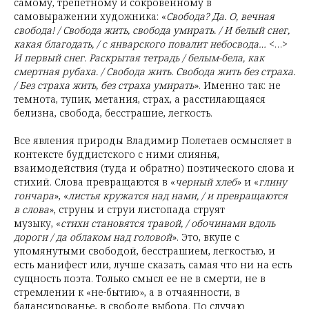
самому, трепетному и сокровенному в
самовыражении художника: «
Свобода? Да. О, вечная
свобода! / Свобода жить, свобода умирать. / И белый снег,
какая благодать, / с январского повалит небосвода…
<…>
И первый снег. Раскрытая тетрадь / белым-бела, как
смертная рубаха. / Свобода жить. Свобода жить без страха.
/ Без страха жить, без страха умирать
». Именно так: не
темнота, тупик, метания, страх, а расстилающаяся
белизна, свобода, бесстрашие, легкость.
Все явления природы Владимир Полетаев осмысляет в
контексте буддистского с ними слиянья,
взаимодействия (туда и обратно) поэтического слова и
стихий. Слова превращаются в «
черный хлеб
» и «
глину
гончара
», «
листья кружатся над нами, / и превращаются
в слова
», струны и струи листопада струят
музыку, «
стихи становятся травой, / обочинами вдоль
дороги / да облаком над головой
». Это, вкупе с
упомянутыми свободой, бесстрашием, легкостью, и
есть манифест или, лучше сказать, самая что ни на есть
сущность поэта. Только смысл ее не в смерти, не в
стремлении к «не-бытию», а в отчаянности, в
балансированье, в свободе выбора. По случаю