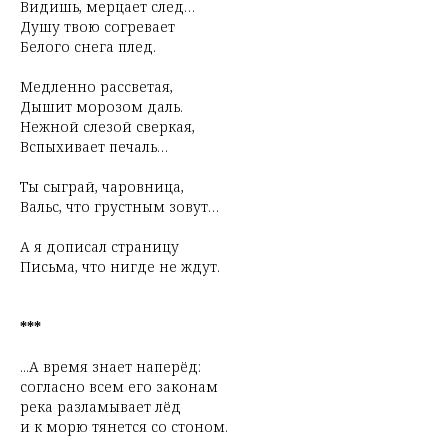
Видишь, мерцает след…
Душу твою согревает
Белого снега плед.
Медленно рассветая,
Дышит морозом даль.
Нежной слезой сверкая,
Вспыхивает печаль…
Ты сыграй, чаровница,
Вальс, что грустным зовут…
А я дописал страницу
Письма, что нигде не ждут.
***
...А время знает наперёд:
согласно всем его законам
река разламывает лёд
и к морю тянется со стоном.