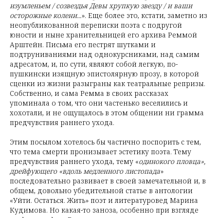
изумленьем / созвездья Девы хрупкую звезду / и ваши
осторожные колени...
». Еще более это, кстати, заметно из
неопубликованной переписки поэта с подругой
юности и ныне хранительницей его архива Реммой
Арштейн. Письма его пестрят шутками и
подтруниваниями над однокурсниками, над самим
адресатом, и, по сути, являют собой легкую, по-
пушкински изящную эпистолярную прозу, в которой
сценки из жизни разыграны как театральные репризы.
Собственно, и сама Ремма в своих рассказах
упоминала о том, что они частенько веселились и
хохотали, и не ощущалось в этом общении ни грамма
предчувствия раннего ухода.
Этим посылом хотелось бы частично поспорить с тем,
что тема смерти пронизывает эстетику поэта. Тему
предчувствия раннего ухода, тему «
одинокого пловца»,
дрейфующего «вдоль медленного листопада
»
последовательно развивает в своей замечательной и, в
общем, довольно убедительной статье в антологии
«Уйти. Остаться. Жить» поэт и литературовед Марина
Кудимова. Но какая-то заноза, особенно при взгляде