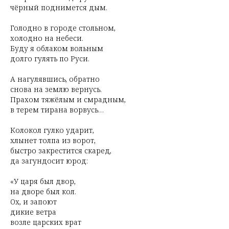
чёрный поднимется дым.
Голодно в городе стольном,
холодно на небеси.
Буду я облаком вольным
долго гулять по Руси.
А нагулявшись, обратно
снова на землю вернусь.
Прахом тяжёлым и смрадным,
в терем тирана ворвусь…
Колокол гулко ударит,
хлынет толпа из ворот,
быстро закрестится скаред,
да загундосит юрод:
«У царя был двор,
на дворе был кол.
Ох, и запоют
дикие ветра
возле царских врат