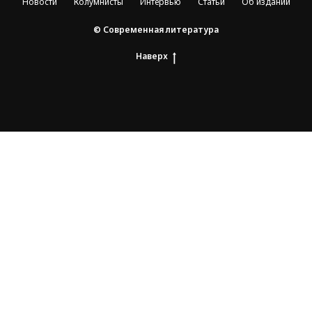
Новости
Колумнисты
Интервью
Статьи
Об издании
© Современная литература
Наверх