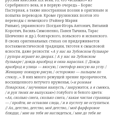
Серебряного века, и в первую очередь – Борис
Пастернак, а также иностранная поэзия в оригинале и
попытка переводов. Кроме грузинских поэтов это
переводы с немецкого (Райнер Мария
Рильке), украинского (Богдан-Игорь Антонич, Виталий
Коротич, Василь Симоненко, Павел Тычина, Тарас
Шевченко и др.), болгарского, польского и испанского.
В своих оригинальных стихах он придерживается
постакмеистической традиции, тяготея к смысловой
ясности, даже резкости: «
А у нас на Зубовском бульваре
/
рупора играют во дворах.
/
А у нас на Зубовском
бульваре
/
дождь вразброд и окна нараспах.
//
Дождь
вразброд и улица — вкосую,
/
светофор вкосую на углу.
/
Женщину поющую рисую,
/
осторожно — пальцем по
стеклу...».
В них много режущей зрение прозрачности,
восхищенного летучего круженья, («
и розовая
Поварская, / заученная наизусть, / закружится, а я смеюсь,
/ и рук твоих не выпускаю
») голубого и белого цвета:
«
Ах, сколько снега, сколько снега, / какая чистая страница
— / пройти, не оставляя следа, / и в пустоту не оступиться.
// Ах, детство, детство, моё детство, / моё фарфоровое
блюдце, / мне на тебя не наглядеться, / мне до тебя не