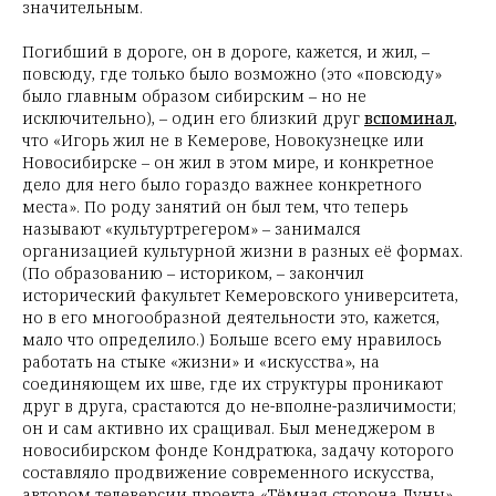
значительным.
Погибший в дороге, он в дороге, кажется, и жил, –
повсюду, где только было возможно (это «повсюду»
было главным образом сибирским – но не
исключительно), – один его близкий друг
вспоминал
,
что «Игорь жил не в Кемерове, Новокузнецке или
Новосибирске – он жил в этом мире, и конкретное
дело для него было гораздо важнее конкретного
места». По роду занятий он был тем, что теперь
называют «культуртрегером» – занимался
организацией культурной жизни в разных её формах.
(По образованию – историком, – закончил
исторический факультет Кемеровского университета,
но в его многообразной деятельности это, кажется,
мало что определило.) Больше всего ему нравилось
работать на стыке «жизни» и «искусства», на
соединяющем их шве, где их структуры проникают
друг в друга, срастаются до не-вполне-различимости;
он и сам активно их сращивал. Был менеджером в
новосибирском фонде Кондратюка, задачу которого
составляло продвижение современного искусства,
автором телеверсии проекта «Тёмная сторона Луны»,