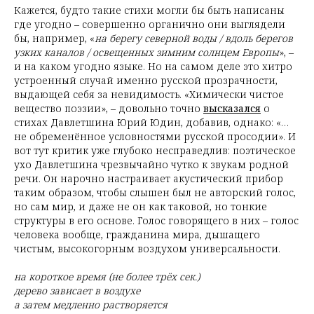
Кажется, будто такие стихи могли бы быть написаны
где угодно – совершенно органично они выглядели
бы, например, «
на берегу северной воды / вдоль берегов
узких каналов / освещенных зимним солнцем Европы
», –
и на каком угодно языке. Но на самом деле это хитро
устроенный случай именно русской прозрачности,
выдающей себя за невидимость. «Химически чистое
вещество поэзии», – довольно точно
высказался
о
стихах Давлетшина Юрий Юдин, добавив, однако: «…
не обременённое условностями русской просодии». И
вот тут критик уже глубоко несправедлив: поэтическое
ухо Давлетшина чрезвычайно чутко к звукам родной
речи. Он нарочно настраивает акустический прибор
таким образом, чтобы слышен был не авторский голос,
но сам мир, и даже не он как таковой, но тонкие
структуры в его основе. Голос говорящего в них – голос
человека вообще, гражданина мира, дышащего
чистым, высокогорным воздухом универсальности.
на короткое время (не более трёх сек.)
дерево зависает в воздухе
а затем медленно растворяется