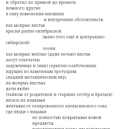
и обратно по прямой до кровати.
немного другие
в силу изменения внешних
и внутренних обстоятельств.
как мокрые листья
краски ранне-октябрьской
(мало того ещё и центрально-
сибирской)
осени.
как мокрые жёлтые (даже ночью) листья
несут отпечатки
задумчивых и (или) серьёзно-озабоченных
идущих по каменным тротуарам.
сладкий металлический вкус
на мокрых листьях
дети любят
(тайком от родителей и старших сестёр и братьев)
лизать их языками
жёлтыми от газированного апельсинового сока.
где люди с лицами
не полностью покрытыми кожей
предметы
передвигаются когда им вздумается