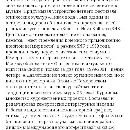
знакомившего зрителей с новейшими явлениями в
музыке. Придумывал устройство летнего фестиваля
этнических культур «Живая вода». Был одним из
авторов и лидеров объединявшего представителей
разных искусств проекта «Siberian Nova Kultura» (SNK-
Центр; само англо-латиноязычие его названия,
кажется, – жест стремления к немного прямолинейно
понятой всемирности). В рамках SNK с 1999 года
проводились культурологические симпозиумы в
Кемеровском университете (опять же: что мы тут, в
Москве, об этом знаем?) и фестивали актуального
искусства Сибири: только за два года, 1999-2001 – целых
четыре. А Давлетшин не только организовывал их, но и
писал о них репортажи. В том же Кемеровском
университете он читал спецкурс «Стратегии и
тенденции визуальной культуры XX века». Курировал
множество художественных проектов. Составлял и
редактировал кемеровские литературные издания.
Работал в видеопоэзии и компьютерной графике,
снимал документальные и художественные фильмы (и
был признан – не раз получал за свои видеоработы
дипломы международного арт-фестиваля «Exotic»).