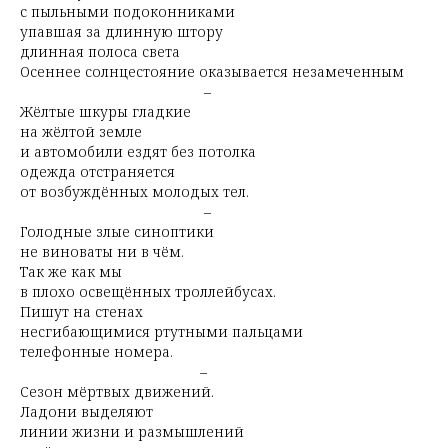
с пыльными подоконниками
упавшая за длинную штору
длинная полоса света
Осеннее солнцестояние оказывается незамеченным
–
Жёлтые шкуры гладкие
на жёлтой земле
и автомобили ездят без потолка
одежда отстраняется
от возбуждённых молодых тел.
–
Голодные злые синоптики
не виноваты ни в чём.
Так же как мы
в плохо освещённых троллейбусах.
Пишут на стенах
несгибающимися ртутными пальцами
телефонные номера.
–
Сезон мёртвых движений.
Ладони выделяют
линии жизни и размышлений