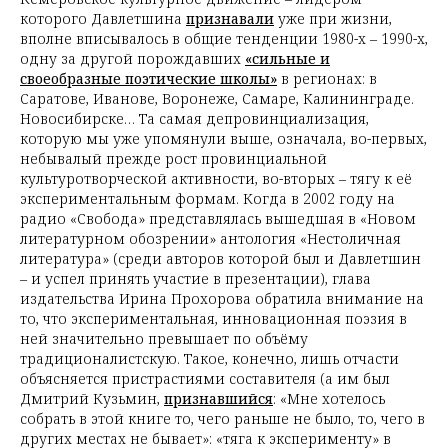
которого Давлетшина
признавали
уже при жизни,
вполне вписывалось в общие тенденции 1980-х – 1990-х,
одну за другой порождавших
«сильные и
своеобразные поэтические школы»
в регионах: в
Саратове, Иванове, Воронеже, Самаре, Калининграде.
Новосибирске… Та самая депровинциализация,
которую мы уже упомянули выше, означала, во-первых,
небывалый прежде рост провинциальной
культуротворческой активности, во-вторых – тягу к её
экспериментальным формам. Когда в 2002 году на
радио «Свобода» представлялась вышедшая в «Новом
литературном обозрении» антология «Нестоличная
литература» (среди авторов которой был и Давлетшин
– и успел принять участие в презентации), глава
издательства Ирина Прохорова обратила внимание на
то, что экспериментальная, инновационная поэзия в
ней значительно превышает по объёму
традиционалистскую. Такое, конечно, лишь отчасти
объясняется пристрастиями составителя (а им был
Дмитрий Кузьмин,
признавшийся
: «Мне хотелось
собрать в этой книге то, чего раньше не было, то, чего в
других местах не бывает»: «тяга к эксперименту» в