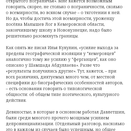
открытого пограничья». Мне кажется возможным
говорить, скорее, не столько о пограничности, сколько
о всемирности, во всяком случае – о тяготении к ней.
Но да, чтобы достичь этой всемирности, уроженцу
посёлка Малышев Лог в Кемеровской области,
закончившему школу в Новокузнецке, надо было
решительно разомкнуть границы.
Как опять же писал Илья Кукулин, «усилие выхода за
пределы географической изоляции у “кемеровцев”
аналогично тому же усилию у “ферганцев”, как оно
описано у Шамшада Абдуллаева». Разве что
«результаты получились другие». Тут, кажется, – при
всех различиях, диктуемых много чем, от местной
специфики до биографических особенностей авторов,
– есть основания говорить о типологической
общности: об общем типе поэтического, культурного
действия.
Девяностые, в которые в основном работал Давлетшин,
были среди многого прочего мощным усилием
депровинциализации. (Отдельный разговор, насколько
это в каждом из случаев было успешным, но общее