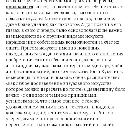
всяком случае – неотъемлемой. (Сам он, впрочем,
признавался
как-то, что воспринимает себя не столько
как поэта, сколько как «человека, включённого в
область искусства (английское слово
art
, наверное,
даже более удачно) как такового». А для поэзии в его
глазах, в свою очередь, было основополагающе важно
взаимодействие с другими видами искусств,
наращивание собственных возможностей за счёт их
опыта. Притом искусств именно новейших,
находившихся тогда в стадии активного становления,
изобретения самих себя: видео-арт, электронная
авангардная музыка, компьютер-арт, медиа-арт, мэйл-
арт (этот последний, по свидетельству Ильи Кукулина,
кемеровцы понимали, правда, очень расширительно:
«как любое произведение визуального искусства,
которое можно переслать по почте»). Давлетшину было
важно «с одними и теми же принципами,
установками и, что самое главное, с тем же
удовольствием заниматься и текстами, и видео, и
коллажами, и ди-джеингом» – потому что, был он
уверен, «самое интересное происходит на
пересечении разных жанров, стратегий и стилей».