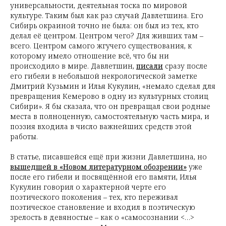
универсальности, деятельная тоска по мировой
культуре. Таким был как раз случай Давлетшина. Его
Сибирь окраиной точно не была: он был из тех, кто
делал её центром. Центром чего? Для живших там –
всего. Центром самого жгучего существования, к
которому имело отношение всё, что бы ни
происходило в мире. Давлетшин,
писали
сразу после
его гибели в небольшой некрологической заметке
Дмитрий Кузьмин и Илья Кукулин, «немало сделал для
превращения Кемерово в одну из культурных столиц
Сибири». Я бы сказала, что он превращал свои родные
места в полноценную, самостоятельную часть мира, и
поэзия входила в число важнейших средств этой
работы.
В статье, писавшейся ещё при жизни Давлетшина, но
вышедшей в «Новом литературном обозрении»
уже
после его гибели и посвящённой его памяти, Илья
Кукулин говорил о характерной черте его
поэтического поколения – тех, кто переживал
поэтическое становление и входил в поэтическую
зрелость в девяностые – как о «самосознании <…>