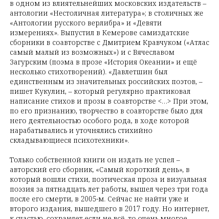
в одном из влиятельнейших московских издательств –
антологии «Нестоличная литература»; в столичных же
«Антологии русского верлибра» и «Девяти
измерениях». Выпустил в Кемерове самиздатские
сборники в соавторстве с Дмитрием Кравчуком («Атлас
самый малый из возможных») и с Вячеславом
Загурским (поэма в прозе «История Океании» и ещё
несколько стихотворений). «Давлетшин был
единственным из значительных российских поэтов, –
пишет Кукулин, – который регулярно практиковал
написание стихов и прозы в соавторстве <…> При этом,
по его признанию, творчество в соавторстве было для
него деятельностью особого рода, в ходе которой
нарабатывались и уточнялись стихийно
складывающиеся психотехники».
Только собственной книги он издать не успел –
авторский его сборник, «Самый короткий день», в
который вошли стихи, поэтическая проза и визуальная
поэзия за пятнадцать лет работы, вышел через три года
после его смерти, в 2005-м. Сейчас не найти уже и
второго издания, вышедшего в 2017 году. Но интернет,
к счастью, сохраняет если не всё, то очень многое.