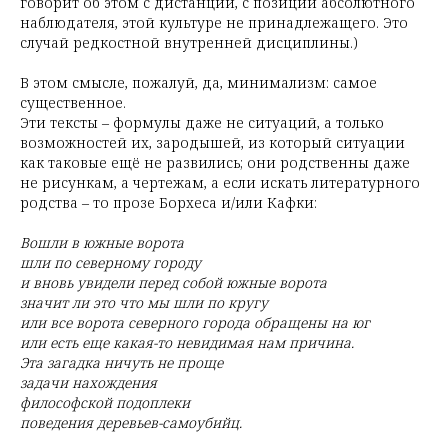
говорит об этом с дистанции, с позиции абсолютного
наблюдателя, этой культуре не принадлежащего. Это
случай редкостной внутренней дисциплины.)
В этом смысле, пожалуй, да, минимализм: самое
существенное.
Эти тексты – формулы даже не ситуаций, а только
возможностей их, зародышей, из который ситуации
как таковые ещё не развились; они родственны даже
не рисункам, а чертежам, а если искать литературного
родства – то прозе Борхеса и/или Кафки:
Вошли в южные ворота
шли по северному городу
и вновь увидели перед собой южные ворота
значит ли это что мы шли по кругу
или все ворота северного города обращены на юг
или есть еще какая-то невидимая нам причина.
Эта загадка ничуть не проще
задачи нахождения
философской подоплеки
поведения деревьев-самоубийц.