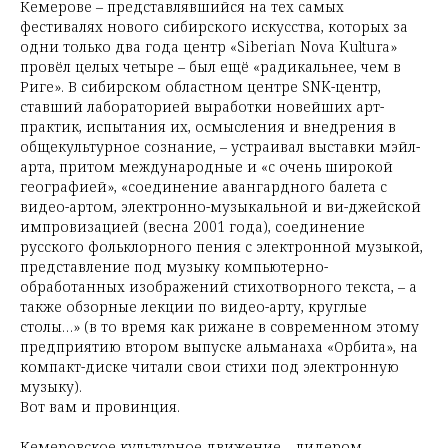
Кемерове – представлявшийся на тех самых
фестивалях нового сибирского искусства, которых за
одни только два года центр «Siberian Nova Kultura»
провёл целых четыре – был ещё «радикальнее, чем в
Риге». В сибирском областном центре SNK-центр,
ставший лабораторией выработки новейших арт-
практик, испытания их, осмысления и внедрения в
общекультурное сознание, – устраивал выставки мэйл-
арта, притом международные и «с очень широкой
географией», «соединение авангардного балета с
видео-артом, электронно-музыкальной и ви-джейской
импровизацией (весна 2001 года), соединение
русского фольклорного пения с электронной музыкой,
представление под музыку компьютерно-
обработанных изображений стихотворного текста, – а
также обзорные лекции по видео-арту, круглые
столы…» (в то время как рижане в современном этому
предприятию втором выпуске альманаха «Орбита», на
компакт-диске читали свои стихи под электронную
музыку).
Вот вам и провинция.
Кемеровское культурное движение – лидером