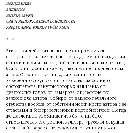
невиданные
видимые
низкие звуки
сна и непроходящей сон-ливости
энергичные тонкие губы Азии
<…>
Эти стихи действительно в некотором смысле
очищены от контекста ещё прежде, чем это проделали
с ними время и смерть, всё пытающиеся нам доказать,
будто они царят на Земле, – всё нужное проделал сам
автор. Стихи Давлетшина, сдержанные, с их
выверенной, скуповатой точностью свободны от
обстоятельств, изнутри которых написаны, от
девяностых годов, от Кемерова, от (бесконечно
важной для автора) Сибири; от нашего печального
отечества вообще; от собственной личности автора с её
страстями и биографическими подробностями. (Когда
же Давлетшин упоминает что бы то ни было,
относящееся к его родной культуре: «русская девушка
оставила Элюара / с его
синими
апельсинами», – он