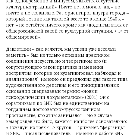
как одновременно и минусом, является отсутствие
культурных традиций». Ничто не помогало, да, – но
ничто и не сковывало. Раз ориентиров внутри города –
который возник как таковой всего-то в конце 1940-х –
нет, – не остаётся ничего, кроме как «подпитываться от
общероссийской какой-то культурной ситуации, <…> от
общемировой».
Давлетшин – как, кажется, мы успели уже вскользь
заметить – был не только активным практиком
соединения искусств, но и теоретиком его (и
сопутствующего такой практике изменения
восприятия, которые он культивировал, наблюдал и
анализировал). Именно он предложил для такого типа
художественного действия и его принципиальных
оснований специальный термин: «новый
психоделический документализм» (2001). Он с
соратниками по SNK был не единственным на
тогдашнем постсоветском/русскоязычном
пространстве, кто этим занимался, – но в случае
кемеровцев это было, кажется, наиболее основательно:
«Пожалуй, из трёх <…> кругов — “рижане”, “ферганцы”
и SNK, – писал
исследователь
, – именно в работе SNK