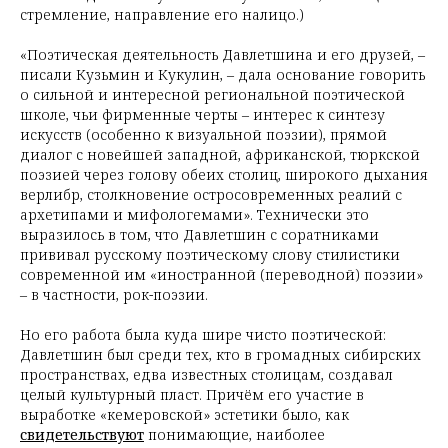
стремление, направление его налицо.)
«Поэтическая деятельность Давлетшина и его друзей, –
писали Кузьмин и Кукулин, – дала основание говорить
о сильной и интересной региональной поэтической
школе, чьи фирменные черты – интерес к синтезу
искусств (особенно к визуальной поэзии), прямой
диалог с новейшей западной, африканской, тюркской
поэзией через голову обеих столиц, широкого дыхания
верлибр, столкновение остросовременных реалий с
архетипами и мифологемами». Технически это
выразилось в том, что Давлетшин с соратниками
прививал русскому поэтическому слову стилистики
современной им «иностранной (переводной) поэзии»
– в частности, рок-поэзии.
Но его работа была куда шире чисто поэтической:
Давлетшин был среди тех, кто в громадных сибирских
пространствах, едва известных столицам, создавал
целый культурный пласт. Причём его участие в
выработке «кемеровской» эстетики было, как
свидетельствуют
понимающие, наиболее