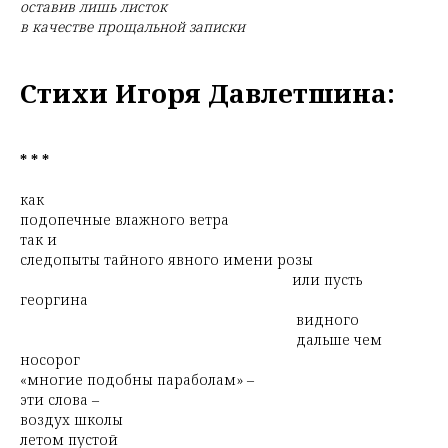
оставив лишь листок
в качестве прощальной записки
Стихи Игоря Давлетшина:
* * *
как
подопечные влажного ветра
так и
следопыты тайного явного имени розы
или пусть
георгина
видного
дальше чем
носорог
«многие подобны параболам» –
эти слова –
воздух школы
летом пустой