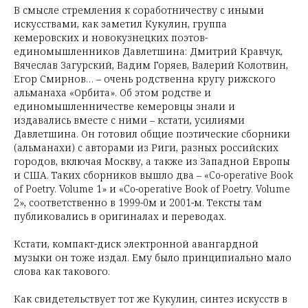
В смысле стремления к соработничеству с иными
искусствами, как заметил Кукулин, группа
кемеровских и новокузнецких поэтов-
единомышленников Давлетшина: Дмитрий Кравчук,
Вячеслав Загурский, Вадим Горяев, Валерий Колотвин,
Егор Смирнов… – очень родственна кругу рижского
альманаха «Орбита». Об этом родстве и
единомышленничестве кемеровцы знали и
издавались вместе с ними – кстати, усилиями
Давлетшина. Он готовил общие поэтические сборники
(альманахи) с авторами из Риги, разных российских
городов, включая Москву, а также из Западной Европы
и США. Таких сборников вышло два – «Co-operative Book
of Poetry. Volume 1» и «Co-operative Book of Poetry. Volume
2», соответственно в 1999-0м и 2001-м. Тексты там
публиковались в оригиналах и переводах.
Кстати, компакт-диск электронной авангардной
музыки он тоже издал. Ему было принципиально мало
слова как такового.
Как свидетельствует тот же Кукулин, синтез искусств в