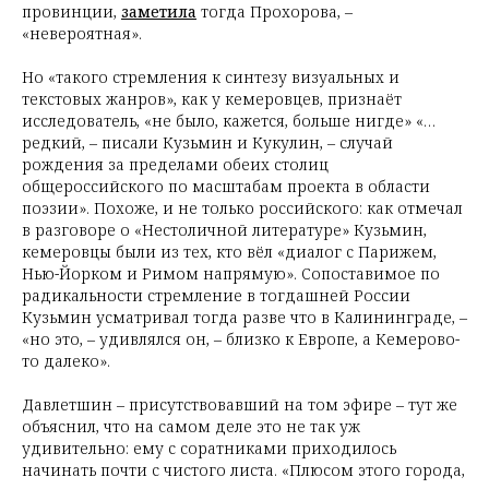
провинции,
заметила
тогда Прохорова, –
«невероятная».
Но «такого стремления к синтезу визуальных и
текстовых жанров», как у кемеровцев, признаёт
исследователь, «не было, кажется, больше нигде» «…
редкий, – писали Кузьмин и Кукулин, – случай
рождения за пределами обеих столиц
общероссийского по масштабам проекта в области
поэзии». Похоже, и не только российского: как отмечал
в разговоре о «Нестоличной литературе» Кузьмин,
кемеровцы были из тех, кто вёл «диалог с Парижем,
Нью-Йорком и Римом напрямую». Сопоставимое по
радикальности стремление в тогдашней России
Кузьмин усматривал тогда разве что в Калининграде, –
«но это, – удивлялся он, – близко к Европе, а Кемерово-
то далеко».
Давлетшин – присутствовавший на том эфире – тут же
объяснил, что на самом деле это не так уж
удивительно: ему с соратниками приходилось
начинать почти с чистого листа. «Плюсом этого города,