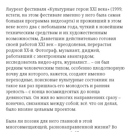
Лауреат фестиваля «Культурные герои XXI века» (1999;
кстати, на этом фестивале именно у него была самая
большая программа видеоарта) и проживший в этом
веке всего два с небольшим года, чуткий к новейшим
техническим средствам и их художественным
возможностям, Давлетшин действительно готовил
своей работой XXI век – преодолевая, перерастая
родной XX-й. Фотограф, музыкант, диджей,
работавший с электронным авангардом;
исследователь видео-арта, журналист… – он был
редким человеческим типом, особенно плодотворную
почву для которого, кажется, создают именно
переходные, поисковые культурные состояния: на
такое как раз пришлась его молодость и ранняя
зрелость – с конца восьмидесятых до конца
девяностых. Он жил во многих направлениях сразу –
конечно, связанных между собой; всё. что он делал,
было вполне цельным проектом.
Была ли поэзия для него главной в этой
многовмещающей, разнонаправленной жизни? Во