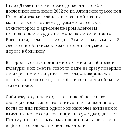
Игорь Давлетшин не дожил до весны. Погиб в
последний день зимы 2002-го на Алтайской трассе под
Новосибирском: разбился в страшной аварии на
машине вместе с двумя друзьями-коллегами:
архитектором и арт-менеджером Алексеем
Поливановым и художником Максимом Зоновым.
Ровесники, всем – за тридцать. Ехали на музыкальный
фестиваль в Алтайском крае. Давлетшин умер по
дороге в больницу.
Все трое были важнейшими людьми для сибирской
культуры, в их смерть, говорят, даже не сразу поверили.
«Эти трое не могли уйти насовсем, –
говорилось
в
одном из некрологов, – они были слишком любимы и
талантливы».
Сибирскую культуру едва – если вообще – знают в
столицах; тем важнее говорить о ней – даже теперь,
когда со дня гибели одного из наиболее активных и
влиятельных её создателей прошло уже двадцать лет.
Потому что так называемая провинциальность – это
ещё и страстная воля к центральности,