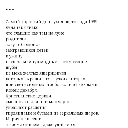
* * *
Самый короткий день уходящего года 1999
луна так близко
что слышно как там на луне
родители
зовут с балконов
заигравшихся детей
к ужину
наспех накинув модные в этом сезоне
шубы
из меха жёлтых ящериц-пчёл
которых выращивают в узких ангарах
при свете сильных стробоскопических ламп.
Конец декабря.
Христианские церкви
смешивают ладан и мандарин
украшают распятия
гирляндами и бусами из зеркальных шаров.
Мария не плачет
а время от время даже улыбается