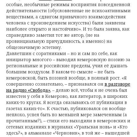
особые, необычные режимы восприятия повседневной
действительности (обусловленные не психоактивными
веществами, а сдвигом привычного взаимодействия
человека с произведением искусства) были заявлены
наиболее открыто и настойчиво». И то была заявка, как
справедливо заметил тот же автор, (не на
провинциальную причудливость, а именно) на
общезначимую эстетику.
Давлетшин с соратниками – но и сам по себе, как
инициатор многого – выводил кемеровскую поэзию за
региональные и российские пределы, учил её дышать
большим воздухом. В каком-то смысле – не быть
кемеровской, быть поэзией вообще, в полный рост. «Я
совершенно сознательно, – признавался он
в разговоре
на радио «Свобода»
, – делаю всё, чтобы я не очень был
известен у себя в Кемерово, как литератор, в широких
каких-то кругах. Я всегда оказываюсь от публикации в
газетах каких-то». К счастью, публиковался он вообще
неплохо, успел быть по меньшей мере замеченным (а
прочитанным?), – стихи его выходили в кемеровских и
сетевых изданиях в журналах «Уральская новь» и «Кто
здесь?», в альманахе «Черновик», в той же – вышедшей