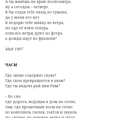
А ты живёшь на краю послезавтра,
ну а сегодня – четверг.
Я бы отдал тебе плащ из тумана,
да у меня его нет.
Я подарю тебе шляпу из ветра,
но где её взять теперь,
если все ветры дуют из фетра,
а дожди идут из фланели?
Май 1987
ЧАСЫ
Где звуки содержат слова?
Где слон превращается в хлам?
Где ты видела рай или Рим?
– Во сне,
где дорога, ведущая в дом на сосне,
там, где крошечный косм на стене:
из колёсиков, гаечек, тактов и звуков,
но, скорее, из девочек, ветра и слуха,