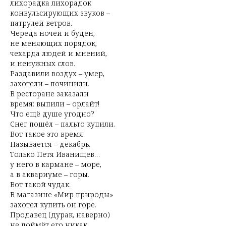
лихорадка лихорадок
конвульсирующих звуков –
патрулей ветров.
Череда ночей и буден,
не меняющих порядок,
чехарда людей и мнений,
и ненужных слов.
Раздавили воздух – умер,
захотели – починили.
В ресторане заказали
время: выпили – орлайт!
Что ещё душе угодно?
Снег пошёл – пальто купили.
Вот такое это время.
Называется – декабрь.
Только Петя Иванищев…
у него в кармане – море,
а в аквариуме – горы.
Вот такой чудак.
В магазине «Мир природы»
захотел купить он горе.
Продавец (дурак, наверно)
не поймёт его никак.