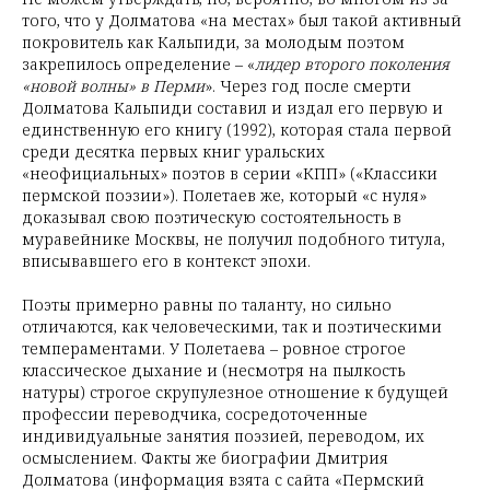
того, что у Долматова «на местах» был такой активный
покровитель как Кальпиди, за молодым поэтом
закрепилось определение – «
лидер второго поколения
«новой волны» в Перми
». Через год после смерти
Долматова Кальпиди составил и издал его первую и
единственную его книгу (1992), которая стала первой
среди десятка первых книг уральских
«неофициальных» поэтов в серии «КПП» («Классики
пермской поэзии»). Полетаев же, который «с нуля»
доказывал свою поэтическую состоятельность в
муравейнике Москвы, не получил подобного титула,
вписывавшего его в контекст эпохи.
Поэты примерно равны по таланту, но сильно
отличаются, как человеческими, так и поэтическими
темпераментами. У Полетаева – ровное строгое
классическое дыхание и (несмотря на пылкость
натуры) строгое скрупулезное отношение к будущей
профессии переводчика, сосредоточенные
индивидуальные занятия поэзией, переводом, их
осмыслением. Факты же биографии Дмитрия
Долматова (информация взята с сайта «Пермский