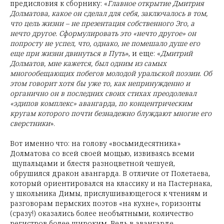
предисловия к сборнику: «
Главное открытие Дмитрия
Долматова, какое он сделал для себя, заключалось в том,
что цель жизни – не презентация собственного Эго, а
нечто другое. Сформулировать это «нечто другое» он
попросту не успел, что, однако, не помешало душе его
еще при жизни двинуться в Путь
», и еще: «
Дмитрий
Долматов, мне кажется, был одним из самых
многообещающих побегов
молодой уральской поэзии. Об
этом говорит хотя бы уже то, как непринужденно и
органично он в последних своих стихах преодолевал
«эдипов комплекс» авангарда, по концентрическим
кругам которого почти безнадежно блуждают многие его
сверстники
».
Вот именно что: на голову «восьмидесятника»
Долматова со всей своей мощью, извиваясь всеми
щупальцами и блестя разноцветной чешуей,
обрушился дракон авангарда. В отличие от Полетаева,
который ориентировался на классику и на Пастернака,
у школьника Димы, прислушивающегося к чтениям и
разговорам пермских поэтов «на кухне», горизонты
(сразу!) оказались более необъятными, количество
регистров более широким. Ведь в авангарде