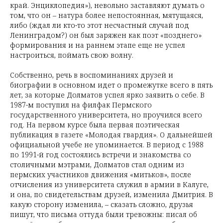
край. Энциклопедия»), невольно заставляют думать о
том, что он – натура более непостоянная, мятущаяся,
либо (ждал ли кто-то этот несчастный случай под
Ленинградом?) он был заряжен как поэт «позднего»
формирования и на раннем этапе еще не успел
настроиться, поймать свою волну.
Собственно, речь в воспоминаниях друзей и
биографии в основном идет о промежутке всего в пять
лет, за которые Долматов успел ярко заявить о себе. В
1987-м поступил на филфак Пермского
государственного университета, но проучился всего
год. На первом курсе была первая поэтическая
публикация в газете «Молодая гвардия». О дальнейшей
официальной учебе не упоминается. В период с 1988
по 1991-й год состоялись встречи и знакомства со
столичными мэтрами, Долматов стал одним из
пермских участников движения «митьков», после
отчисления из университета служил в армии в Калуге,
и она, по свидетельствам друзей, изменила Дмитрия. В
какую сторону изменила, – сказать сложно, друзья
пишут, что письма оттуда были тревожны: писал об