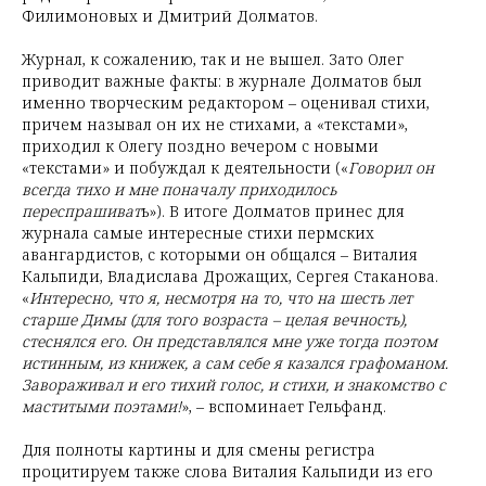
Филимоновых и Дмитрий Долматов.
Журнал, к сожалению, так и не вышел. Зато Олег
приводит важные факты: в журнале Долматов был
именно творческим редактором – оценивал стихи,
причем называл он их не стихами, а «текстами»,
приходил к Олегу поздно вечером с новыми
«текстами» и побуждал к деятельности («
Говорил он
всегда тихо и мне поначалу приходилось
переспрашиват
ь»). В итоге Долматов принес для
журнала самые интересные стихи пермских
авангардистов, с которыми он общался – Виталия
Кальпиди, Владислава Дрожащих, Сергея Стаканова.
«
Интересно, что я, несмотря на то, что на шесть лет
старше Димы (для того возраста – целая вечность),
стеснялся его. Он представлялся мне уже тогда поэтом
истинным, из книжек, а сам себе я казался графоманом.
Завораживал и его тихий голос, и стихи, и знакомство с
маститыми поэтами!
», – вспоминает Гельфанд.
Для полноты картины и для смены регистра
процитируем также слова Виталия Кальпиди из его