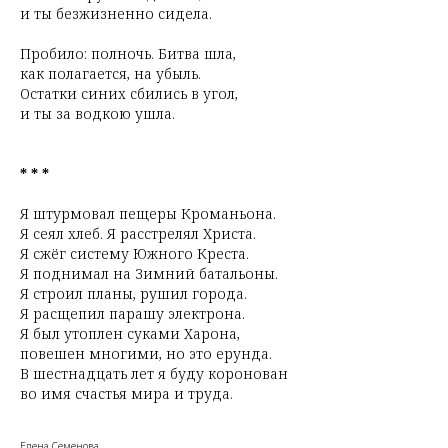
и ты безжизненно сидела.
Пробило: полночь. Битва шла,
как полагается, на убыль.
Остатки синих сбились в угол,
и ты за водкою ушла.
* * *
Я штурмовал пещеры Кроманьона.
Я сеял хлеб. Я расстрелял Христа.
Я сжёг систему Южного Креста.
Я поднимал на Зимний батальоны.
Я строил планы, рушил города.
Я расщепил парашу электрона.
Я был утоплен суками Харона,
повешен многими, но это ерунда.
В шестнадцать лет я буду коронован
во имя счастья мира и труда.
Елена Семенова