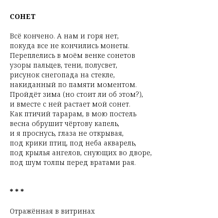
СОНЕТ
Всё кончено. А нам и горя нет,
покуда все не кончились монеты.
Переплелись в моём венке сонетов
узоры пальцев, тени, полусвет,
рисунок снегопада на стекле,
накиданный по памяти моментом.
Пройдёт зима (но стоит ли об этом?),
и вместе с ней растает мой сонет.
Как птичий тарарам, в мою постель
весна обрушит чёртову капель,
и я проснусь, глаза не открывая,
под крики птиц, под неба акварель,
под крылья ангелов, снующих во дворе,
под шум толпы перед вратами рая.
* * *
Отражённая в витринах