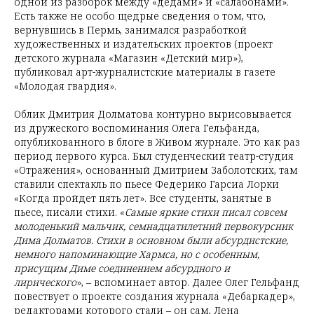
одной из разборок между «дедами» и «салабонами».
Есть также не особо щедрые сведения о том, что,
вернувшись в Пермь, занимался разработкой
художественных и издательских проектов (проект
детского журнала «Магазин «Детский мир»),
публиковал арт-журналистские материалы в газете
«Молодая гвардия».
Облик Дмитрия Долматова контурно вырисовывается
из дружеского воспоминания Олега Гельфанда,
опубликованного в блоге в Живом журнале. Это как раз
период первого курса. Был студенческий театр-студия
«Отражения», основанный Дмитрием Заболотских, там
ставили спектакль по пьесе Федерико Гарсиа Лорки
«Когда пройдет пять лет». Все студенты, занятые в
пьесе, писали стихи. «
Самые яркие стихи писал совсем
молоденький мальчик, семнадцатилетний первокурсник
Дима Долматов. Стихи в основном были абсурдистские,
немного напоминающие Хармса, но с особенным,
присущим Диме соединением абсурдного и
лирического
», – вспоминает автор. Далее Олег Гельфанд
повествует о проекте создания журнала «Дебаркадер»,
редакторами которого стали – он сам, Лена