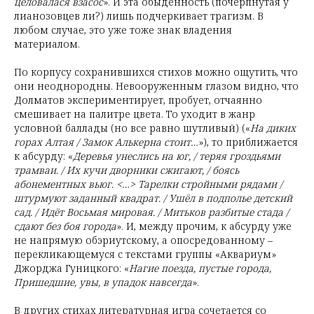
целовалася взасос
». И эта обыденность (почерпнутая у
лианозовцев ли?) лишь подчеркивает трагизм. В
любом случае, это уже тоже знак владения
материалом.
По корпусу сохранившихся стихов можно ощутить, что
они неоднородны. Невооруженным глазом видно, что
Долматов экспериментирует, пробует, отчаянно
смешивает на палитре цвета. То уходит в жанр
условной баллады (но все равно шутливый) («
На диких
горах Алтая / Замок Алькерна стоит…
»), то приближается
к абсурду: «
Деревья унеслись на юг, / теряя гроздьями
трамваи. / Их кучи дворники сжигают, / боясь
абонементных вьюг. <…> Тарелки стройными рядами /
штурмуют заданный квадрат. / Ушёл в подполье детский
сад. / Идёт Восьмая мировая. / Митьков разбитые стада /
сдают без боя города
». И, между прочим, к абсурду уже
не напрямую обэриутскому, а опосредованному –
перекликающемуся с текстами группы «Аквариум»
Джорджа Гуницкого: «
Нагие поезда, пустые города,
Пришедшие, увы, в упадок навсегда
».
В других стихах литературная игра сочетается со