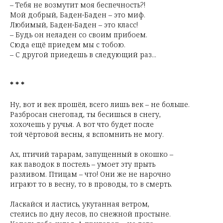
– Тебя не возмутит моя беспечность?!
Мой добрый, Баден-Баден – это миф.
Любимый, Баден-Баден – это класс!
– Будь он неладен со своим прибоем.
Сюда ещё приедем мы с тобою.
– С другой приедешь в следующий раз...
* * *
Ну, вот и век прошёл, всего лишь век – не больше.
Разбросан снегопад, ты бесишься в снегу,
хохочешь у ручья. А вот что будет после
той чёртовой весны, я вспомнить не могу.
Ах, птичий тарарам, запущенный в окошко –
как паводок в постель – умоет эту прыть
разливом. Птицам – что! Они же не нарочно
играют то в весну, то в проводы, то в смерть.
Ласкайся и ластись, укутанная ветром,
стелись по дну лесов, по снежной простыне.