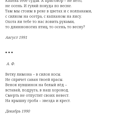
Капель тебе судья. А приговор – не лето,
не осень. И гуляй покуда по весне.
Там мы стоим в реке в цветах и с колпаками,
с силком на осетра, с капканом на лису.
Охота ли тебе то нас ловить руками,
то длинноногих птиц, то осень, то весну?
Август 1991
* * *
А. Ф
.
Ветку лимона – в силок косы.
Не спрячет саван твоей красы.
Венок кувшинок на белый лёд –
вставай, подруга, в наш хоровод.
Смерть не отпустит своих невест.
На крышку гроба – звезда и крест.
Декабрь 1990