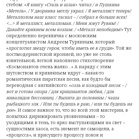
стебом: «
Я книгу «Сталь и шлак» читал / и Пушкина
«Метель». / У дворника метлу украл. / Я металлист теперь!
Металлолом наш класс таскал – / собрал я больше всех!
<…> Я металлист, металломан. / Меня зовут Рувим! /
Давайте крикнем всем козлам: / «Металл непобедим!»
Тут
определенно перекличка с московским
концептуалистом Андреем Туркиным, который
«
проглотил звезду героя, чтобы иметь ее в груди
». Той же
постмодернистской иронией, но уже не столь
язвительной, легкой наполнено стихотворение
«Космонавтов очень жалко…» А наряду с этим
шутовством и кривляньем вдруг – какая-то
романтическая пиратская песня, как будто бы
переводная с английского: «
соль и холодный песок – /
вот и готова опора / для кришнаитов любви, / для
инвалидов бессонниц. / Выпита до половины / чаша
рыбацкого эля. / Или ты будешь в раю, / или ты будешь на
рее
». И самое важное то, что во всей этой мистерии, в
попытках дирижировать уловленными – то
уходящими в тень, то ярко выступающими на свет –
сущностями хаоса, есть элемент не самоцели, а
«процесса», и присущего процессу покоя и