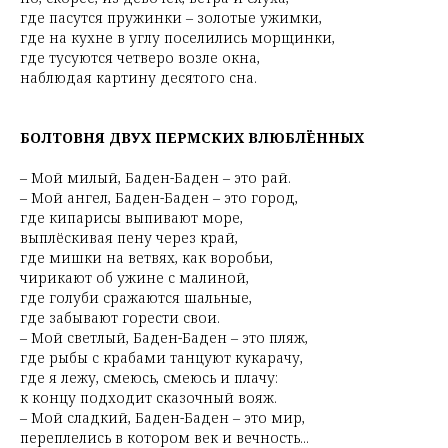
где пасутся пружинки – золотые ужимки,
где на кухне в углу поселились морщинки,
где тусуются четверо возле окна,
наблюдая картину десятого сна.
БОЛТОВНЯ ДВУХ ПЕРМСКИХ ВЛЮБЛЁННЫХ
– Мой милый, Баден-Баден – это рай.
– Мой ангел, Баден-Баден – это город,
где кипарисы выпивают море,
выплёскивая пену через край,
где мишки на ветвях, как воробьи,
чирикают об ужине с малиной,
где голуби сражаются шальные,
где забывают горести свои.
– Мой светлый, Баден-Баден – это пляж,
где рыбы с крабами танцуют кукарачу,
где я лежу, смеюсь, смеюсь и плачу:
к концу подходит сказочный вояж.
– Мой сладкий, Баден-Баден – это мир,
переплелись в котором век и вечность...