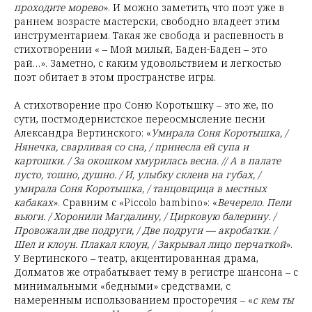
проходите морево
». И можно заметить, что поэт уже в
раннем возрасте мастерски, свободно владеет этим
инструментарием. Такая же свобода и распевность в
стихотворении « – Мой милый, Баден-Баден – это
рай…». Заметно, с каким удовольствием и легкостью
поэт обитает в этом пространстве игры.
А стихотворение про Соню Коротышку – это же, по
сути, постмодернистское переосмысление песни
Александра Вертинского: «
Умирала Соня Коротышка, /
Нянечка, сварливая со сна, / принесла ей супа и
картошки. / За окошком хмурилась весна. // А в палате
пусто, тошно, душно. / И, улыбку склеив на губах, /
умирала Соня Коротышка, / танцовщица в местных
кабаках
». Сравним с «Piccolo bambino»: «
Вечерело. Пели
вьюги. / Хоронили Магдалину, / Цирковую балерину. /
Провожали две подруги, / Две подруги — акробатки. /
Шел и клоун. Плакал клоун, / Закрывал лицо перчаткой
».
У Вертинского – театр, акцентированная драма,
Долматов же отрабатывает тему в регистре шансона – с
минимальными «бедными» средствами, с
намеренным использованием просторечия – «
с кем ты