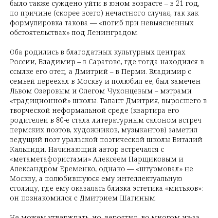
было также суждено уйти в юном возрасте – в 21 год,
по причине (скорее всего) нечастного случая, так как
формулировка такова — «погиб при невыясненных
обстоятельствах» под Ленинградом.
Оба родились в благодатных культурных центрах
России, Владимир – в Саратове, где тогда находился в
ссылке его отец, а Дмитрий – в Перми. Владимир с
семьей переехал в Москву и полюбил ее, был замечен
Львом Озеровым и Олегом Чухонцевым – мэтрами
«традиционной» школы. Талант Дмитрия, выросшего в
творческой неформальной среде (квартира его
родителей в 80-е стала литературным салоном встреч
пермских поэтов, художников, музыкантов) заметил
ведущий поэт уральской поэтической школы Виталий
Кальпиди. Начинающий автор встречался с
«метаметафористами» Алексеем Парщиковым и
Александром Еременко, однако — «штурмовал» не
Москву, а полюбившуюся ему интеллектуальную
столицу, где ему оказалась близка эстетика «митьков»:
он познакомился с Дмитрием Шагиным.
Не можем утверждать, но, вероятно, во многом из-за