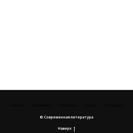
Новости
Колумнисты
Интервью
Статьи
Об издании
© Современная литература
Наверх