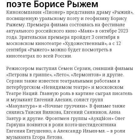
поэте Борисе Рыжем
Кинокомпания «Пионер» представила драму «Рыжий»,
посвященную уральскому поэту и геофизику Борису
Рыжему. Премьера фильма состоялась на фестивале
актуального российского кино «Маяк» в октябре 2023
года. Зрительская премьера пройдет 3 сентября в
московском кинотеатре «Художественный», а с 12
сентября «Рыжего» можно будет посмотреть в
кинотеатрах по всей России.
Режиссером выступил Семен Серзин, снявший фильмы
«Петровы в гриппе», «Лето», «Лермонтов» и другие.
Серзин также известен театральными работами в
петербургском «Невидимом театре» и московском
Театре Наций. Главную роль в картине сыграл писатель
и музыкант Евгений Алехин, солист групп
«Макулатура» и «Ночные грузчики». В фильме также
снялись Таисия Вилкова, Евгений Санников, Анна
Завтур и другие. Фронтмен группы «АукцЫон» Олег
Гаркуша появится в роли поэта-шестидесятника
Евгения Евтушенко, а Александр Ильин-мл. – в роли
музыканта Егора Летова.