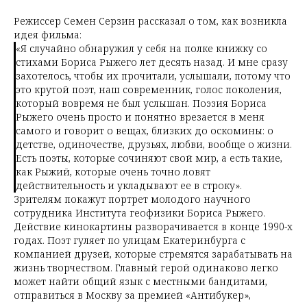
Режиссер Семен Серзин рассказал о том, как возникла
идея фильма:
«Я случайно обнаружил у себя на полке книжку со
стихами Бориса Рыжего лет десять назад. И мне сразу
захотелось, чтобы их прочитали, услышали, потому что
это крутой поэт, наш современник, голос поколения,
который вовремя не был услышан. Поэзия Бориса
Рыжего очень просто и понятно врезается в меня
самого и говорит о вещах, близких до оскомины: о
детстве, одиночестве, друзьях, любви, вообще о жизни.
Есть поэты, которые сочиняют свой мир, а есть такие,
как Рыжий, которые очень точно ловят
действительность и укладывают ее в строку».
Зрителям покажут портрет молодого научного
сотрудника Института геофизики Бориса Рыжего.
Действие кинокартины разворачивается в конце 1990-х
годах. Поэт гуляет по улицам Екатеринбурга с
компанией друзей, которые стремятся зарабатывать на
жизнь творчеством. Главный герой одинаково легко
может найти общий язык с местными бандитами,
отправиться в Москву за премией «Антибукер»,