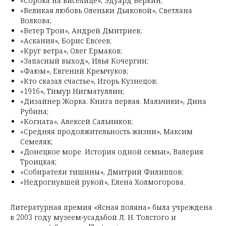
«Сорока на виселице», Эдуард Веркин;
«Великая любовь Оленьки Дьяковой», Светлана
Волкова;
«Ветер Трои», Андрей Дмитриев;
«Аскания», Борис Евсеев;
«Круг ветра», Олег Ермаков;
«Запасный выход», Илья Кочергин;
«Фаюм», Евгений Кремчуков;
«Кто сказал счастье», Игорь Кузнецов;
«1916», Тимур Нигматуллин;
«Дизайнер Жорка. Книга первая. Мальчики», Дина
Рубина;
«Когната», Алексей Сальников;
«Средняя продолжительность жизни», Максим
Семеляк;
«Донецкое море. История одной семьи», Валерия
Троицкая;
«Собиратели тишины», Дмитрий Филиппов;
«Недрогнувшей рукой», Елена Холмогорова.
Литературная премия «Ясная поляна» была учреждена
в 2003 году музеем-усадьбой Л. Н. Толстого и