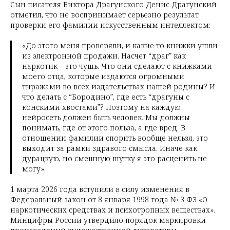
Сын писателя Виктора Драгунского Денис Драгунский
отметил, что не воспринимает серьезно результат
проверки его фамилии искусственным интеллектом:
«До этого меня проверяли, и какие-то книжки ушли
из электронной продажи. Насчет “драг” как
наркотик – это чушь. Что они сделают с книжками
моего отца, которые издаются огромными
тиражами во всех издательствах нашей родины? И
что делать с “Бородино”, где есть “драгуны с
конскими хвостами”? Поэтому на каждую
нейросеть должен быть человек. Мы должны
понимать, где от этого польза, а где вред. В
отношении фамилии спорить вообще нельзя, это
выходит за рамки здравого смысла. Иначе как
дурацкую, но смешную шутку я это расценить не
могу».
1 марта 2026 года вступили в силу изменения в
Федеральный закон от 8 января 1998 года № 3-ФЗ «О
наркотических средствах и психотропных веществах».
Минцифры России утвердило порядок маркировки