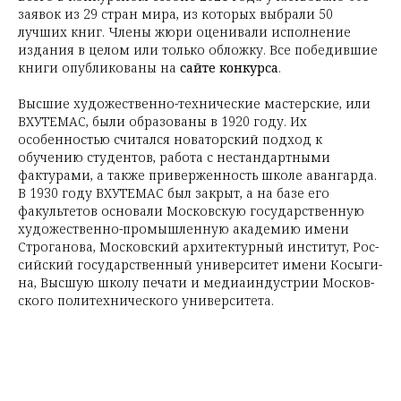
заявок из 29 стран мира, из которых выбрали 50
лучших книг. Члены жюри оценивали исполнение
издания в целом или только обложку. Все победившие
книги опубликованы на
сайте конкурса
.
Высшие художественно-технические мастерские, или
ВХУТЕМАС, были образованы в 1920 году. Их
особенностью считался новаторский подход к
обучению студентов, работа с нестандартными
фактурами, а также приверженность школе авангарда.
В 1930 году ВХУТЕМАС был закрыт, а на базе его
факультетов основали Мос­ков­скую го­су­дар­ствен­ную
ху­до­же­ствен­но-про­мыш­лен­ную ака­де­мию име­ни
Стро­га­но­ва, Мос­ков­ский ар­хи­тек­тур­ный ин­сти­тут, Рос­
сий­ский го­су­дар­ствен­ный уни­вер­си­тет име­ни Ко­сы­ги­
на, Выс­шую шко­лу пе­ча­ти и ме­ди­а­ин­ду­стрии Мос­ков­
ско­го по­ли­тех­ни­че­ско­го уни­вер­си­те­та.