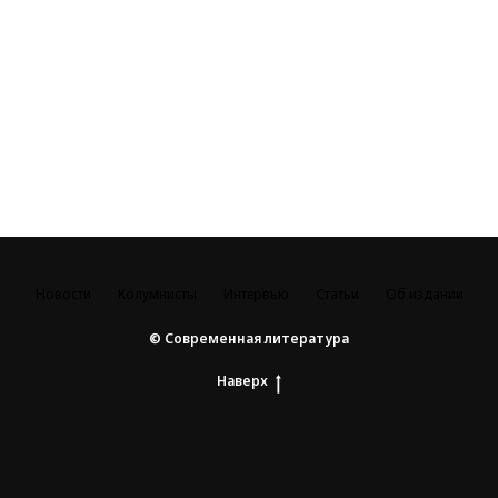
Новости
Колумнисты
Интервью
Статьи
Об издании
© Современная литература
Наверх