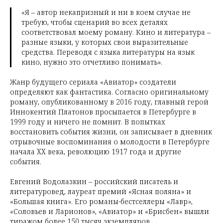
«Я – автор некапризный и ни в коем случае не
требую, чтобы сценарий во всех деталях
соответствовал моему роману. Кино и литература –
разные языки, у которых свои выразительные
средства. Переводя с языка литературы на язык
кино, нужно это отчетливо понимать».
Жанр будущего сериала «Авиатор» создатели
определяют как фантастика. Согласно оригинальному
роману, опубликованному в 2016 году, главный герой
Иннокентий Платонов просыпается в Петербурге в
1999 году и ничего не помнит. В попытках
восстановить события жизни, он записывает в дневник
отрывочные воспоминания о молодости в Петербурге
начала XX века, революцию 1917 года и другие
события.
Евгений Водолазкин – российский писатель и
литературовед, лауреат премий «Ясная поляна» и
«Большая книга». Его романы-бестселлеры «Лавр»,
«Соловьев и Ларионов», «Авиатор» и «Брисбен» вышли
тиражом более 150 тысяч экземпляров.