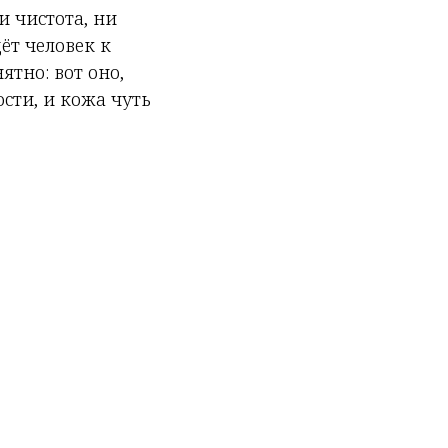
и чистота, ни
ёт человек к
ятно: вот оно,
ости, и кожа чуть