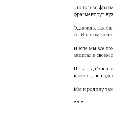
Это только фрагм
фрагмент тут нуж
Однажды так оши
то. И потом не то.
И ещё мы все по
записал в своем 
Не та ты, Сонечк
кажется, не подел
Мы и родину так 
* * *