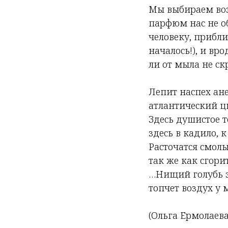
Мы выбираем возл
парфюм нас не о
человеку, приблиз
началось!), и вр
ли от мыла не скр
Лепит наспех ан
атлантический ц
Здесь душистое т
здесь в кадило, 
Расточатся смол
так же как сгори
…Нищий голубь за
топчет воздух у 
(Ольга Ермолаева