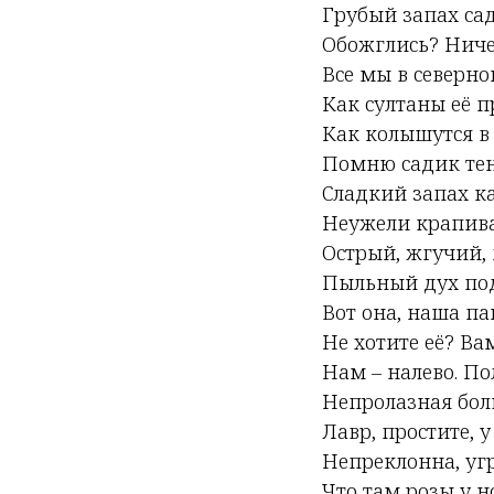
Грубый запах са
Обожглись? Ниче
Все мы в северн
Как султаны её 
Как колышутся в
Помню садик тен
Сладкий запах ка
Неужели крапива
Острый, жгучий, 
Пыльный дух под
Вот она, наша па
Не хотите её? Ва
Нам – налево. По
Непролазная боль
Лавр, простите, у
Непреклонна, уг
Что там розы у н