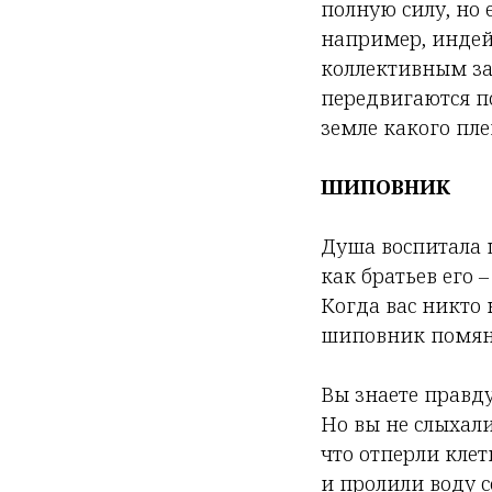
полную силу, но 
например, индей
коллективным за
передвигаются по
земле какого пле
ШИПОВНИК
Душа воспитала
как братьев его –
Когда вас никто 
шиповник помян
Вы знаете правду
Но вы не слыхали
что отперли кле
и пролили воду с