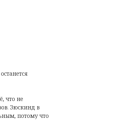
 останется
ё, что не
вов. Зюскинд в
ьным, потому что