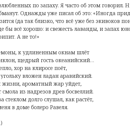
юбленных по запаху. Я часто об этом говорил. Н
бманут. Однажды уже писал об это: «Иногда прид
ится (да так близко, что всё уже без экивоков пон
оде бы всё хорошо: и свежесть лаванды, и запах юн
ипит. А не то!»
емоны, к удлиненным окнам шлёт
иклон, щедрый гость океанийский…
епло, хор на клиросе поёт,
к угольку вложен ладан аравийский.
ы жизни, ароматный жар уйдет,
т смола из надрезов древ босвеллий.
 стеклом долго слушал, как растёт,
меня в доме болеро Равеля.
)