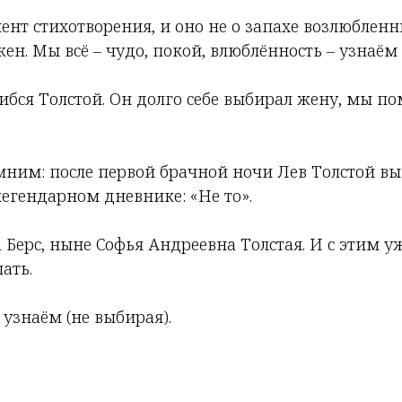
ент стихотворения, и оно не о запахе возлюбленн
ен. Мы всё – чудо, покой, влюблённость – узнаём 
бся Толстой. Он долго себе выбирал жену, мы по
мним: после первой брачной ночи Лев Толстой в
легендарном дневнике: «Не то».
а Берс, ныне Софья Андреевна Толстая. И с этим у
ать.
узнаём (не выбирая).