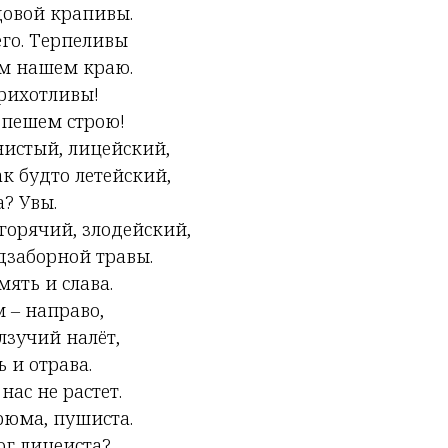
довой крапивы.
го. Терпеливы
ом нашем краю.
прихотливы!
 пешем строю!
истый, лицейский,
к будто летейский,
? Увы.
горячий, злодейский,
заборной травы.
мять и слава.
м – направо,
лзучий налёт,
 и отрава.
 нас не растет.
рюма, пушиста.
ог лицеиста?