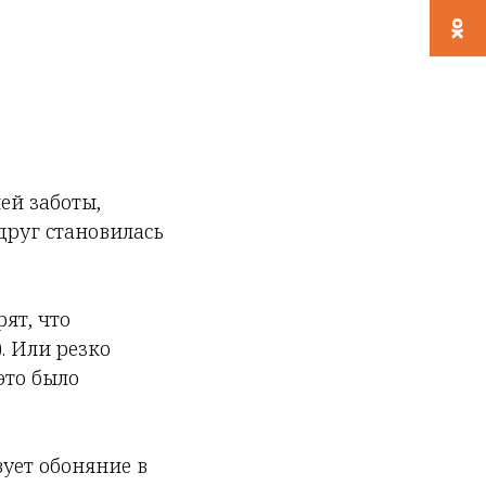
ей заботы,
друг становилась
ят, что
. Или резко
это было
вует обоняние в