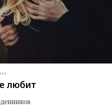
ЗИЯ
е любит
денников