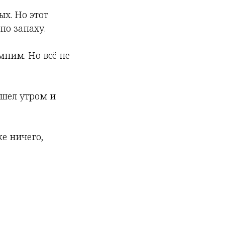
ых. Но этот
по запаху.
мним. Но всё не
ышел утром и
же ничего,