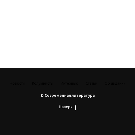
Новости
Колумнисты
Интервью
Статьи
Об издании
© Современная литература
Наверх