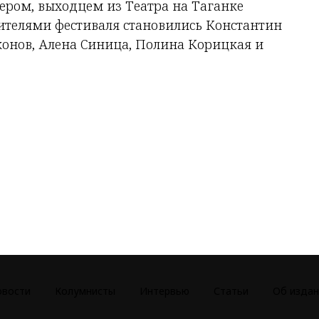
тером, выходцем из Театра на Таганке
ителями фестиваля становились Константин
конов, Алена Синица, Полина Корицкая и
овости
Колумнисты
Интервью
Статьи
Об издан