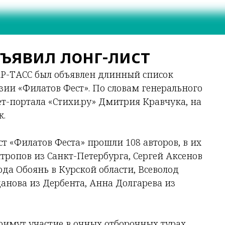
ъявил лонг-лист
АР-ТАСС был объявлен длинный список
зии «Филатов Фест». По словам генерального
т-портала «Стихи.ру» Дмитрия Кравчука, на
к.
ист «Филатов Феста» прошли 108 авторов, в их
тропов из Санкт-Петербурга, Сергей Аксенов
да Обоянь в Курской области, Всеволод
анова из Дербента, Анна Долгарева из
римут участие в очных отборочных турах