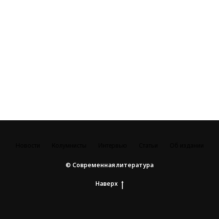
Новости
Колумнисты
Интервью
Статьи
Об издании
© Современная литература
Наверх