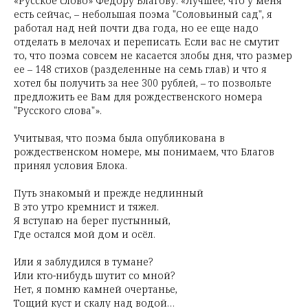
«Русское слово» Федору Благову: «Лучшее, что у меня
есть сейчас, – небольшая поэма "Соловьиный сад", я
работал над ней почти два года, но ее еще надо
отделать в мелочах и переписать. Если вас не смутит
то, что поэма совсем не касается злобы дня, что размер
ее – 148 стихов (разделенные на семь глав) и что я
хотел бы получить за нее 300 рублей, – то позвольте
предложить ее Вам для рождественского номера
"Русского слова"».
Учитывая, что поэма была опубликована в
рождественском номере, мы понимаем, что Благов
принял условия Блока.
Путь знакомый и прежде недлинный
В это утро кремнист и тяжел.
Я вступаю на берег пустынный,
Где остался мой дом и осёл.
Или я заблудился в тумане?
Или кто-нибудь шутит со мной?
Нет, я помню камней очертанье,
Тощий куст и скалу над водой…