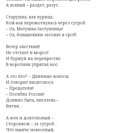
А всякий – раздет, разут…
Старушка, как курица,
Кой-как перемотнулась через сугроб.
– Ох, Матушка-Заступница!
– Ох, большевики загонят в гроб!
Ветер хлесткий!
Не отстает и мороз!
И буржуй на перекрестке
В воротник упрятал нос.
А это кто? – Длинные волосы
И говорит вполголоса:
– Предатели!
– Погибла Россия!
Должно быть, писатель –
Вития…
А вон и долгополый –
Сторонкой – за сугроб…
Что́ нынче невеселый,