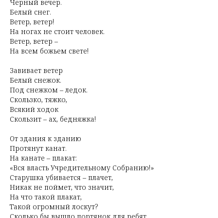
Черный вечер.
Белый снег.
Ветер, ветер!
На ногах не стоит человек.
Ветер, ветер –
На всем божьем свете!
Завивает ветер
Белый снежок.
Под снежком – ледок.
Скользко, тяжко,
Всякий ходок
Скользит – ах, бедняжка!
От здания к зданию
Протянут канат.
На канате – плакат:
«Вся власть Учредительному Собранию!»
Старушка убивается – плачет,
Никак не поймет, что значит,
На что такой плакат,
Такой огромный лоскут?
Сколько бы вышло портянок для ребят,