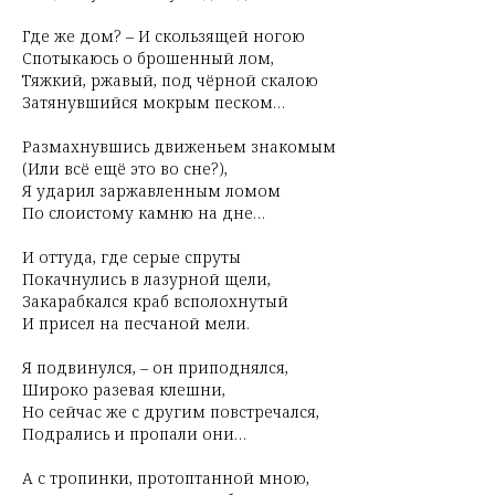
Где же дом? – И скользящей ногою
Спотыкаюсь о брошенный лом,
Тяжкий, ржавый, под чёрной скалою
Затянувшийся мокрым песком…
Размахнувшись движеньем знакомым
(Или всё ещё это во сне?),
Я ударил заржавленным ломом
По слоистому камню на дне…
И оттуда, где серые спруты
Покачнулись в лазурной щели,
Закарабкался краб всполохнутый
И присел на песчаной мели.
Я подвинулся, – он приподнялся,
Широко разевая клешни,
Но сейчас же с другим повстречался,
Подрались и пропали они…
А с тропинки, протоптанной мною,