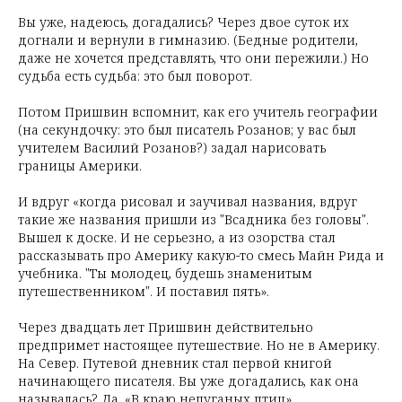
Вы уже, надеюсь, догадались? Через двое суток их
догнали и вернули в гимназию. (Бедные родители,
даже не хочется представлять, что они пережили.) Но
судьба есть судьба: это был поворот.
Потом Пришвин вспомнит, как его учитель географии
(на секундочку: это был писатель Розанов; у вас был
учителем Василий Розанов?) задал нарисовать
границы Америки.
И вдруг «когда рисовал и заучивал названия, вдруг
такие же названия пришли из "Всадника без головы".
Вышел к доске. И не серьезно, а из озорства стал
рассказывать про Америку какую-то смесь Майн Рида и
учебника. "Ты молодец, будешь знаменитым
путешественником". И поставил пять».
Через двадцать лет Пришвин действительно
предпримет настоящее путешествие. Но не в Америку.
На Север. Путевой дневник стал первой книгой
начинающего писателя. Вы уже догадались, как она
называлась? Да. «В краю непуганых птиц».