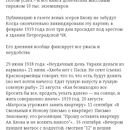
Потом успех – и вот книга допечатана массовым
тиражом 10 тыс. экземпляров.
Публикацию в газете левых эсеров Блоку не забудут.
Когда окончательно ликвидировали эту партию, в
феврале 1919 года поэт три дня просидит под арестом
в здании Петроградской ЧК.
Его дневник вообще фиксирует все ужасы и
неудобства:
29 июня 1918 года: «Неудачный день. Украли деньги из
кармана». 21 июля: «Хлеба нет с Пасхи. Не сеют (съели).
Красноармейцы говорят, что то, что есть, будут делить
(но нет почти ничего). Едят тухлую капусту и тухлую
соленую рыбу». 21 августа: «Как безвыходно все.
Бросить бы все, продать, уехать далеко — на солнце, и
жить совершенно иначе». 1919 год. 20 августа:
«Матросы угрожают занять квартиру». 15 сентября: «В
Смольный к Ионову (письмо о квартире). Письмо
Зиновьеву; его резолюция: "Прошу оставить квартиру
Ал. Блока и не вселять никого"»... 16 сентября: «Вечером
пришел матрос с подругой, смотрел "12" и решил