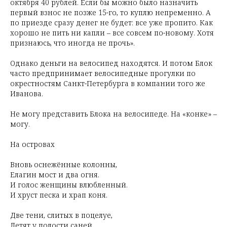
октября 40 рублей. Если бы можно было назначить
первый взнос не позже 15-го, то куплю непременно. А
по приезде сразу денег не будет: все уже пропито. Как
хорошо не пить ни капли – все совсем по-новому. Хотя
признаюсь, что иногда не прочь».
Однако деньги на велосипед находятся. И потом Блок
часто предпринимает велосипедные прогулки по
окрестностям Санкт-Петербурга в компании того же
Иванова.
Не могу представить Блока на велосипеде. На «конке» –
могу.
На островах
Вновь оснежённые колонны,
Елагин мост и два огня.
И голос женщины влюбленный.
И хруст песка и храп коня.
Две тени, слитых в поцелуе,
Летят у полости саней.