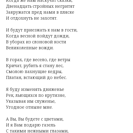
Когда же нам наскучат сказки,
Двенадцать стройных негритят
Закружатся пред нами в пляске
И отдохнуть не захотят.
И будут приезжать к нам в гости,
Когда весной пойдут дожди,
В уборах из слоновой кости
Великолепные вожди.
В горах, где весело, где ветры
Кричат, рубить я стану лес,
Смолою пахнущие кедры,
Платан, встающий до небес.
Я буду изменять движенье
Рек, льющихся по крутизне,
Указывая им служенье,
Угодное отныне мне.
А Вы, Вы будете с цветами,
И я Вам подарю газель
С такими нежными глазами,