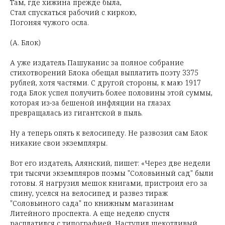
Там, где хижина прежде была,
Стал спускаться рабочий с киркою,
Погоняя чужого осла.
(А. Блок)
А уже издатель Пашуканис за полное собрание
стихотворений Блока обещал выплатить поэту 3375
рублей, хотя частями. С другой стороны, к маю 1917
года Блок успел получить более половины этой суммы,
которая из-за бешеной инфляции на глазах
превращалась из гигантской в пыль.
Ну а теперь опять к велосипеду. Не развозил сам Блок
никакие свои экземпляры.
Вот его издатель, Алянский, пишет: «Через две недели
три тысячи экземпляров поэмы "Соловьиный сад" были
готовы. Я нагрузил мешок книгами, пристроил его за
спину, уселся на велосипед и развез тираж
"Соловьиного сада" по книжным магазинам
Литейного проспекта. А еще неделю спустя
расплатился с типографией. Наступил щекотливый