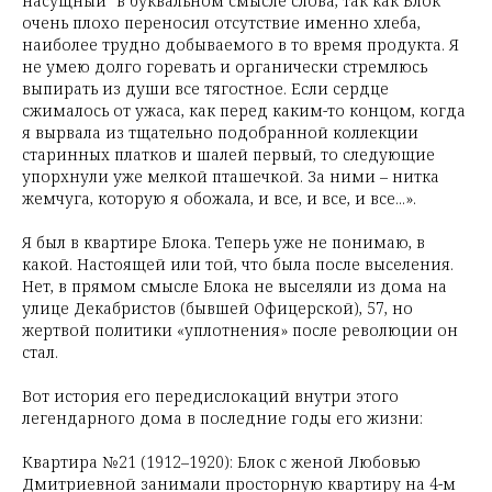
насущный" в буквальном смысле слова, так как Блок
очень плохо переносил отсутствие именно хлеба,
наиболее трудно добываемого в то время продукта. Я
не умею долго горевать и органически стремлюсь
выпирать из души все тягостное. Если сердце
сжималось от ужаса, как перед каким-то концом, когда
я вырвала из тщательно подобранной коллекции
старинных платков и шалей первый, то следующие
упорхнули уже мелкой пташечкой. За ними – нитка
жемчуга, которую я обожала, и все, и все, и все...».
Я был в квартире Блока. Теперь уже не понимаю, в
какой. Настоящей или той, что была после выселения.
Нет, в прямом смысле Блока не выселяли из дома на
улице Декабристов (бывшей Офицерской), 57, но
жертвой политики «уплотнения» после революции он
стал.
Вот история его передислокаций внутри этого
легендарного дома в последние годы его жизни:
Квартира №21 (1912–1920): Блок с женой Любовью
Дмитриевной занимали просторную квартиру на 4-м