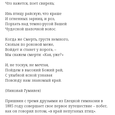
Что кажется, поет свирель;
Иль птицу райскую, что краше
И огненных зарниц, и роз,
Порхать над темно-русой Вашей
Чудесной шапочкой волос.
Когда же Смерть, грустя немного,
Скользя по роковой меже,
Войдет и станет у порога, –
Мы скажем смерти: «Как, уже?»
И, не тоскуя, не мечтая,
Пойдем в высокий Божий рай,
С улыбкой ясной узнавая
Повсюду нам знакомый край.
(Николай Гумилев)
Пришвин с тремя друзьями из Елецкой гимназии в
1885 году совершает свое первое путешествие – побег,
как он говорил потом, «в край непуганых птиц».