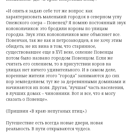
«И опять я задаю себе тот же вопрос: как
характеризовать маленький городок в северном углу
Онежского озера – Повенец? Я помню постоянный звук
колокольчиков: это бродили коровы по улицам
городка. Звук этих колокольчиков мне объясняет все.
Повенчан, так же как и петрозаводцев, я не хочу этим
обидеть; не их вина в том, что старинное,
существовавшее еще в XVI веке, селение Повенцы
потом было названо городом Повенцом. Если же
считать его селением, то в присутствии коров на
улицах нет ничего удивительного. И в самом деле,
коренные жители этого "города" занимаются до сих
пор земледелием; тут же за деревянными домиками и
начинаются их поля. Другая, "лучшая" часть населения,
в лучших домах – чиновники. Вот и все, что я могу
сказать о Повенце».
(Пришвин «В краю непуганых птиц».)
Путешествие есть всегда новые двери, новая
реальность. В пути открываются чудеса.