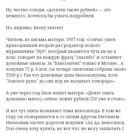
Ну, честно говоря, «десятки тысяч рублей» — это
немного. Хотелось бы узнать подробней.
Но, видимо, Блоку хватает.
Читаем, из письма матери, 1907 год: «Сейчас ушел
приходивший второй раз редактор нового
журнальчика "Луч", который кланяется чуть ли не в
пояс, говорит на каждую фразу "спасибо" и оставляет
денежные авансы. За "Балаганчик" только в Москве... я
получил 72 р. 6 коп. (за четыре спектакля собрали около
5500 р.). Так что денежные дела благополучны, хотя
"Золотое руно" до сих пор не посылает гонорара».
А уже через год Блок пишет матери: «Денег опять
довольно много, сейчас лежит рублей 250 уже в столе».
И вот тут опять возникает тема велосипеда. В том же
году он сговаривается я со своим другом Евгением
Ивановым насчет дорогой покупки: «Ах да, велосипед
Dux очень хочу купить, но вот что: не могу заплатить 1