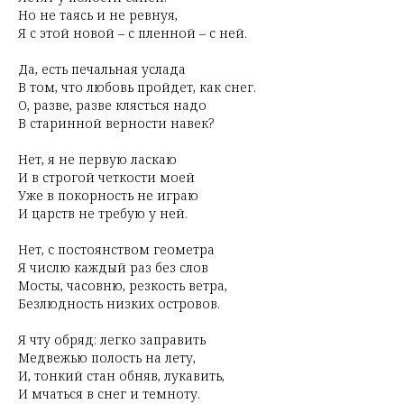
Но не таясь и не ревнуя,
Я с этой новой – с пленной – с ней.
Да, есть печальная услада
В том, что любовь пройдет, как снег.
О, разве, разве клясться надо
В старинной верности навек?
Нет, я не первую ласкаю
И в строгой четкости моей
Уже в покорность не играю
И царств не требую у ней.
Нет, с постоянством геометра
Я числю каждый раз без слов
Мосты, часовню, резкость ветра,
Безлюдность низких островов.
Я чту обряд: легко заправить
Медвежью полость на лету,
И, тонкий стан обняв, лукавить,
И мчаться в снег и темноту.