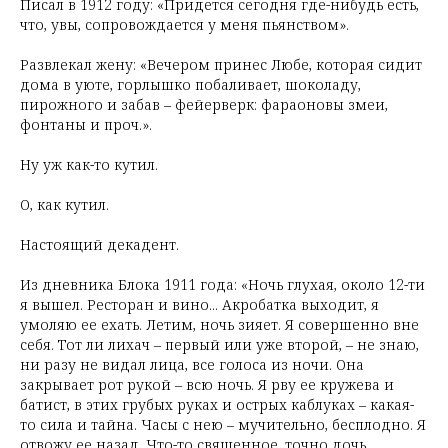
Писал в 1912 году: «Придется сегодня где-нибудь есть,
что, увы, сопровождается у меня пьянством».
Развлекал жену: «Вечером принес Любе, которая сидит
дома в уюте, горлышко побаливает, шоколаду,
пирожного и забав – фейерверк: фараоновы змеи,
фонтаны и проч.».
Ну уж как-то кутил.
О, как кутил.
Настоящий декадент.
Из дневника Блока 1911 года: «Ночь глухая, около 12-ти
я вышел. Ресторан и вино... Акробатка выходит, я
умоляю ее ехать. Летим, ночь зияет. Я совершенно вне
себя. Тот ли лихач – первый или уже второй, – не знаю,
ни разу не видал лица, все голоса из ночи. Она
закрывает рот рукой – всю ночь. Я рву ее кружева и
батист, в этих грубых руках и острых каблуках – какая-
то сила и тайна. Часы с нею – мучительно, бесплодно. Я
отвожу ее назад. Что-то священное, точно дочь,