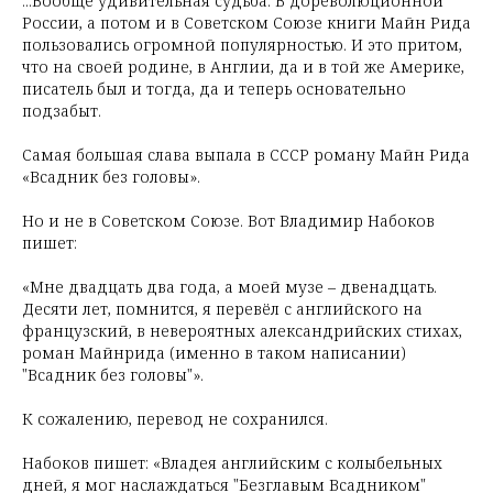
...Вообще удивительная судьба. В дореволюционной
России, а потом и в Советском Союзе книги Майн Рида
пользовались огромной популярностью. И это притом,
что на своей родине, в Англии, да и в той же Америке,
писатель был и тогда, да и теперь основательно
подзабыт.
Самая большая слава выпала в СССР роману Майн Рида
«Всадник без головы».
Но и не в Советском Союзе. Вот Владимир Набоков
пишет:
«Мне двадцать два года, а моей музе – двенадцать.
Десяти лет, помнится, я перевёл с английского на
французский, в невероятных александрийских стихах,
роман Майнрида (именно в таком написании)
"Всадник без головы"».
К сожалению, перевод не сохранился.
Набоков пишет: «Владея английским с колыбельных
дней, я мог наслаждаться "Безглавым Всадником"