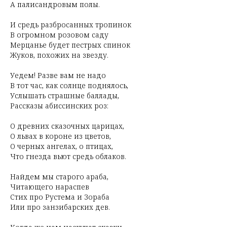
А палисандровым полы.
И средь разбросанных тропинок
В огромном розовом саду
Мерцанье будет пестрых спинок
Жуков, похожих на звезду.
Уедем! Разве вам не надо
В тот час, как солнце поднялось,
Услышать страшные баллады,
Рассказы абиссинских роз:
О древних сказочных царицах,
О львах в короне из цветов,
О черных ангелах, о птицах,
Что гнезда вьют средь облаков.
Найдем мы старого араба,
Читающего нараспев
Стих про Рустема и Зораба
Или про занзибарских дев.