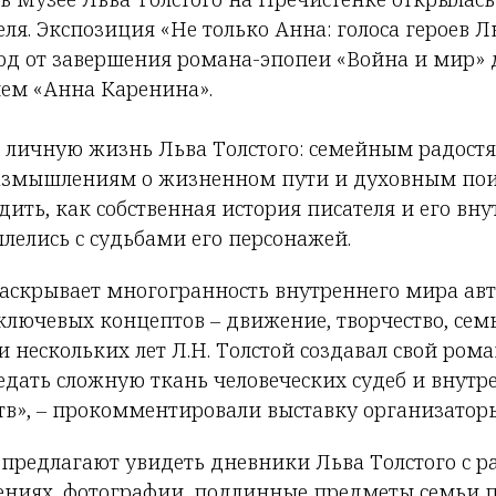
еля. Экспозиция «Не только Анна: голоса героев Л
од от завершения романа-эпопеи «Война и мир» 
ем «Анна Каренина».
 личную жизнь Льва Толстого: семейным радостя
 размышлениям о жизненном пути и духовным пои
дить, как собственная история писателя и его вн
лелись с судьбами его персонажей.
аскрывает многогранность внутреннего мира авто
ключевых концептов – движение, творчество, семь
 нескольких лет Л.Н. Толстой создавал свой рома
едать сложную ткань человеческих судеб и внутр
тв», – прокомментировали выставку организатор
 предлагают увидеть дневники Льва Толстого с
ниях, фотографии, подлинные предметы семьи п