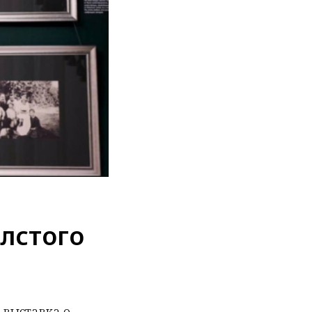
олстого
 выставка о