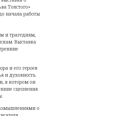
ьва Толстого»
до начала работы
м и трагедиям,
скам. Выставка
утренние
ра и его героев
я и духовность.
н, в котором он
енние сцепления
ы.
 размышлениями о
исателя,