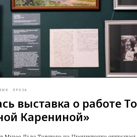
ЗИЯ
ПРОЗА
сь выставка о работе Т
ной Карениной»
в Музее Льва Толстого на Пречистенке открылась