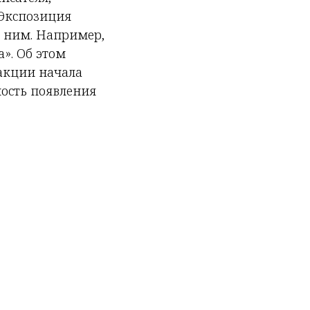
 Экспозиция
д ним. Например,
». Об этом
дакции начала
ность появления