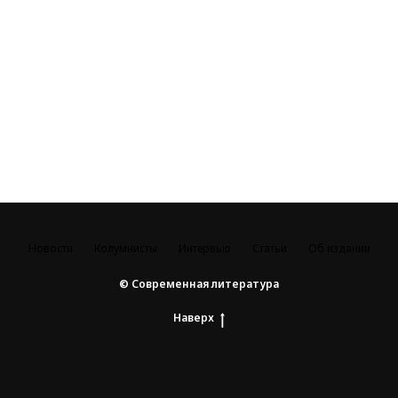
Новости
Колумнисты
Интервью
Статьи
Об издании
© Современная литература
Наверх