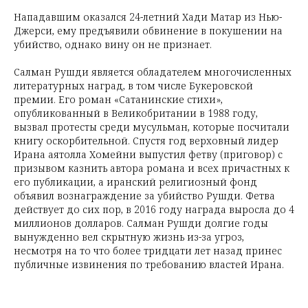
Нападавшим оказался 24-летний Хади Матар из Нью-
Джерси, ему предъявили обвинение в покушении на
убийство, однако вину он не признает.
Салман Рушди является обладателем многочисленных
литературных наград, в том числе Букеровской
премии. Его роман «Сатанинские стихи»,
опубликованный в Великобритании в 1988 году,
вызвал протесты среди мусульман, которые посчитали
книгу оскорбительной. Спустя год верховный лидер
Ирана аятолла Хомейни выпустил фетву (приговор) с
призывом казнить автора романа и всех причастных к
его публикации, а иранский религиозный фонд
объявил вознаграждение за убийство Рушди. Фетва
действует до сих пор, в 2016 году награда выросла до 4
миллионов долларов. Салман Рушди долгие годы
вынужденно вел скрытную жизнь из-за угроз,
несмотря на то что более тридцати лет назад принес
публичные извинения по требованию властей Ирана.