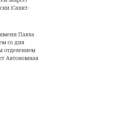
сии (Санкт-
 имени Павла
ем со дня
м отделением
ает Автономная