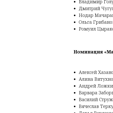
Владимир Голуб
Дмитрий Чугун
Нодар Мачараш
Ольга Грибано
Ромуил Цыракс
Номинация «Ма
Алексей Хазанс
Алина Витухно
Андрей Ложкин
Варвара Заборц
Василий Струж
Вячеслав Терку
Дарья Верясова