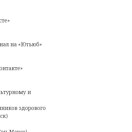
сте»
анал на «Ютьюб»
контакте»
льтурному и
нников здорового
ск)
Сен-Марсе)