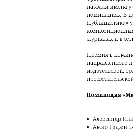
назвали имена уч
номинациях. В но
Публицистика» у
композиционных 
журналах и в сет
Премия в номина
направленного н
издательской, о
просветительской
Номинация «Ма
Александр Или
Амир Гаджи (К