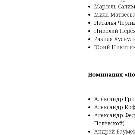
Марсель Салим
Мила Матвеева
Наталья Черны
Николай Перея
Разиля Хуснул
Юрий Никитин 
Номинация «По
Александр Гри
Александр Коф
Александр Федо
Полевской)
Андрей Баумей