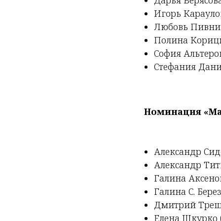
Игорь Карауло
Любовь Пивник
Полина Корицк
София Альтеро
Стефания Дани
Номинация «Ма
Александр Сид
Александр Титк
Галина Аксено
Галина С. Бере
Дмитрий Треще
Елена Шкурко 