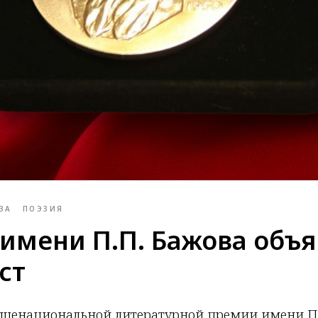
ЗА
ПОЭЗИЯ
имени П.П. Бажова объ
ст
щенациональной литературной премии имени П.