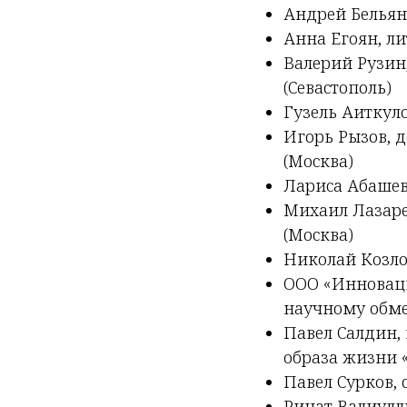
Андрей Бельян
Анна Егоян, л
Валерий Рузин
(Севастополь)
Гузель Аиткул
Игорь Рызов, д
(Москва)
Лариса Абашев
Михаил Лазарев
(Москва)
Николай Козлов
ООО «Инноваци
научному обме
Павел Салдин,
образа жизни «
Павел Сурков, 
Ринат Валиулл