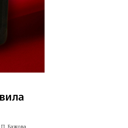
явила
П. Бажова