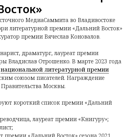
Восток»
восточного МедиаСаммита во Владивостоке
юри литературной премии «Дальний Восток»
 куратор премии Вячеслав Коновалов.
нарист, драматург, лауреат премии
уры Владислав Отрошенко. В марте 2023 года
и
национальной литературной премии
ским союзом писателей. Награждение
 Правительства Москвы.
руют короткий список премии «Дальний
ереводчица, лауреат премии «Книгуру»;
лист;
ат премии «Дальний Восток» сезона 2021