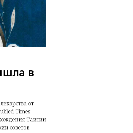
ышла в
лекарства от
ubled Times:
схождения Таисии
ии советов,