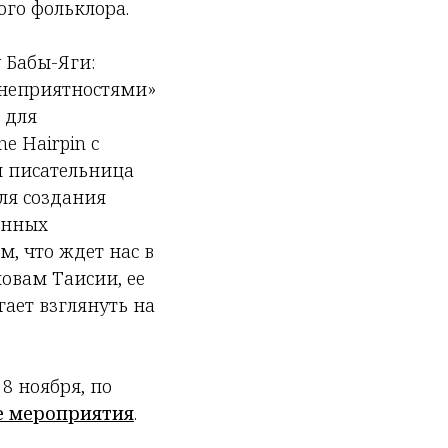
ого фольклора.
 Бабы-Яги:
 неприятностями»
й для
e Hairpin с
и писательница
Для создания
анных
м, что ждет нас в
овам Таисии, ее
гает взглянуть на
 8 ноября, по
 мероприятия
.