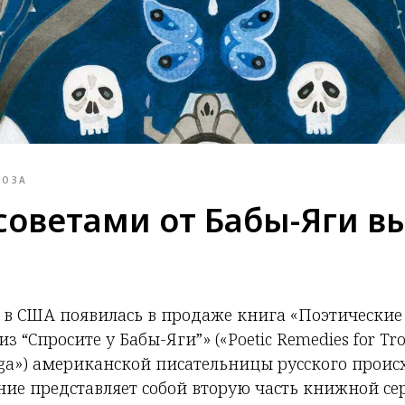
РОЗА
 советами от Бабы-Яги в
 в США появилась в продаже книга «Поэтические 
 “Спросите у Бабы-Яги”» («Poetic Remedies for Tro
aga») американской писательницы русского прои
ие представляет собой вторую часть книжной сер