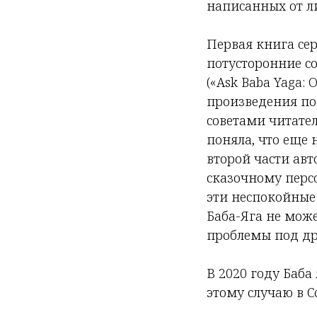
написанных от л
Первая книга сер
потусторонние с
(«Ask Baba Yaga: 
произведения пос
советами читате
поняла, что еще 
второй части авт
сказочному персо
эти неспокойные 
Баба-Яга не може
проблемы под др
В 2020 году Баба
этому случаю в 