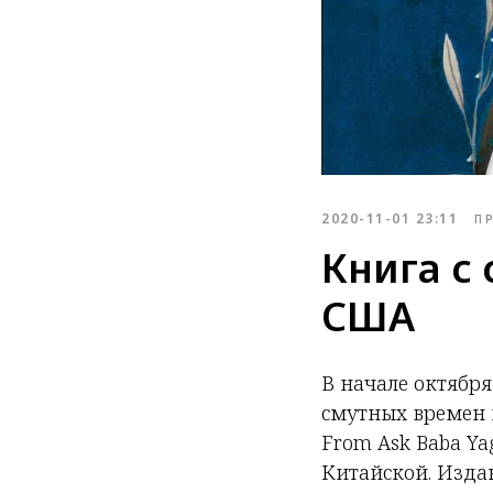
2020-11-01 23:11
П
Книга с
США
В начале октября
смутных времен из
From Ask Baba Y
Китайской. Издан