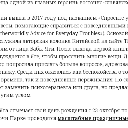
ица одной из главных героинь восточно-славянск
ии вышла в 2017 году под названием «Спросите у
оветы, помогающие справиться с повседневными
Otherworldly Advice for Everyday Troubles»). Осново
лужила авторская колонка Китайской на сайте Th
лям от лица Бабы-Яги. После выхода первой книг
нуждается в Яге, чтобы прояснить многие вещи. 
ор попросила прислать больше вопросов, адресов
нажу. Среди них оказались как беспокойства о то
времена, так и повседневные переживания. По сл
т заменить психотерапевта или друга, но предла
угим углом.
 Яга отмечает свой день рождения с 23 октября по
Сочи Парке проводятся
масштабные праздничные