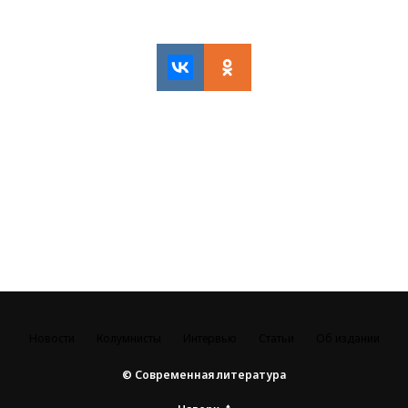
Новости
Колумнисты
Интервью
Статьи
Об издании
© Современная литература