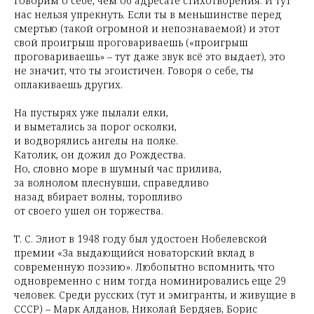
говорим о себе, чем об адресате стихотворения. И тут
нас нельзя упрекнуть. Если ты в меньшинстве перед
смертью (такой огромной и непознаваемой) и этот
свой проигрыш проговариваешь («проигрыш
проговариваешь» – тут даже звук всё это выдает), это
не значит, что ты эгоистичен. Говоря о себе, ты
оплакиваешь других.
На пустырях уже пылали елки,
и выметались за порог осколки,
и водворялись ангелы на полке.
Католик, он дожил до Рождества.
Но, словно море в шумный час прилива,
за волнолом плеснувши, справедливо
назад вбирает волны, торопливо
от своего ушел он торжества.
Т. С. Элиот в 1948 году был удостоен Нобелевской
премии «За выдающийся новаторский вклад в
современную поэзию». Любопытно вспомнить, что
одновременно с ним тогда номинировались еще 29
человек. Среди русских (тут и эмигранты, и живущие в
СССР) – Марк Алданов, Николай Бердяев, Борис