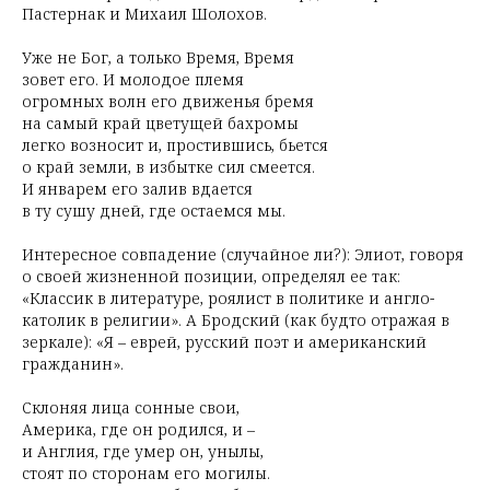
Пастернак и Михаил Шолохов.
Уже не Бог, а только Время, Время
зовет его. И молодое племя
огромных волн его движенья бремя
на самый край цветущей бахромы
легко возносит и, простившись, бьется
о край земли, в избытке сил смеется.
И январем его залив вдается
в ту сушу дней, где остаемся мы.
Интересное совпадение (случайное ли?): Элиот, говоря
о своей жизненной позиции, определял ее так:
«Классик в литературе, роялист в политике и англо-
католик в религии». А Бродский (как будто отражая в
зеркале): «Я – еврей, русский поэт и американский
гражданин».
Склоняя лица сонные свои,
Америка, где он родился, и –
и Англия, где умер он, унылы,
стоят по сторонам его могилы.