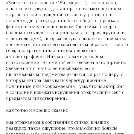
«Всякое стихотворение "На смерть…", – говорил он, –
как правило, служит для автора не только средством
выразить свои ощущения в связи с утратой, но и
поводом для рассуждений более общего порядка о
феномене смерти как таковом. Оплакивая потерю
(любимого существа, национального героя, друга или
властителя дум), автор зачастую оплакивает – прямым,
косвенным, иногда бессознательным образом – самого
себя, ибо трагедийная интонация всегда
автобиографична. Иными словами, в любом
стихотворении "На смерть" есть элемент автопортрета.
Элемент этот тем более неизбежен, если
оплакиваемым предметом является собрат по перу, с
которым автора связывали чересчур прочные –
подлинные или воображаемые – узы, чтобы автор был
в состоянии избежать искушения отождествить себя с
предметом стихотворения».
Как точно и хорошо сказано.
Мы отражаемся в собственных стихах, в наших
реакциях. Такое ощущение, что мы обычно больше