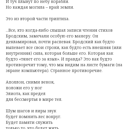
И туч плывут по небу корабли.
Но каждая могила – край земли.
Это из второй части триптиха.
...Все, кто когда-либо слышал записи чтения стихов
Бродским, замечали особую его манеру. Он
декламировал, почти распевая. Бродский как будто
выпевает все свои строки, как будто есть внешняя (или
внутренняя) сила, которая больше его. Которая как
будто «тянет его за язык». И правда? Это как будто
противоречит тому, что мы видим на листе бумаги (на
экране компьютера). Странное противоречие.
Аполлон, сними венок,
положи его у ног
Элиота, как предел
для бессмертья в мире тел.
Шум шагов и лиры звук
будет помнить лес вокруг.
Будет памяти служить
только то, что будет жить.