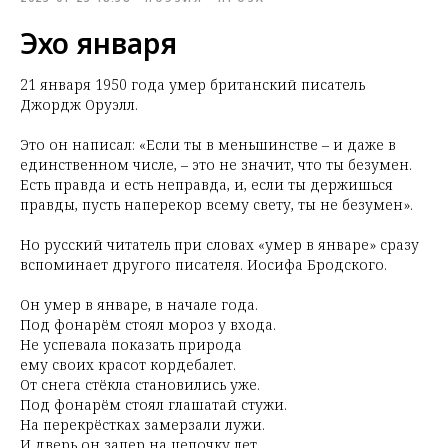
Эхо января
21 января 1950 года умер британский писатель
Джордж Оруэлл.
Это он написал: «Если ты в меньшинстве – и даже в
единственном числе, – это не значит, что ты безумен.
Есть правда и есть неправда, и, если ты держишься
правды, пусть наперекор всему свету, ты не безумен».
Но русский читатель при словах «умер в январе» сразу
вспоминает другого писателя. Иосифа Бродского.
Он умер в январе, в начале года.
Под фонарём стоял мороз у входа.
Не успевала показать природа
ему своих красот кордебалет.
От снега стёкла становились уже.
Под фонарём стоял глашатай стужи.
На перекрёстках замерзали лужи.
И дверь он запер на цепочку лет.