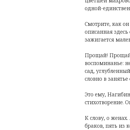
цветшей махрово
одной-единствен
Смотрите, как он 
описанная здесь 
зажигается мале
Прощай! Прощай!
воспоминанье: 
сад, углубленный
словно в занятье
Это ему, Нагиби
стихотворение. О
К слову, о жена
браков, пять из 