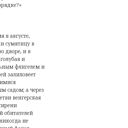
орядке?»
 в августе,
ли сумятицу в
о дворе, и в
 голубая и
ельным флигелем и
ей залиловеет
щимися
м садом; а через
етви венгерская
сирени
й обитателей
никогда не