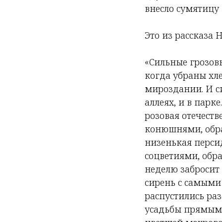
внесло сумятицу 
Это из рассказа 
«Сильные грозовы
когда убраны хле
мироздании. И си
аллеях, и в парке
розовая отечеств
конюшнями, обра
низенькая перс
соцветиями, обр
неделю забросит
сирень с самыми
распустились ра
усадьбы прямыми