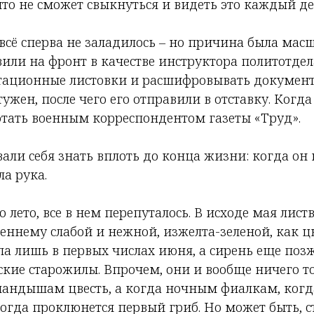
то не сможет свыкнуться и видеть это каждый де
сё сперва не заладилось – но причина была мас
вили на фронт в качестве инструктора политотде
тационные листовки и расшифровывать документ
жен, после чего его отправили в отставку. Когда
отать военным корреспондентом газеты «Труд».
али себя знать вплоть до конца жизни: когда он 
а рука.
 лето, все в нем перепуталось. В исходе мая листв
сеннему слабой и нежной, изжелта-зеленой, как 
а лишь в первых числах июня, а сирень еще позж
кие старожилы. Впрочем, они и вообще ничего т
ландышам цвесть, а когда ночным фиалкам, ког
огда проклюнется первый гриб. Но может быть, с