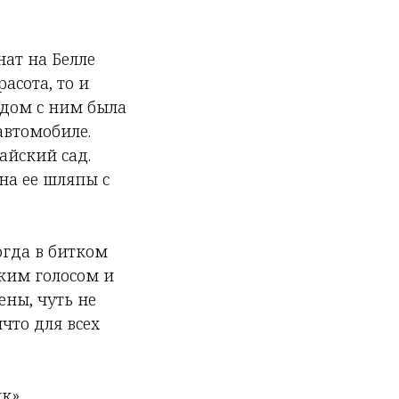
ат на Белле
асота, то и
ядом с ним была
автомобиле.
йский сад.
на ее шляпы с
когда в битком
ким голосом и
ены, чуть не
ичто для всех
к»,