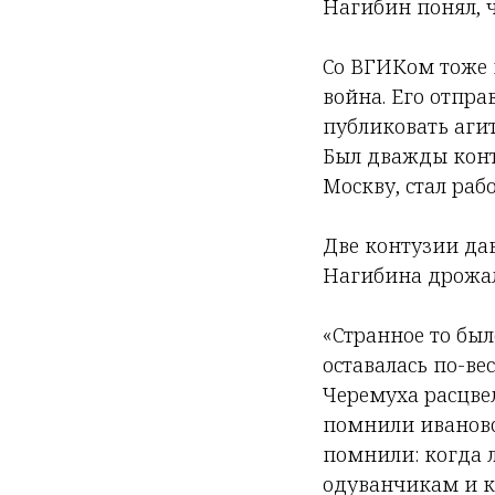
Нагибин понял, ч
Со ВГИКом тоже в
война. Его отпра
публиковать аги
Был дважды конту
Москву, стал раб
Две контузии дав
Нагибина дрожал
«Странное то было
оставалась по-ве
Черемуха расцвел
помнили ивановс
помнили: когда 
одуванчикам и к