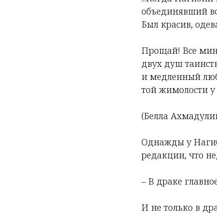
объединявший во
Был красив, одев
Прощай! Все мине
двух душ таинст
и медленный лю
той жимолости у 
(Белла Ахмадули
Однажды у Нагиби
редакции, что не
– В драке главное
И не только в др