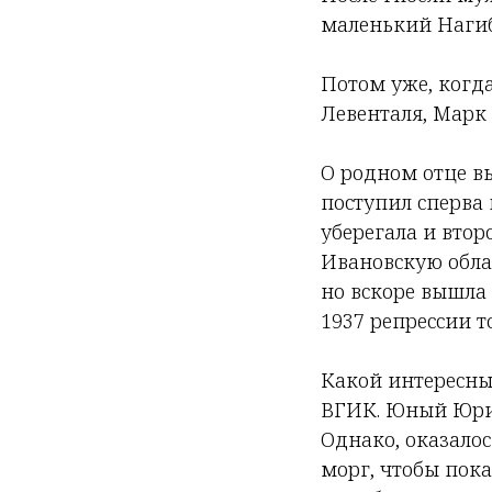
маленький Нагиби
Потом уже, когд
Левенталя, Марк 
О родном отце в
поступил сперва 
уберегала и второ
Ивановскую облас
но вскоре вышла 
1937 репрессии т
Какой интересны
ВГИК. Юный Юрий
Однако, оказалос
морг, чтобы пока