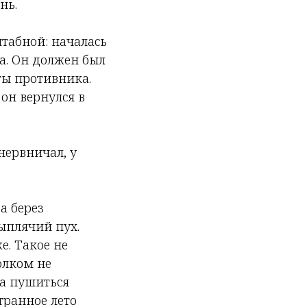
нь.
штабной: началась
ла. Он должен был
ы противника.
 он вернулся в
нервничал, у
а берез
цыплячий пух.
е. Такое не
олком не
да пушиться
транное лето