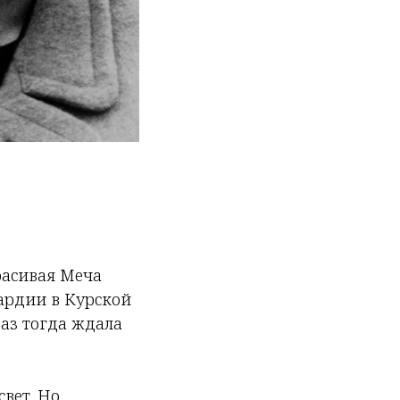
расивая Меча
вардии в Курской
аз тогда ждала
свет. Но