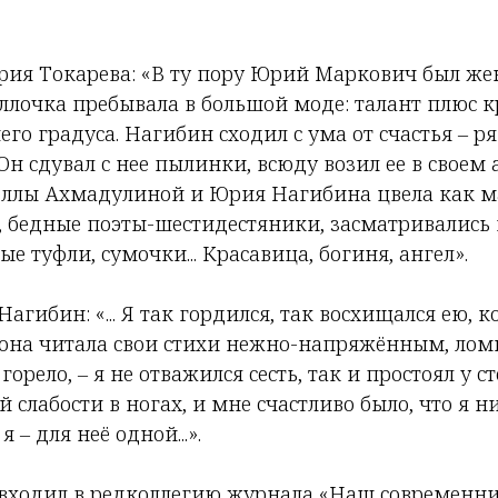
рия Токарева: «В ту пору Юрий Маркович был жен
лочка пребывала в большой моде: талант плюс кр
го градуса. Нагибин сходил с ума от счастья – р
н сдувал с нее пылинки, всюду возил ее в своем 
ллы Ахмадулиной и Юрия Нагибина цвела как ма
, бедные поэты-шестидестяники, засматривались 
е туфли, сумочки... Красавица, богиня, ангел».
Нагибин: «... Я так гордился, так восхищался ею, 
она читала свои стихи нежно-напряжённым, лом
орело, – я не отважился сесть, так и простоял у ст
й слабости в ногах, и мне счастливо было, что я н
 – для неё одной...».
н входил в редколлегию журнала «Наш современни