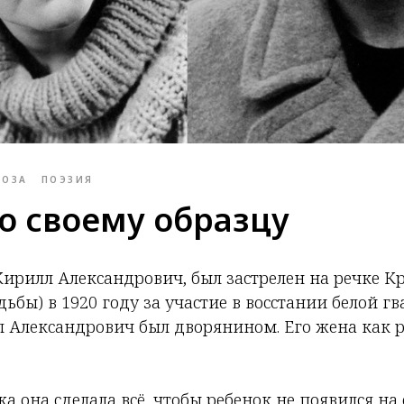
РОЗА
ПОЭЗИЯ
о своему образцу
Кирилл Александрович, был застрелен на речке К
дьбы) в 1920 году за участие в восстании белой г
л Александрович был дворянином. Его жена как р
а она сделала всё, чтобы ребенок не появился на 