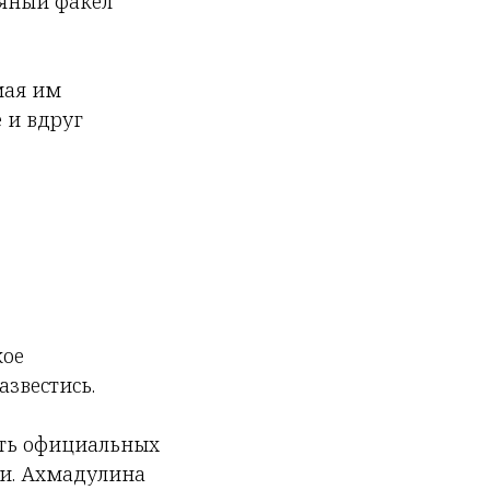
ряный факел
амая им
е и вдруг
кое
звестись.
сть официальных
ли. Ахмадулина