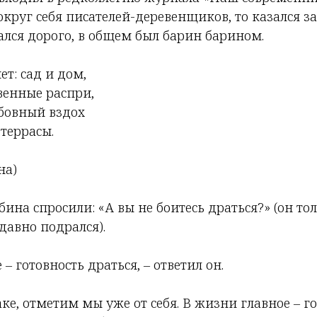
круг себя писателей-деревенщиков, то казался з
ался дорого, в общем был барин барином.
т: сад и дом,
венные распри,
бовный вздох
террасы.
на)
на спросили: «А вы не боитесь драться?» (он тол
давно подрался).
 – готовность драться, – ответил он.
аке, отметим мы уже от себя. В жизни главное – г