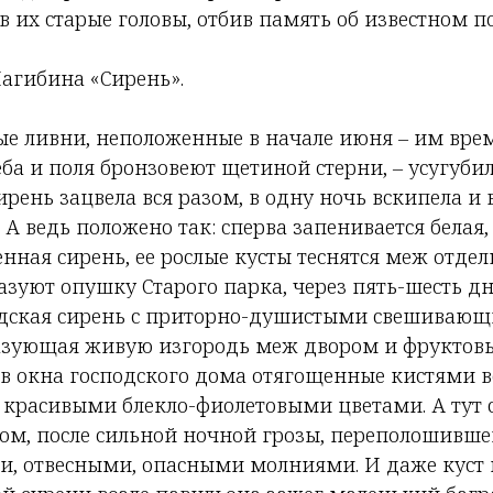
в их старые головы, отбив память об известном п
Нагибина «Сирень».
е ливни, неположенные в начале июня – им время
ба и поля бронзовеют щетиной стерни, – усугуби
рень зацвела вся разом, в одну ночь вскипела и в
. А ведь положено так: сперва запенивается белая,
енная сирень, ее рослые кусты теснятся меж отд
зуют опушку Старого парка, через пять-шесть дн
идская сирень с приторно-душистыми свешиваю
азующая живую изгородь меж двором и фруктовы
 в окна господского дома отягощенные кистями в
 красивыми блекло-фиолетовыми цветами. А тут 
зом, после сильной ночной грозы, переполошивше
, отвесными, опасными молниями. И даже куст 