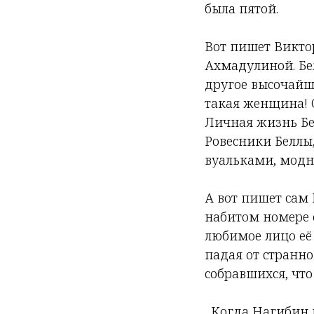
была пятой.
Вот пишет Викто
Ахмадулиной. Бел
другое высочайше
такая женщина! О
Личная жизнь Бе
Ровесники Беллы
вуальками, модны
А вот пишет сам 
набитом номере 
любимое лицо её г
падая от странно
собравшихся, что я
...Когда Нагиби