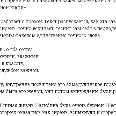
й сирени возле павильона зажег маленький баг
ной кисти».
работает с прозой. Текст распускается, как эта с
сирень: точно вскипает, теснит сам себя в период
ньким факелом единственно точного слова.
 Со лба сотру
нежный, влажный
 в красоту,
 службой важной.
ну, внутренне посвящено это ахмадулинское горь
на была его женой, они потом вынуждены были ра
х. Личная жизнь Нагибина была очень бурной. Ше
которых оказались как сирень: вспыхнули и сгоре