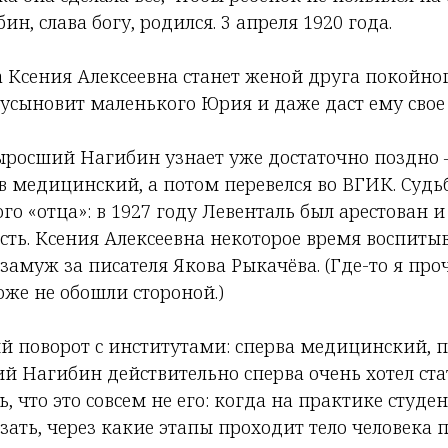
н, слава богу, родился. 3 апреля 1920 года.
а Ксения Алексеевна станет женой друга покойн
усыновит маленького Юрия и даже даст ему свое 
ыросший Нагибин узнает уже достаточно поздно 
в медицинский, а потом перевелся во ВГИК. Судьба
го «отца»: в 1927 году Левенталь был арестован и
ть. Ксения Алексеевна некоторое время воспитыв
замуж за писателя Якова Рыкачёва. (Где-то я проч
оже не обошли стороной.)
й поворот с институтами: сперва медицинский, 
 Нагибин действительно сперва очень хотел ста
ь, что это совсем не его: когда на практике студе
зать, через какие этапы проходит тело человека п