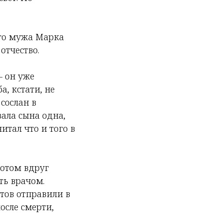
ого мужа Марка
отчество.
– он уже
, кстати, не
 сослан в
ала сына одна,
итал что и того в
потом вдруг
ть врачом.
нтов отправили в
осле смерти,