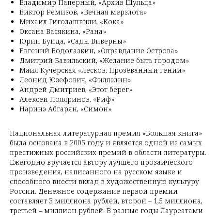
Владимир Паперный, «Архив Шульца»
Виктор Ремизов, «Вечная мерзлота»
Михаил Гиголашвили, «Кока»
Оксана Васякина, «Рана»
Юрий Буйда, «Сады Виверны»
Евгений Водолазкин, «Оправдание Острова»
Дмитрий Бавильский, «Желание быть городом»
Майя Кучерская «Лесков, Прозёванный гений»
Леонид Юзефович, «Филлэлин»
Андрей Дмитриев, «Этот берег»
Алексей Поляринов, «Риф»
Наринэ Абгарян, «Симон»
Национальная литературная премия «Большая книга»
была основана в 2005 году и является одной из самых
престижных российских премий в области литературы.
Ежегодно вручается автору лучшего прозаического
произведения, написанного на русском языке и
способного внести вклад в художественную культуру
России. Денежное содержание первой премии
составляет 3 миллиона рублей, второй – 1,5 миллиона,
третьей – миллион рублей. В разные годы Лауреатами