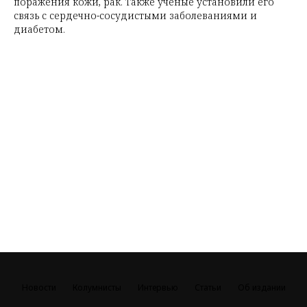
поражения кожи, рак. Также ученые установили его
связь с сердечно-сосудистыми заболеваниями и
диабетом.
Новости
Колумнисты
Интервью
Статьи
Об издании