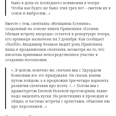
было в день ее последнего появления в театре.
Чтобы как будто не было этих трех лет – сметем их в
совок и выбросим…»
Вместе с тем, спектакль «Женщины Есенина»,
созданный на основе книги Прилепина «Есенин.
Обещая встречу впереди» остается в репертуаре театра,
его премьера назначена на 3 декабря. Как сообщает
«StarHit», Владимир Кехман видит роль Прилепина
лишь в продвижении спектакля, несмотря на то, что
писатель принимал непосредственное участие в
создании постановки:
«...В целом, конечно же, сначала мы с Эдуардом
Бояковым все это придумали. Он сказал, каким
путем пойдем, а я предложил три-четыре варианта
развития спектакля про поэта. <...> Потом мы с
драматургом Еленой Исаевой проговорили, какие
надо выцепить куски. На репетициях я проводил и
общие, и частные встречи с артистами, объяснял им
про персонажей…»