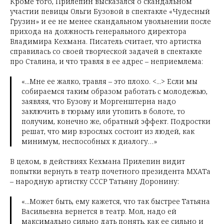
Кроме того, Прилепин высказался о скандальном
участии певицы Ольги Бузовой в спектакле «Чудесный
Грузин» и ее не менее скандальном увольнении после
прихода на должность генерального директора
Владимира Кехмана. Писатель считает, что артистка
справилась со своей творческой задачей в спектакле
про Сталина, и что травля в ее адрес – неприемлема:
«...Мне ее жалко, травля – это плохо. <...> Если мы
собираемся таким образом работать с молодежью,
заявляя, что Бузову и Моргенштерна надо
заключить в тюрьму или утопить в болоте, то
получим, конечно же, обратный эффект. Подростки
решат, что мир взрослых состоит из людей, как
минимум, неспособных к диалогу…»
В целом, в действиях Кехмана Прилепин видит
попытки вернуть в театр почетного президента МХАТа
– народную артистку СССР Татьяну Доронину:
«...Может быть, ему кажется, что так быстрее Татьяна
Васильевна вернется в театр. Мол, надо ей
максимально сильно дать понять, как ее сильно и