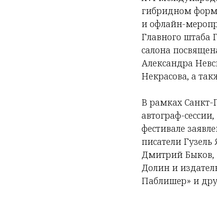
гибридном форма
и офлайн-меропр
Главного штаба 
салона посвящен
Александра Невск
Некрасова, а так
В рамках Санкт-П
автограф-сессии
фестивале заявлен
писатели Гузель 
Дмитрий Быков, 
Долин и издатель
Паблишер» и дру