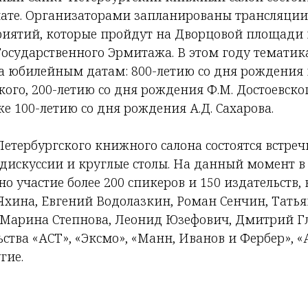
те. Организаторами запланированы трансляции 
иятий, которые пройдут на Дворцовой площади 
Государственного Эрмитажа. В этом году темати
а юбилейным датам: 800-летию со дня рождения 
ого, 200-летию со дня рождения Ф.М. Достоевског
же 100-летию со дня рождения А.Д. Сахарова.
етербургского книжного салона состоятся встреч
, дискуссии и круглые столы. На данный момент 
о участие более 200 спикеров и 150 издательств, в
Яхина, Евгений Водолазкин, Роман Сенчин, Татья
Марина Степнова, Леонид Юзефович, Дмитрий Гл
ства «АСТ», «Эксмо», «Манн, Иванов и Фербер», 
гие.