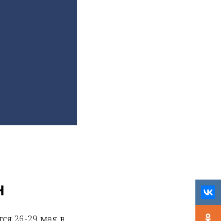
н
ся 26-29 мая в