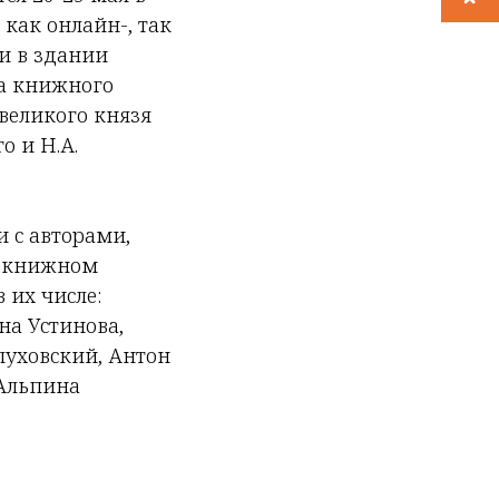
как онлайн-, так
и в здании
ка книжного
великого князя
о и Н.А.
и с авторами,
в книжном
 их числе:
на Устинова,
уховский, Антон
«Альпина