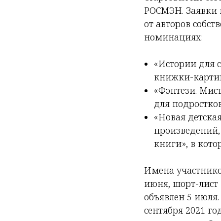
РОСМЭН. Заявки н
от авторов собст
номинациях:
«Истории для 
книжки-картинк
«Фэнтези. Мис
для подростков
«Новая детска
произведений,
книги», в кото
Имена участнико
июня, шорт-лист 
объявлен 5 июля.
сентября 2021 го