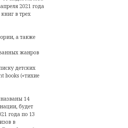
апреля 2021 года
 книг в трех
ории, а также
азанных жанров
писку детских
nt books («тихие
 названы 14
нации, будет
21 года по 13
изов в