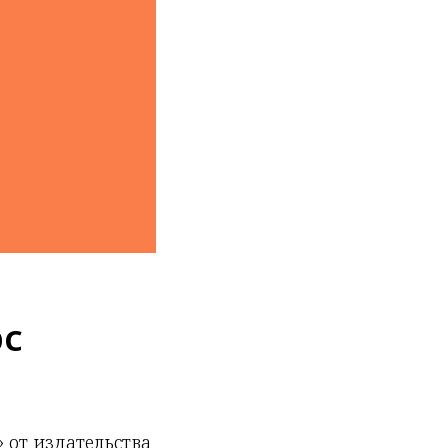
рс
 от издательства