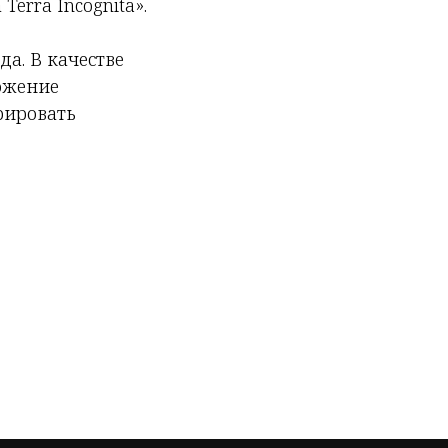
erra Incognita».
а. В качестве
ожение
рировать