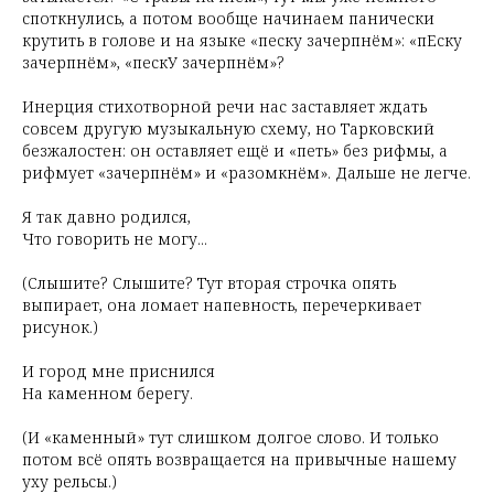
споткнулись, а потом вообще начинаем панически
крутить в голове и на языке «песку зачерпнём»: «пЕску
зачерпнём», «пескУ зачерпнём»?
Инерция стихотворной речи нас заставляет ждать
совсем другую музыкальную схему, но Тарковский
безжалостен: он оставляет ещё и «петь» без рифмы, а
рифмует «зачерпнём» и «разомкнём». Дальше не легче.
Я так давно родился,
Что говорить не могу...
(Слышите? Слышите? Тут вторая строчка опять
выпирает, она ломает напевность, перечеркивает
рисунок.)
И город мне приснился
На каменном берегу.
(И «каменный» тут слишком долгое слово. И только
потом всё опять возвращается на привычные нашему
уху рельсы.)