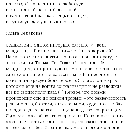
на каждой по пленнице освобождая,
и вот подошёл к колыбели своей
и сам себя выбрал, как вещь из вещей,
и тут же упал, эту вещь выпуская.
(Ольга Седакова)
Седаковой в одном интервью сказано: «... ведь
младенец, infans по-латыни – это “не говорящий”.
Насколько я знаю, почти неописанная в литературе
эпоха жизни. Только Лев Толстой помнил себя
младенцем, которого купают. Но о первых встречах со
словом он ничего не рассказывает. Раннее детство
меня и интересует больше всего. Это другой мир, в
который ещё не вошла социализация и не разложила
всё по своим полочкам. (...) Первое, что с нами
происходит ещё до всякой травмы, – это захваченность
реальностью, богатой, значительной, чудесной. Любая
попадающаяся на глаза вещица видится сокровищем.
Я до сих пор люблю эти сокровища. Но говорить о них
уместнее в стихах или прозе прустовского типа, а не в
«рассказе о себе». Странно, как многие люди остались