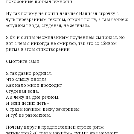
похоронные принадлежности.
Ну так почему не пойти дальше? Написал строчку с
чуть перевранным текстом, открыл почту, а там баннер:
«студёная вода, студёная, не зелёная».
Я бы и с этим неожиданным поучением смирился, но
вот с чем я никогда не смирюсь, так это со сбивом
ритма в этом стихотворении.
Смотрите сами:
Я так давно родился,
Что слышу иногда,
Как надо мной проходит
Студёная вода.
А я лежу на дне речном,
И если песню петь –
С травы начнём, песку зачерпнём
И губ не разомкнём.
Почему вдруг в предпоследней строке ритм
затыкается? «С травы начнём», тут мы уже немного