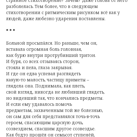
странное стихотворение? Зачем? Даже голова от него
разболелась. Тем более, что в следующем
стихотворении с ритмическим рисунком всё как у
людей, даже любезно ударения поставлены.
* * *
Больной просыпа́лся. Но раньше, чем он,
вставала огромная боль головная,
как бурю внутри протрубивший тритон.
И буря, со всех отзываясь сторон,
стояла и пела, глаза закрывая.
И где он едва успевал разглядеть
какую-то малость, частицу приметы –
глядела она. Поднимала, как плеть,
свой взгляд, никогда не любивший глядеть,
но видевший так, что кончались предметы.
И если ему удавалось помочь
предметам, захваченным той же болезнью,
он сам для себя представлялся точь-в-точь
героем, спасающим царскую дочь,
созвездием, спасшим другое созвездье.
Как будто прошёл он семьсот ступене́й,