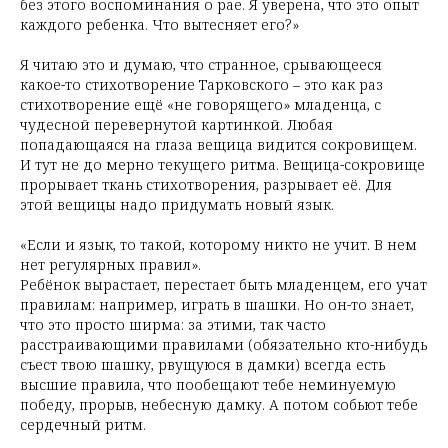
без этого воспоминания о рае. Я уверена, что это опыт
каждого ребенка. Что вытесняет его?»
Я читаю это и думаю, что странное, срывающееся
какое-то стихотворение Тарковского – это как раз
стихотворение ещё «не говорящего» младенца, с
чудесной перевернутой картинкой. Любая
попадающаяся на глаза вещица видится сокровищем.
И тут не до мерно текущего ритма. Вещица-сокровище
прорывает ткань стихотворения, разрывает её. Для
этой вещицы надо придумать новый язык.
«Если и язык, то такой, которому никто не учит. В нем
нет регулярных правил».
Ребёнок вырастает, перестает быть младенцем, его учат
правилам: например, играть в шашки. Но он-то знает,
что это просто ширма: за этими, так часто
расстраивающими правилами (обязательно кто-нибудь
съест твою шашку, рвущуюся в дамки) всегда есть
высшие правила, что пообещают тебе неминуемую
победу, прорыв, небесную дамку. А потом собьют тебе
сердечный ритм.