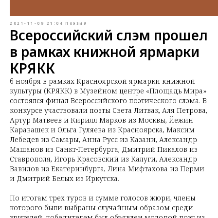
2021-11-09 21:04
Поэзия
Всероссийский слэм прошел
в рамках книжной ярмарки
КРЯКК
6 ноября в рамках Красноярской ярмарки книжной
культуры (КРЯКК) в Музейном центре «Площадь Мира»
состоялся финал Всероссийского поэтического слэма. В
конкурсе участвовали поэты Света Литвак, Аля Петрова,
Артур Матвеев и Кирилл Марков из Москвы, Йежин
Каравашек и Ольга Гуляева из Красноярска, Максим
Лебедев из Самары, Анна Русс из Казани, Александр
Машанов из Санкт-Петербурга, Дмитрий Пикалов из
Ставрополя, Игорь Красовский из Калуги, Александр
Вавилов из Екатеринбурга, Лина Мифтахова из Перми
и Дмитрий Белых из Иркутска.
По итогам трех туров и сумме голосов жюри, члены
которого были выбраны случайным образом среди
зрителей, победителем был объявлен молодой поэт из