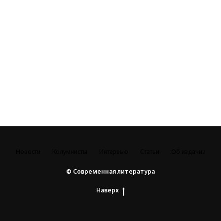
Новости
Колумнисты
Интервью
Статьи
Об издании
© Современная литература
Наверх