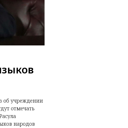
языков
з об учреждении
удут отмечать
Расула
зыков народов