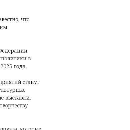
вестно, что
чим
 Федерации
сполитики в
2025 года.
приятий станут
ультурные
е выставки,
 творчеству
народа, которые