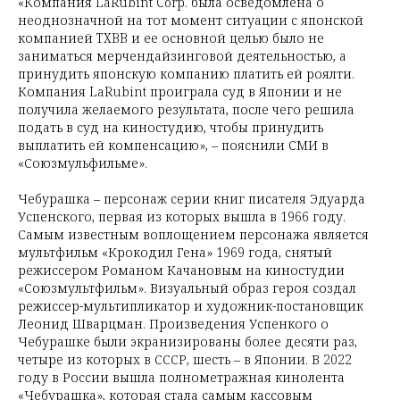
«Компания LaRubint Corp. была осведомлена о
неоднозначной на тот момент ситуации с японской
компанией TXBB и ее основной целью было не
заниматься мерчендайзинговой деятельностью, а
принудить японскую компанию платить ей роялти.
Компания LaRubint проиграла суд в Японии и не
получила желаемого результата, после чего решила
подать в суд на киностудию, чтобы принудить
выплатить ей компенсацию», – пояснили СМИ в
«Союзмульфильме».
Чебурашка – персонаж серии книг писателя Эдуарда
Успенского, первая из которых вышла в 1966 году.
Самым известным воплощением персонажа является
мультфильм «Крокодил Гена» 1969 года, снятый
режиссером Романом Качановым на киностудии
«Союзмультфильм». Визуальный образ героя создал
режиссер-мультипликатор и художник-постановщик
Леонид Шварцман. Произведения Успенкого о
Чебурашке были экранизированы более десяти раз,
четыре из которых в СССР, шесть – в Японии. В 2022
году в России вышла полнометражная кинолента
«Чебурашка», которая стала самым кассовым