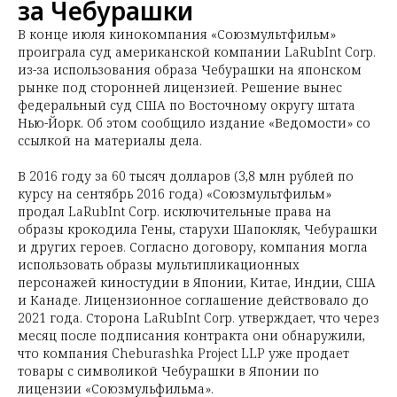
за Чебурашки
В конце июля кинокомпания «Союзмультфильм»
проиграла суд американской компании LaRubInt Corp.
из-за использования образа Чебурашки на японском
рынке под сторонней лицензией. Решение вынес
федеральный суд США по Восточному округу штата
Нью-Йорк. Об этом сообщило издание «Ведомости» со
ссылкой на материалы дела.
В 2016 году за 60 тысяч долларов (3,8 млн рублей по
курсу на сентябрь 2016 года) «Союзмультфильм»
продал LaRubInt Corp. исключительные права на
образы крокодила Гены, старухи Шапокляк, Чебурашки
и других героев. Согласно договору, компания могла
использовать образы мультипликационных
персонажей киностудии в Японии, Китае, Индии, США
и Канаде. Лицензионное соглашение действовало до
2021 года. Сторона LaRubInt Corp. утверждает, что через
месяц после подписания контракта они обнаружили,
что компания Cheburashka Project LLP уже продает
товары с символикой Чебурашки в Японии по
лицензии «Союзмульфильма».