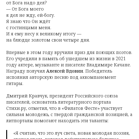
от Бога надо дел?
— От Бога моего
я дел не жду, ей-богу.
Я знаю что Он ждёт
с гостинцами меня.
И я ему несу к великому итогу —
на блюдце золотом свои четыре дня.
Впервые в этом году вручили приз для поющих поэтов.
Его учредили в память об ушедшем из жизни в 2021
году актере, музыканте и писателе Владимире Качане.
Награду получил
Алексей Вдовин
. Победитель
исполнил авторскую песню под аккомпанемент
гитары.
Дмитрий Кравчук, президент Российского союза
писателей, основатель литературного портала
Стихи.ру, отметил, что в «Филатов Фесте» участвует
сильная молодежь, с твердой гражданской позицией, а
литпорталы помогают находить эти таланты:
«Я считаю, что это луч света, новая молодая поэзия,