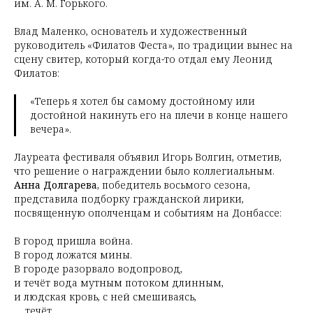
им. А. М. Горького.
Влад Маленко, основатель и художественный
руководитель «Филатов Феста», по традиции вынес на
сцену свитер, который когда-то отдал ему Леонид
Филатов:
«Теперь я хотел бы самому достойному или
достойной накинуть его на плечи в конце нашего
вечера».
Лауреата фестиваля объявил Игорь Волгин, отметив,
что решение о награждении было коллегиальным.
Анна Долгарева
, победитель восьмого сезона,
представила подборку гражданской лирики,
посвященную ополченцам и событиям на Донбассе:
В город пришла война.
В город ложатся мины.
В городе разорвало водопровод,
и течёт вода мутным потоком длинным,
и людская кровь, с ней смешиваясь,
течёт.