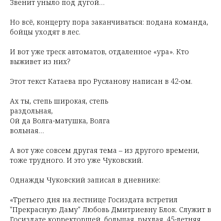
Звенит уныло под дугой…
Но всё, концерту пора заканчиваться: подана команда,
бойцы уходят в лес.
И вот уже треск автоматов, отдаленное «ура». Кто
выживет из них?
Этот текст Катаева про Русланову написан в 42-ом.
Ах ты, степь широкая, степь
раздольная,
Ой да Волга-матушка, Волга
вольная…
А вот уже совсем другая тема – из другого времени,
тоже трудного. И это уже Чуковский.
Однажды Чуковский записал в дневнике:
«Третьего дня на лестнице Госиздата встретил
"Прекрасную Даму" Любовь Дмитриевну Блок. Служит в
Госиздате корректоршей, большая, рыхлая, 45-летняя