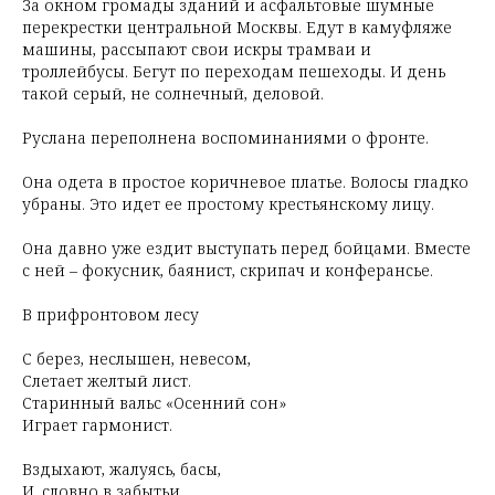
За окном громады зданий и асфальтовые шумные
перекрестки центральной Москвы. Едут в камуфляже
машины, рассыпают свои искры трамваи и
троллейбусы. Бегут по переходам пешеходы. И день
такой серый, не солнечный, деловой.
Руслана переполнена воспоминаниями о фронте.
Она одета в простое коричневое платье. Волосы гладко
убраны. Это идет ее простому крестьянскому лицу.
Она давно уже ездит выступать перед бойцами. Вместе
с ней – фокусник, баянист, скрипач и конферансье.
В прифронтовом лесу
С берез, неслышен, невесом,
Слетает желтый лист.
Старинный вальс «Осенний сон»
Играет гармонист.
Вздыхают, жалуясь, басы,
И, словно в забытьи,