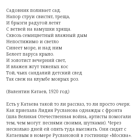
Садовник поливает сад.
Напор струи свистят, треща,
И брызги радугой летят
С ветвей на камушки хряща.
Сквозь семицветный влажный дым
Непостижимо и светло
Синеет море, и над ним
Белеет паруса крыло.
И золотист вечерний свет,
И влажен жгут тяжелых кос
Той, чьих сандалий детский след
Так свеж на клумбе мокрых роз.
(Валентин Катаев, 1920 год)
Есть у Катаева такой то ли рассказ, то ли просто очерк.
Как приехала Лидия Русланова однажды с фронта
(шла Великая Отечественная война, артисты помогали
тем, чем могут: песнями своими, шутками). Через
несколько дней ей опять туда выезжать. Они сидят с
Катаевым в номере Руслановой в гостинице «Москва».