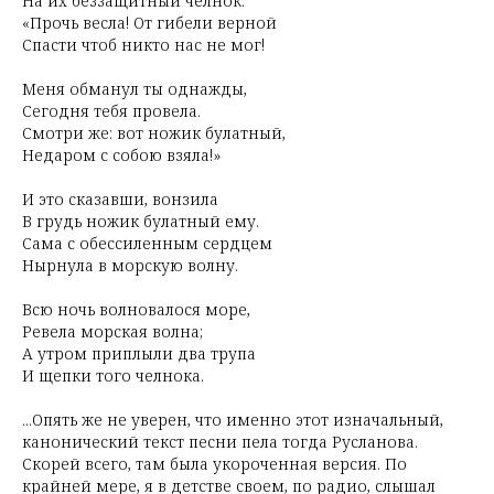
На их беззащитный челнок.
«Прочь весла! От гибели верной
Спасти чтоб никто нас не мог!
Меня обманул ты однажды,
Сегодня тебя провела.
Смотри же: вот ножик булатный,
Недаром с собою взяла!»
И это сказавши, вонзила
В грудь ножик булатный ему.
Сама с обессиленным сердцем
Нырнула в морскую волну.
Всю ночь волновалося море,
Ревела морская волна;
А утром приплыли два трупа
И щепки того челнока.
...Опять же не уверен, что именно этот изначальный,
канонический текст песни пела тогда Русланова.
Скорей всего, там была укороченная версия. По
крайней мере, я в детстве своем, по радио, слышал