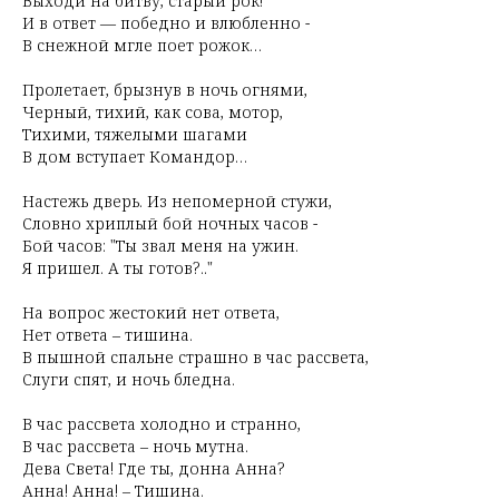
Выходи на битву, старый рок!
И в ответ — победно и влюбленно -
В снежной мгле поет рожок…
Пролетает, брызнув в ночь огнями,
Черный, тихий, как сова, мотор,
Тихими, тяжелыми шагами
В дом вступает Командор…
Настежь дверь. Из непомерной стужи,
Словно хриплый бой ночных часов -
Бой часов: "Ты звал меня на ужин.
Я пришел. А ты готов?.."
На вопрос жестокий нет ответа,
Нет ответа – тишина.
В пышной спальне страшно в час рассвета,
Слуги спят, и ночь бледна.
В час рассвета холодно и странно,
В час рассвета – ночь мутна.
Дева Света! Где ты, донна Анна?
Анна! Анна! – Тишина.