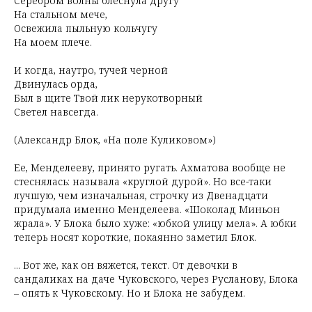
Серебром волны блеснула другу
На стальном мече,
Освежила пыльную кольчугу
На моем плече.
И когда, наутро, тучей черной
Двинулась орда,
Был в щите Твой лик нерукотворный
Светел навсегда.
(Александр Блок, «На поле Куликовом»)
Ее, Менделееву, принято ругать. Ахматова вообще не
стеснялась: называла «круглой дурой». Но все-таки
лучшую, чем изначальная, строчку из Двенадцати
придумала именно Менделеева. «Шоколад Миньон
жрала». У Блока было хуже: «юбкой улицу мела». А юбки
теперь носят короткие, покаянно заметил Блок.
... Вот же, как он вяжется, текст. От девочки в
сандаликах на даче Чуковского, через Русланову, Блока
– опять к Чуковскому. Но и Блока не забудем.