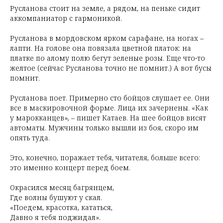
Русланова стоит на земле, а рядом, на пеньке сидит
аккомпаниатор с гармоникой.
Русланова в мордовском ярком сарафане, на ногах –
лапти. На голове она повязала цветной платок: на
платке по алому полю бегут зеленые розы. Еще что-то
желтое (сейчас Русланова точно не помнит.) А вот бусы
помнит.
Русланова поет. Примерно сто бойцов слушает ее. Они
все в маскировочной форме. Лица их зачернены. «Как
у марокканцев», – пишет Катаев. На шее бойцов висят
автоматы. Мужчины только вышли из боя, скоро им
опять туда.
Это, конечно, поражает тебя, читателя, больше всего:
это именно концерт перед боем.
Окрасился месяц багрянцем,
Где волны бушуют у скал.
«Поедем, красотка, кататься,
Давно я тебя поджидал».