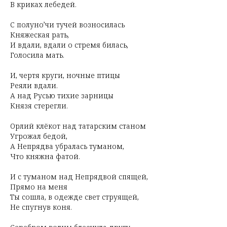
В криках лебедей.
С полуно’чи тучей возносилась
Княжеская рать,
И вдали, вдали о стремя билась,
Голосила мать.
И, чертя круги, ночные птицы
Реяли вдали.
А над Русью тихие зарницы
Князя стерегли.
Орлий клёкот над татарским станом
Угрожал бедой,
А Непрядва убралась туманом,
Что княжна фатой.
И с туманом над Непрядвой спящей,
Прямо на меня
Ты сошла, в одежде свет струящей,
Не спугнув коня.