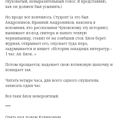
глуховатый, невыразительный голос. Я представляю,
как он должен был усыплять.)
Но вроде всё кончилось. Студент (а это был
Андроников, Ираклий Андроников, наконец я
вспомнил, кто рассказывал Чуковскому эту историю),
вынимает из-под свитера и пальто теплую
чернильницу, ставит её на озябший стол. Блок берет
журнал, открывает его, опускает туда перо,
задумывается и пишет: «История западных литератур –
1 час. Ал. Блок...»
Потом прощается, надевает свою котиковую шапочку и
покидает зал.
Читать четыре часа, для всего одного слушателя,
записать один час.
Все-таки Блок невероятный.
***
Опять над полем Куликовым