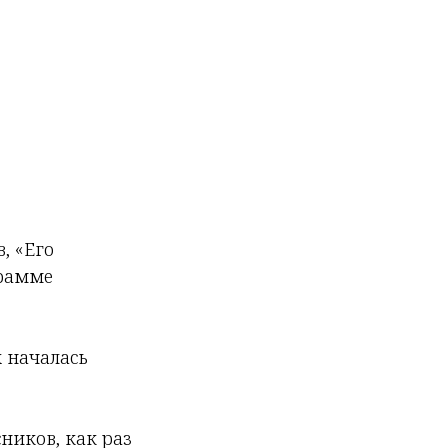
, «Его
грамме
х началась
ников, как раз