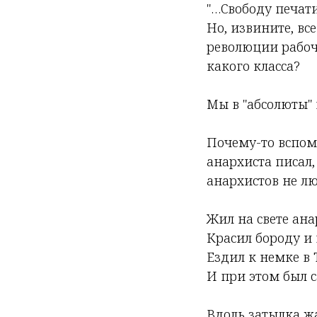
"…Свободу печат
Но, извините, в
революции рабоч
какого класса?
Мы в "абсолюты" 
Почему-то вспомн
анархиста писал,
анархистов не лю
Жил на свете ана
Красил бороду и
Ездил к немке в
И при этом был с
Вдоль затылка ж