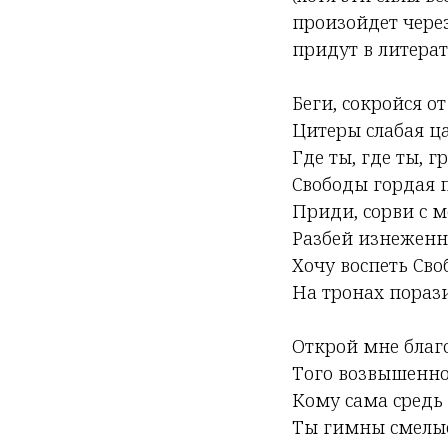
произойдет через
придут в литера
Беги, сокройся от
Цитеры слабая ц
Где ты, где ты, г
Свободы гордая 
Приди, сорви с м
Разбей изнежен
Хочу воспеть Сво
На тронах порази
Открой мне благ
Того возвышенно
Кому сама средь
Ты гимны смелые