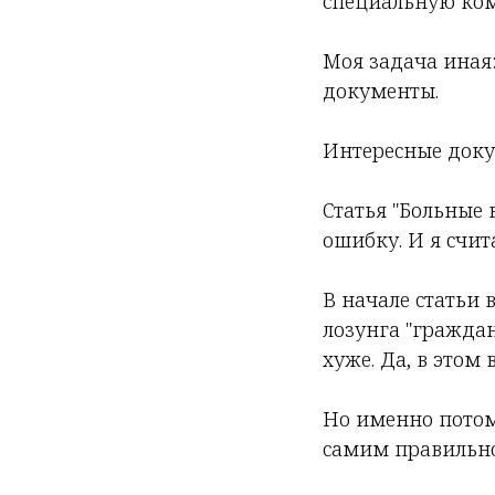
специальную ко
Моя задача иная
документы.
Интересные док
Статья "Больные 
ошибку. И я счит
В начале статьи
лозунга "граждан
хуже. Да, в этом 
Но именно потому
самим правильно