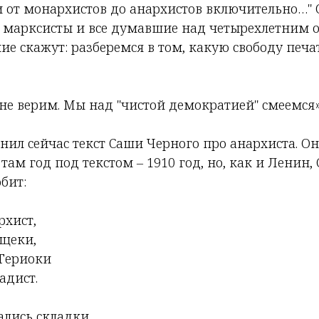
и от монархистов до анархистов включительно…" 
се марксисты и все думавшие над четырехлетним
ие скажут: разберемся в том,
какую
свободу печа
не верим. Мы над "чистой демократией" смеемся»
ил сейчас текст Саши Черного про анархиста. Он
 там год под текстом – 1910 год, но, как и Ленин
бит:
рхист,
 щеки,
 Териоки
адист.
ались складки