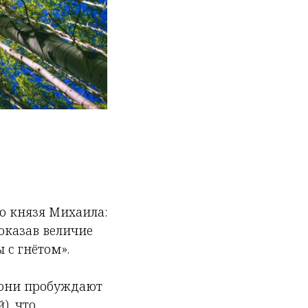
о князя Михаила:
оказав величие
 с гнётом».
ы они пробуждают
), что