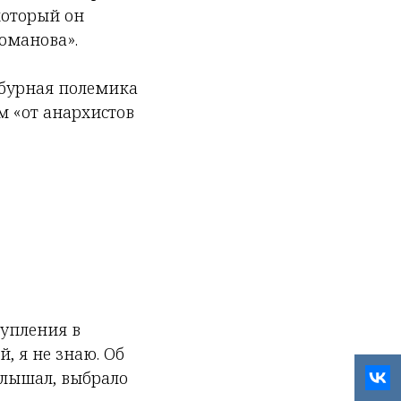
который он
оманова».
 бурная полемика
м «от анархистов
тупления в
, я не знаю. Об
 слышал, выбрало