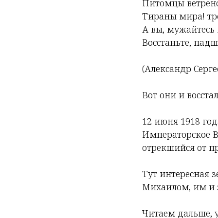
Питомцы ветрено
Тираны мира! тр
А вы, мужайтесь 
Восстаньте, падш
(Александр Серг
Вот они и восстал
12 июня 1918 го
Императорское В
отрекшийся от пр
Тут интересная з
Михаилом, им и 
Читаем дальше, 