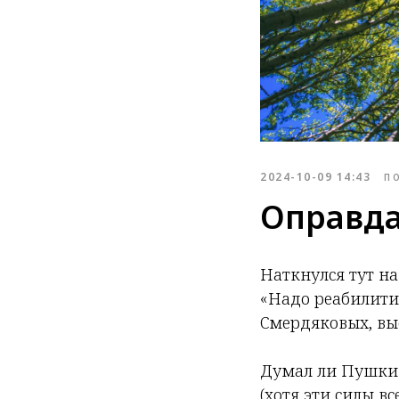
2024-10-09 14:43
П
Оправда
Наткнулся тут н
«Надо реабилитир
Смердяковых, вы
Думал ли Пушкин
(хотя эти силы в