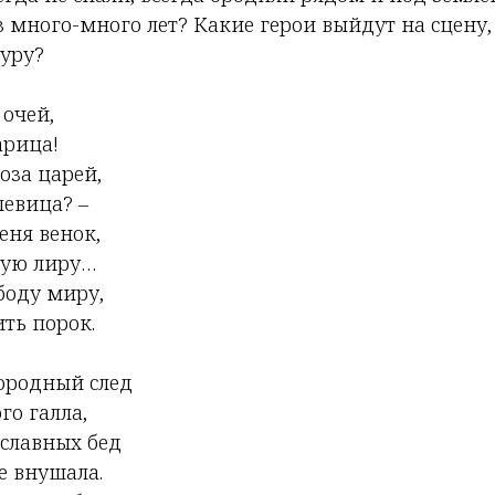
 много-много лет? Какие герои выйдут на сцену,
туру?
 очей,
арица!
роза царей,
певица? –
еня венок,
ную лиру…
боду миру,
ть порок.
ородный след
го галла,
 славных бед
 внушала.