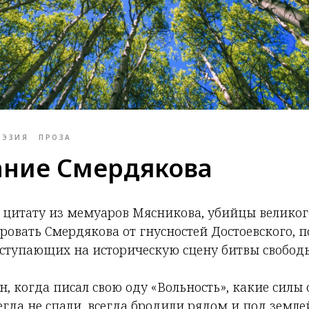
ОЭЗИЯ
ПРОЗА
ние Смердякова
а цитату из мемуаров Мясникова, убийцы великог
овать Смердякова от гнусностей Достоевского, п
ступающих на историческую сцену битвы свободы
, когда писал свою оду «Вольность», какие сил
сегда не спали, всегда бродили рядом и под землей