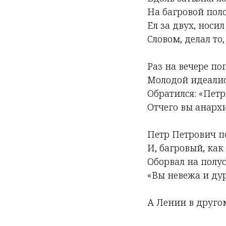
На багровой поло
Ел за двух, носи
Словом, делал то, 
Раз на вечере по
Молодой идеалис
Обратился: «Петр
Отчего вы анархи
Петр Петрович п
И, багровый, как
Оборвал на полус
«Вы невежа и дур
А Ленин в друго