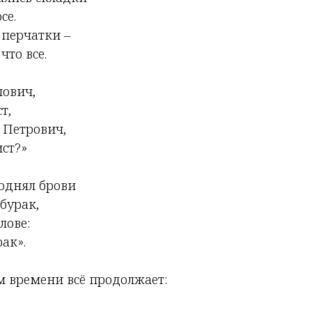
се.
л перчатки –
что все.
пович,
т,
 Петрович,
ст?»
однял брови
 бурак,
лове:
ак».
м времени всё продолжает: