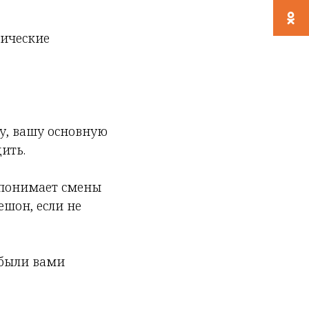
тические
му, вашу основную
ить.
е понимает смены
ешон, если не
абыли вами