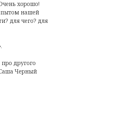
Очень хорошо!
 опытом нашей
ти? для
чего
?
для
.
 про другого
, Саша Черный