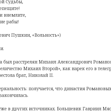
й Судьбы,
епещите!
и внемлите,
ие рабы!
еевич Пушкин, «Вольность»)
и.
да был расстрелян Михаил Александрович Романов
еличество Михаил Второй», как нарек его в теле
естола брат, Николай II.
еркальность: получается, что династия Романовы
закончилась.
уже в других источниках. Большевик Гавриил Мяс