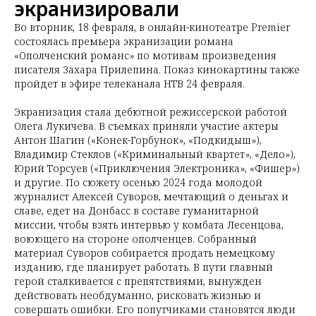
экранизировали
Во вторник, 18 февраля, в онлайн-кинотеатре Premier
состоялась премьера экранизации романа
«Ополченский романс» по мотивам произведения
писателя Захара Прилепина. Показ кинокартины также
пройдет в эфире телеканала НТВ 24 февраля.
Экранизация стала дебютной режиссерской работой
Олега Лукичева. В съемках приняли участие актеры
Антон Шагин («Конек-Горбунок», «Подкидыш»),
Владимир Стеклов («Криминальный квартет», «Дело»),
Юрий Торсуев («Приключения Электроника», «Фишер»)
и другие. По сюжету осенью 2024 года молодой
журналист Алексей Суворов, мечтающий о деньгах и
славе, едет на Донбасс в составе гуманитарной
миссии, чтобы взять интервью у комбата Лесенцова,
воюющего на стороне ополченцев. Собранный
материал Суворов собирается продать немецкому
изданию, где планирует работать. В пути главный
герой сталкивается с препятствиями, вынужден
действовать необдуманно, рисковать жизнью и
совершать ошибки. Его попутчиками становятся люди