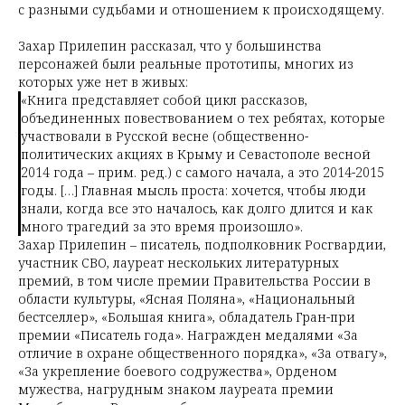
с разными судьбами и отношением к происходящему.
Захар Прилепин рассказал, что у большинства
персонажей были реальные прототипы, многих из
которых уже нет в живых:
«Книга представляет собой цикл рассказов,
объединенных повествованием о тех ребятах, которые
участвовали в Русской весне (общественно-
политических акциях в Крыму и Севастополе весной
2014 года – прим. ред.) с самого начала, а это 2014-2015
годы. […] Главная мысль проста: хочется, чтобы люди
знали, когда все это началось, как долго длится и как
много трагедий за это время произошло».
Захар Прилепин – писатель, подполковник Росгвардии,
участник СВО, лауреат нескольких литературных
премий, в том числе премии Правительства России в
области культуры, «Ясная Поляна», «Национальный
бестселлер», «Большая книга», обладатель Гран-при
премии «Писатель года». Награжден медалями «За
отличие в охране общественного порядка», «За отвагу»,
«За укрепление боевого содружества», Орденом
мужества, нагрудным знаком лауреата премии