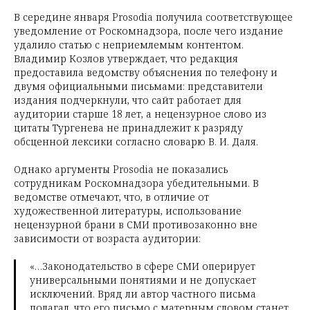
В середине января Prosodia получила соответствующее
уведомление от Роскомнадзора, после чего издание
удалило статью с неприемлемым контентом.
Владимир Козлов утверждает, что редакция
предоставила ведомству объяснения по телефону и
двумя официальными письмами: представители
издания подчеркнули, что сайт работает для
аудитории старше 18 лет, а нецензурное слово из
цитаты Тургенева не принадлежит к разряду
обсценной лексики согласно словарю В. И. Даля.
Однако аргументы Prosodia не показались
сотрудникам Роскомнадзора убедительными. В
ведомстве отмечают, что, в отличие от
художественной литературы, использование
нецензурной брани в СМИ противозаконно вне
зависимости от возраста аудитории:
«…Законодательство в сфере СМИ оперирует
универсальными понятиями и не допускает
исключений. Вряд ли автор частного письма
полагал, что его письмо с матерным словом станет