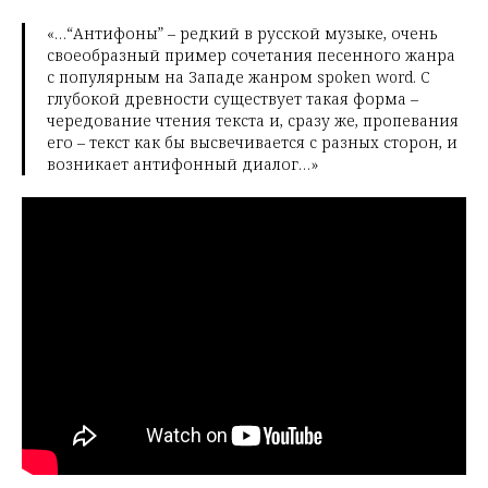
«…“Антифоны” – редкий в русской музыке, очень
своеобразный пример сочетания песенного жанра
с популярным на Западе жанром spoken word. С
глубокой древности существует такая форма –
чередование чтения текста и, сразу же, пропевания
его – текст как бы высвечивается с разных сторон, и
возникает антифонный диалог…»