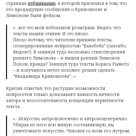
странице
публикацию
, в которой признался в том, что
его предыдущие сообщения о Кривошееве и
Лимонове были фейком:
«…все это мой небольшой розыгрыш. Видно, что
тексты нашли отклик. И это плохо.
Плохо потому, что читатели приняли тексты,
сгенерированные нейросетью “Балабоба” (спасибо,
Яндекс!). Я закинул туда несколько стихотворений
раннего Лимонова – и вышел ранний Лимонов.
Похож, правда? Закинул туда тексты Бориса Рыжего
– и получилось нечто похожее: решил сделать
“Владимира Кривошеева”...»
Критик отметил, что растущие возможности
нейросетей только доказывают важность личности
автора и несостоятельность концепции первичности
текста:
«…Искусство антропологично и антропоцентрично.
Убирая из него всю живую составляющую, вы
уничтожаете искусство. Человек со всем его нутром,