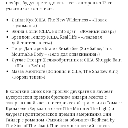
ноябре, будут претендовать шесть авторов из 13-ти
участников лонг-листа:
Дайан Кук (США, The New Wilderness – «Новая
глухомань»)
Эвнил Доши (США, Burnt Sugar – «Жженый сахар»)
Брэндон Тейлор (США, Real Life – «Реальная
действительность»)
Цици Дангарембга из Зимбабве (Зимбабве, This
Mournable Body – «Тело для оплакивания»)
Дуглас Стюарт (Великобритания и США, Shuggie Bain
– «Шагги Бейн»)
Мааза Менгисте (Эфиопия и США, The Shadow King –
«Король теней»)
В короткий список не прошли двукратный лауреат
Букеровской премии британка Хилари Мэнтел с
завершающей частью исторической трилогии о Томасе
Кромвеле «Зеркало и свет» (The Mirror & The Light) и
лауреат Пулитцеровской премии американка Энн
Тайлер с романом «Рыжий на обочине» (Redhead by
The Side of The Road). При этом в короткий список