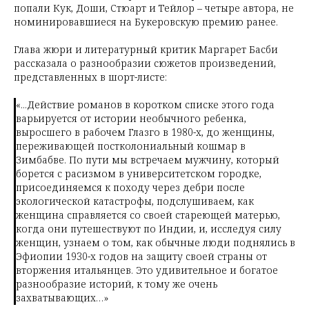
попали Кук, Доши, Стюарт и Тейлор – четыре автора, не
номинировавшиеся на Букеровскую премию ранее.
Глава жюри и литературный критик Маргарет Басби
рассказала о разнообразии сюжетов произведений,
представленных в шорт-листе:
«...Действие романов в коротком списке этого года
варьируется от истории необычного ребенка,
выросшего в рабочем Глазго в 1980-х, до женщины,
переживающей постколониальный кошмар в
Зимбабве. По пути мы встречаем мужчину, который
борется с расизмом в университетском городке,
присоединяемся к походу через дебри после
экологической катастрофы, подслушиваем, как
женщина справляется со своей стареющей матерью,
когда они путешествуют по Индии, и, исследуя силу
женщин, узнаем о том, как обычные люди поднялись в
Эфиопии 1930-х годов на защиту своей страны от
вторжения итальянцев. Это удивительное и богатое
разнообразие историй, к тому же очень
захватывающих…»