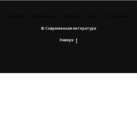
Новости
Колумнисты
Интервью
Статьи
Об издании
© Современная литература
Наверх