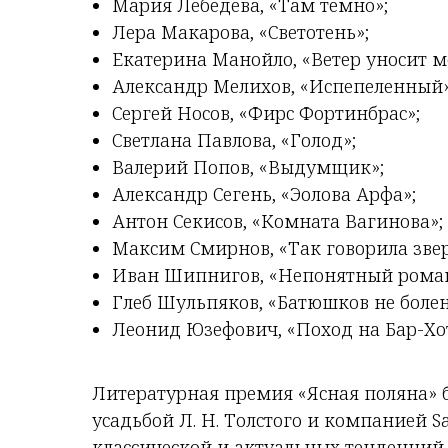
Мария Лебедева, «Там темно»;
Лера Макарова, «Светотень»;
Екатерина Манойло, «Ветер уносит м
Александр Мелихов, «Испепеленный»
Сергей Носов, «Фирс Фортинбрас»;
Светлана Павлова, «Голод»;
Валерий Попов, «Выдумщик»;
Александр Сегень, «Эолова Арфа»;
Антон Секисов, «Комната Вагинова»;
Максим Смирнов, «Так говорила зве
Иван Шипнигов, «Непонятный роман
Глеб Шульпяков, «Батюшков не болен
Леонид Юзефович, «Поход на Бар-Хот
Литературная премия «Ясная поляна» 
усадьбой Л. Н. Толстого и компанией 
классической и актуальных тенденций