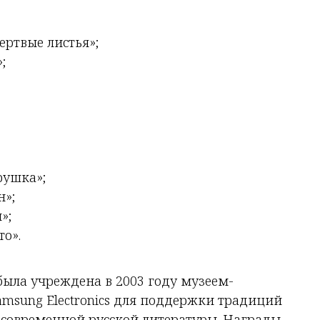
ертвые листья»;
;
рушка»;
»;
»;
о».
была учреждена в 2003 году музеем-
Samsung Electronics для поддержки традиций
 современной русской литературы. Награды