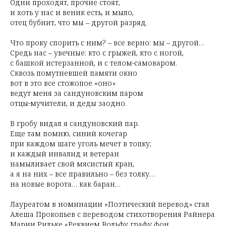
Одни проходят, прочие стоят,
и хоть у нас и веник есть, и мыло,
отец бубнит, что мы – другой разряд.
Что проку спорить с ним? – все верно: мы – другой…
Средь нас – увечные: кто с грыжей, кто с ногой,
с башкой истерзанной, и с телом-самоваром.
Сквозь помутневшей памяти окно
вот в это все стожопое «оно»
ведут меня за сандуновским паром
отцы-мучители, и деды заодно.
В гробу видал я сандуновский пар.
Еще там помню, синий кочегар
при каждом шаге уголь мечет в топку;
и каждый инвалид и ветеран
намыливает свой мясистый кран,
а я на них – все правильно – без толку…
на новые ворота… как баран…
Лауреатом в номинации «Поэтический перевод» стал
Алеша Прокопьев с переводом стихотворения Райнера
Марии Рильке «Реквием Вольфу графу фон