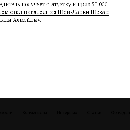
дитель получает статуэтку и приз 50 000
том стал писатель из Шри-Ланки Шехан
аали Алмейды».
овости
Колумнисты
Интервью
Статьи
Об издан