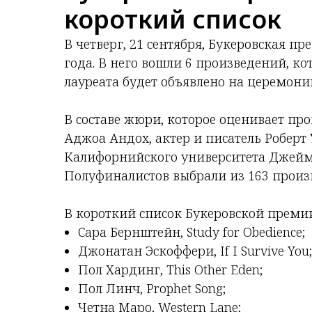
короткий список
В четверг, 21 сентября, Букеровская п
года. В него вошли 6 произведений, к
лауреата будет объявлено на церемони
В составе жюри, которое оценивает про
Аджоа Андох, актер и писатель Роберт 
Калифорнийского университета Джейм
Полуфиналистов выбрали из 163 произ
В короткий список Букеровской премии
Сара Бернштейн, Study for Obedience;
Джонатан Эскоффери, If I Survive You;
Пол Хардинг, This Other Eden;
Пол Линч, Prophet Song;
Четна Маро, Western Lane;