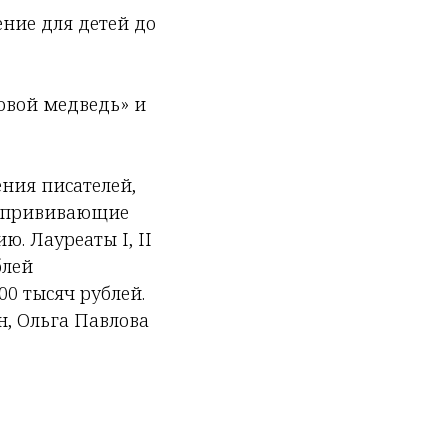
ние для детей до
овой медведь» и
ния писателей,
, прививающие
. Лауреаты I, II
блей
0 тысяч рублей.
н, Ольга Павлова