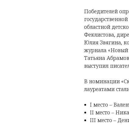
Победителей опр
государственной
областной детск
Феклистова, дир
Юлия Звягина, к
журнала «Новый 
Татьяна Абрамов
выступил писател
В номинации «Ск
лауреатами стали
I место – Вале
II место – Ник
III место – Ден