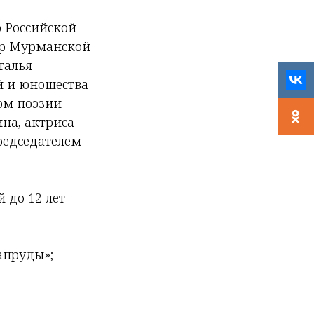
р Российской
ор Мурманской
талья
й и юношества
ом поэзии
на, актриса
редседателем
 до 12 лет
запруды»;