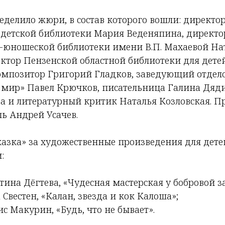
еделило жюри, в состав которого вошли: директо
 детской библиотеки Мария Веденяпина, директ
о-юношеской библиотеки имени В.П. Махаевой На
ектор Пензенской областной библиотеки для дете
омпозитор Григорий Гладков, заведующий отдел
мир» Павел Крючков, писательница Галина Дяди
а и литературный критик Наталья Козловская. П
ь Андрей Усачев.
азка» за художественные произведения для детей
:
нтина Дёгтева, «Чудесная мастерская у бобровой 
а Свестен, «Калан, звезда и кок Калоша»;
ис Макурин, «Будь, что не бывает».