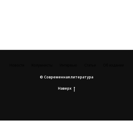
Новости
Колумнисты
Интервью
Статьи
Об издании
© Современная литература
Наверх