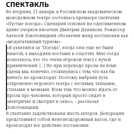
спектакль
Во вторник, 21 января, в Российском академическом
молодежном театре состоялась премьера спектакля
«Пустые поезда». Сценарий основан на одноименном
цикле очерков писателя Дмитрия Данилова. Режиссер
Алексей Золотовицкий обозначил жанр постановки как
«медитативный туризм».
«Я ухватился за "Поезда", когда они еще не были
книгой, а выходили постами в соцсетях. Мне тогда
показалось, что это очень игровой текст с кучей
приключений. […] Но при переводе прозы на язык
сцены мы, конечно, столкнулись с тем, что как бы
ничего не происходит. Поэтому выбрали путь
откровенно игрового театра с песнями, танцами,
стихами и мемами. Всем тем, что можно ждать от
прозы про человека, который просто сидит в
электричке и смотрит в окно», – рассказал
Золотовицкий.
В спектакле задействованы шесть актеров. Декорации
представляют собой железнодорожный вагон, где и
происходит все действие постановки.