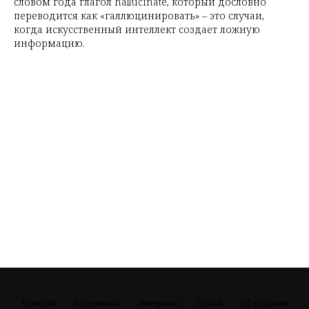
словом года глагол hallucinate, который дословно
переводится как «галлюцинировать» – это случаи,
когда искусственный интеллект создает ложную
информацию.
Новости
Колумнисты
Интервью
Статьи
Об издании