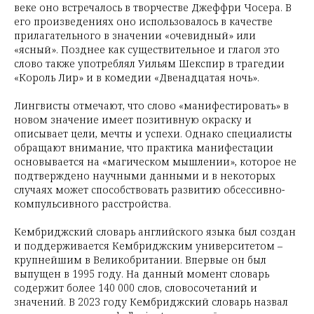
веке оно встречалось в творчестве Джеффри Чосера. В
его произведениях оно использовалось в качестве
прилагательного в значении «очевидный» или
«ясный». Позднее как существительное и глагол это
слово также употреблял Уильям Шекспир в трагедии
«Король Лир» и в комедии «Двенадцатая ночь».
Лингвисты отмечают, что слово «манифестировать» в
новом значение имеет позитивную окраску и
описывает цели, мечты и успехи. Однако специалисты
обращают внимание, что практика манифестации
основывается на «магическом мышлении», которое не
подтверждено научными данными и в некоторых
случаях может способствовать развитию обсессивно-
компульсивного расстройства.
Кембриджский словарь английского языка был создан
и поддерживается Кембриджским университетом –
крупнейшим в Великобритании. Впервые он был
выпущен в 1995 году. На данный момент словарь
содержит более 140 000 слов, словосочетаний и
значений. В 2023 году Кембриджский словарь назвал