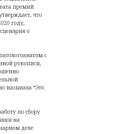
реата премий
утверждает, что
020 году,
осценария о
 патологоанатом с
пиной рукописи,
ершенно
ельной
о называла “Это
работу по сбору
явки на
енарном деле