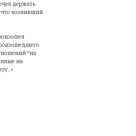
очел держать
, что возникший
произошел
произошедшего
тношений “на
енные на
у...»