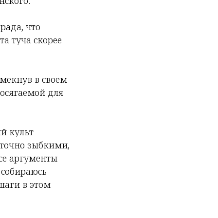
нского:
рада, что
та туча скорее
мекнув в своем
досягаемой для
ий культ
аточно зыбкими,
се аргументы
 собираюсь
шаги в этом