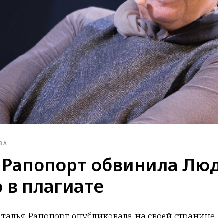
ЗА
 Рапопорт обвинила Лю
 в плагиате
талья Рапопорт опубликовала на своей странице