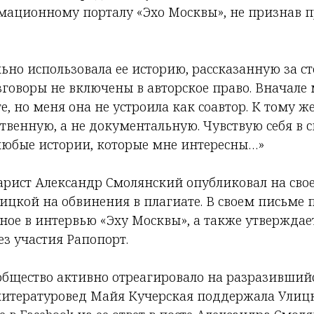
ационному порталу «Эхо Москвы», не признав 
ельно использовала ее историю, рассказанную за с
зговоры не включены в авторское право. Вначале
е, но меня она не устроила как соавтор. К тому же
твенную, а не документальную. Чувствую себя в 
любые истории, которые мне интересны…»
арист Александр Смолянский опубликовал на сво
лицкой на обвинения в плагиате. В своем письме
ное в интервью «Эху Москвы», а также утверждает
ез участия Рапопорт.
общество активно отреагировало на разразившийс
литературовед Майя Кучерская поддержала Улицк