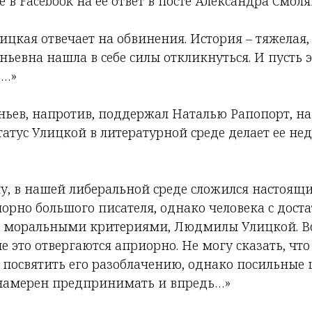
е в Facebook на ее ответ в посте Александра Смоля
ицкая отвечает на обвинения. История – тяжелая, 
ьевна нашла в себе силы откликнуться. И пусть э
ь…»
ньев, напротив, поддержал Наталью Рапопорт, на
 статус Улицкой в литературной среде делает ее не
ему, в нашей либеральной среде сложился настоящ
порно большого писателя, однако человека с дост
д, моральными критериями, Людмилы Улицкой. В
 это отвергаются априорно. Не могу сказать, что
 посвятить его разоблачению, однако посильные 
намерен предпринимать и впредь…»