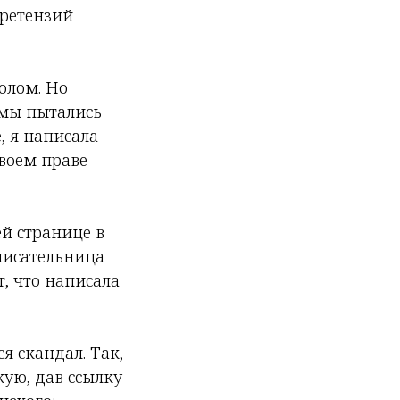
претензий
толом. Но
 мы пытались
, я написала
своем праве
ей странице в
 писательница
, что написала
я скандал. Так,
ую, дав ссылку