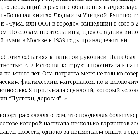
ст, содержащий серьезные обвинения в адрес лау
 и «Большая книга» Людмилы Улицкой. Рапопорт 
 «Чума, или ООИ в городе», вышедший в свет в 2
том. По словам писательницы, идея создания кин
й чумы в Москве в 1939 году принадлежит ей:
а об этих событиях в папиной рукописи. Папа был
ностью. <...> История, которую я прочитала в па
я на много лет. Она потрясла меня не только сов
ческим фактическим материалом, но и исключит
чностью. Я придумала сценарий, который условн
ли “Пустяки, дорогая”...»
попорт рассказала о том, что проделала большую 
основе которой написала несколько вариантов за
льшую повесть, однако за неимением опыта в сц