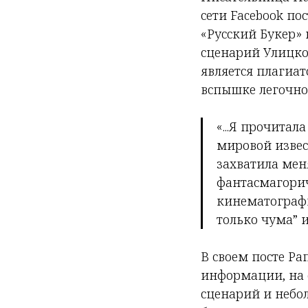
сети Facebook по
«Русский Букер»
сценарий Улицкой
является плагиа
вспышке легочно
«...Я прочитал
мировой извест
захватила мен
фантасмагори
кинематографи
только чума” и
В своем посте Ра
информации, на 
сценарий и небо