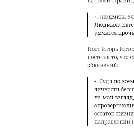
на своей страниц
«...Людмила Ул
Людмила Евген
умчится проч
Поэт Игорь Ирте
посте на то, что
обвинений:
«...Судя по вс
личности бесс
на мой взгля
опровергающие
остаток жизни
направлении 