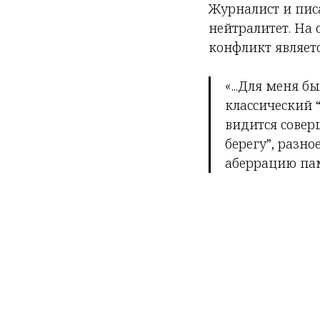
Журналист и пис
нейтралитет. На 
конфликт являет
«...Для меня б
классический 
видится совер
берегу”, разн
аберрацию пам