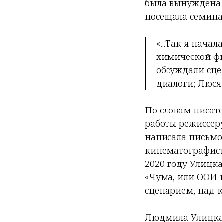
была вынуждена 
посещала семина
«...Так я нача
химической фи
обсуждали сце
диалоги; Люся
По словам писат
работы режиссеру
написала письмо
кинематографисто
2020 году Улицк
«Чума, или ООИ 
сценарием, над к
Людмила Улицкая,