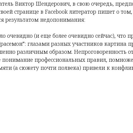
атель Виктор Шендерович, в свою очередь, предп
своей странице в Facebook литератор пишет о том
ся результатом недопонимания:
ыло очевидно (и еще более очевидно сейчас), что 
“расемон”: глазами разных участников картина 
шенно различным образом. Непроговоренность о
ое понимание профессиональных правил, помнож
яти (а сюжету почти полвека) привели к конфликт