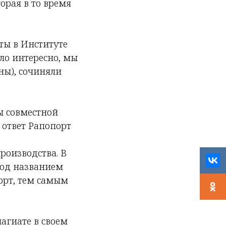
орая в то время
оты в Институте
ло интересно, мы
ны), сочиняли
ы совместной
 ответ Рапопорт
роизводства. В
под названием
орт, тем самым
агиате в своем