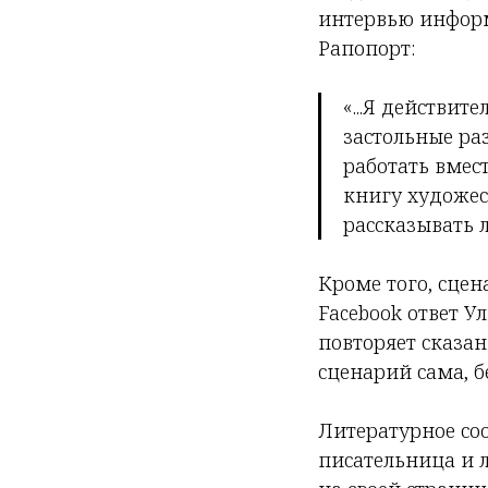
интервью информ
Рапопорт:
«...Я действит
застольные ра
работать вмест
книгу художес
рассказывать 
Кроме того, сцен
Facebook ответ У
повторяет сказан
сценарий сама, б
Литературное со
писательница и 