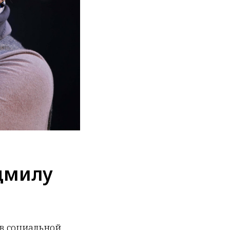
дмилу
 в социальной