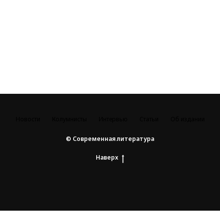
Новости
Колумнисты
Интервью
Статьи
Об издании
© Современная литература
Наверх