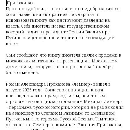
Пригожина».
Проханов добавил, что считает, что недоброжелатели
хотят навлечь на автора гнев государства и
использовать книгу как инструмент давления на
власть. Себя писатель назвал государственником,
который видит в президенте России Владимире
Путине олицетворение истории на ее восходящем
витке.
СМИ сообщают, что книгу писателя сняли с продажи в
московских магазинах, а презентация в Московском
доме книги, которую запланировали на 1 октября,
была отменена.
Роман Александра Проханова «Лемнер» вышел в
августе 2025 года. Согласно аннотации, книга
посвящена «авантюрам, подвигам, неистовым
страстям, чудовищным злодеяниям Михаила Лемнера
– персонажа русской истории, который не раз выходил
на авансцену то Степаном Разиным, то Емельяном
Пугачевым, а то героями Русской Весны». Там также
указано, что Лемнер напоминает Евгения Пригожина