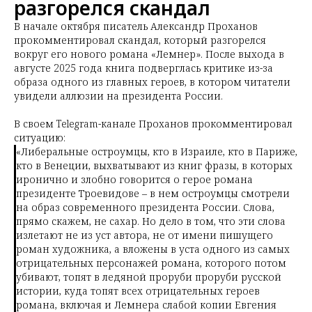
разгорелся скандал
В начале октября писатель Александр Проханов
прокомментировал скандал, который разгорелся
вокруг его нового романа «Лемнер». После выхода в
августе 2025 года книга подверглась критике из-за
образа одного из главных героев, в котором читатели
увидели аллюзии на президента России.
В своем Telegram-канале Проханов прокомментировал
ситуацию:
«Либеральные остроумцы, кто в Израиле, кто в Париже,
кто в Венеции, выхватывают из книг фразы, в которых
иронично и злобно говорится о герое романа
президенте Троевидове – в нем остроумцы смотрели
на образ современного президента России. Слова,
прямо скажем, не сахар. Но дело в том, что эти слова
излетают не из уст автора, не от имени пишущего
роман художника, а вложены в уста одного из самых
отрицательных персонажей романа, которого потом
убивают, топят в ледяной проруби проруби русской
истории, куда топят всех отрицательных героев
романа, включая и Лемнера слабой копии Евгения